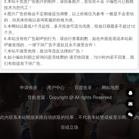
3.本站不负责广告图片的制作，请自备图片，若实在不会 小编也可已粗糙
技术为您代工！
4.图片广告价格会不定期做适当调整，以上价格仅为参考 一般是不会变动
的，但具体价格以咨询客服的价格为准。
5.本网站以最低1个月起投，多月投放可适当优惠，投放日期最多不超过12
个月。
6.本站没有给广告刷IP的行为，请自行查看斟酌，如在外面造谣说本站刷
IP被发现的，一律下掉广告不退款且永不接受合作！
7.本站不接受色情，政治等违反法律的广告！
8.如小编在到期之前询问是否续费的 请尽快回复，72小时内若不回复，我
们有权提前下掉广告。
申请收录
-
用户中心
-
百度收录
-
网站地图
导航资源 - Copyright @ All rights Reserved
此内容系本站根据来路自动抓取的结果，不代表本站赞成被显示网站的内
容或立场