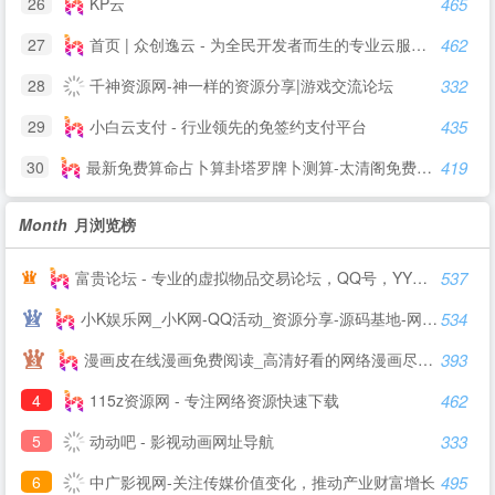
26
KP云
465
27
首页 | 众创逸云 - 为全民开发者而生的专业云服务器
462
28
千神资源网-神一样的资源分享|游戏交流论坛
332
29
小白云支付 - 行业领先的免签约支付平台
435
30
最新免费算命占卜算卦塔罗牌卜测算-太清阁免费周易测算
419
Month
月浏览榜
富贵论坛 - 专业的虚拟物品交易论坛，QQ号，YY号，手机号，邮箱，游戏帐号交易 - FGBBS.NET
537
小K娱乐网_小K网-QQ活动_资源分享-源码基地-网赚项目-安卓绿色软件基地
534
漫画皮在线漫画免费阅读_高清好看的网络漫画尽在漫画皮漫画网
393
4
115z资源网 - 专注网络资源快速下载
462
5
动动吧 - 影视动画网址导航
333
6
中广影视网-关注传媒价值变化，推动产业财富增长
495