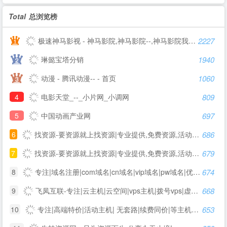
Total
总浏览榜
极速神马影视 - 神马影院,神马影院--,神马影院我不卡,神马电影网
2227
琳懿宝塔分销
1940
动漫 - 腾讯动漫-- - 首页
1060
4
电影天堂_--_小片网_小调网
809
5
中国动画产业网
697
6
找资源-要资源就上找资源|专业提供,免费资源,活动资源,源码资源,励志打造全网最好最全的资源大全-
686
7
找资源-要资源就上找资源|专业提供,免费资源,活动资源,源码资源,励志打造全网最好最全的资源大全 -
679
8
专注|域名注册|com域名|cn域名|vip域名|pw域名|优质域名|无限空间|免费试用|ssl证书|-飞凤互联
674
9
飞凤互联-专注|云主机|云空间|vps主机|拨号vps|虚拟主机|挂机宝|电信服务器|香港服务器
668
10
专注|高端特价|活动主机| 无套路|续费同价|等主机服务器产品 - 飞凤互联
653