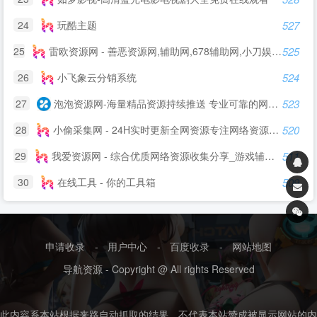
24
玩酷主题
527
25
雷欧资源网 - 善恶资源网,辅助网,678辅助网,小刀娱乐网,破解软件分享,最全面的免费资源平台!
525
26
小飞象云分销系统
524
27
泡泡资源网-海量精品资源持续推送 专业可靠的网络知识服务平台
523
28
小偷采集网 - 24H实时更新全网资源专注网络资源快速收集和查询
520
29
我爱资源网 - 综合优质网络资源收集分享_游戏辅助资源网_爱资源_爱分享
511
30
在线工具 - 你的工具箱
509
申请收录
-
用户中心
-
百度收录
-
网站地图
导航资源 - Copyright @ All rights Reserved
此内容系本站根据来路自动抓取的结果，不代表本站赞成被显示网站的内