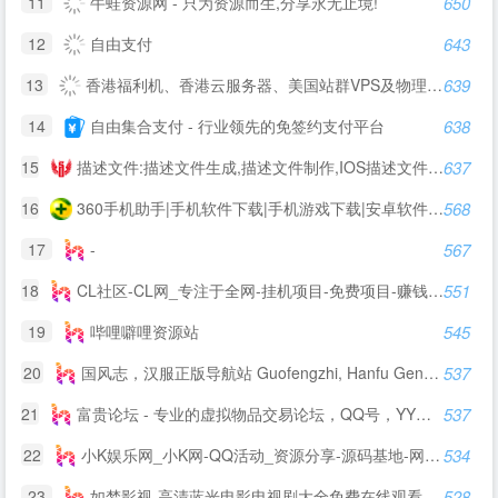
11
牛蛙资源网 - 只为资源而生,分享永无止境!
650
12
自由支付
643
13
香港福利机、香港云服务器、美国站群VPS及物理主机提供商
639
14
自由集合支付 - 行业领先的免签约支付平台
638
15
描述文件:描述文件生成,描述文件制作,IOS描述文件,描述文件转APP,免签苹果APP,免费在线描述文件封装,APP专家
637
16
360手机助手|手机软件下载|手机游戏下载|安卓软件|安卓游戏|Android手机应用|手机主题壁纸下载|手机视频电影电视剧下载|手机小说杂志下载
568
17
-
567
18
CL社区-CL网_专注于全网-挂机项目-免费项目-赚钱项目-游戏搬砖项目-活动线报-源码基地-副业-活动-软件-教程-致力于全网付费项目揭秘分享
551
19
哔哩噼哩资源站
545
20
国风志，汉服正版导航站 Guofengzhi, Hanfu Genuine Navigation Station |
537
21
富贵论坛 - 专业的虚拟物品交易论坛，QQ号，YY号，手机号，邮箱，游戏帐号交易 - FGBBS.NET
537
22
小K娱乐网_小K网-QQ活动_资源分享-源码基地-网赚项目-安卓绿色软件基地
534
23
如梦影视-高清蓝光电影电视剧大全免费在线观看
528