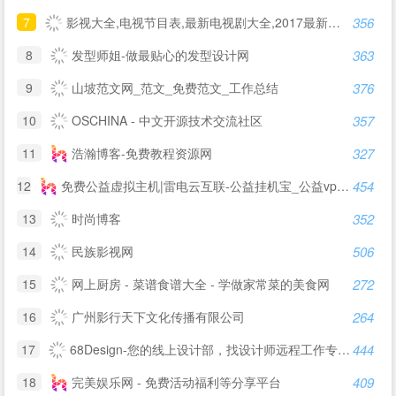
7
影视大全,电视节目表,最新电视剧大全,2017最新电影大全 - 瓜田网
356
8
发型师姐-做最贴心的发型设计网
363
9
山坡范文网_范文_免费范文_工作总结
376
10
OSCHINA - 中文开源技术交流社区
357
11
浩瀚博客-免费教程资源网
327
12
免费公益虚拟主机|雷电云互联-公益挂机宝_公益vps挂机宝_公益云电脑_3元挂机宝_4元挂机宝_低价挂机宝_低价云电脑_5元挂机宝_达龙云电脑-挂机宝官网
454
13
时尚博客
352
14
民族影视网
506
15
网上厨房 - 菜谱食谱大全 - 学做家常菜的美食网
272
16
广州影行天下文化传播有限公司
264
17
68Design-您的线上设计部，找设计师远程工作专业平台
444
18
完美娱乐网 - 免费活动福利等分享平台
409