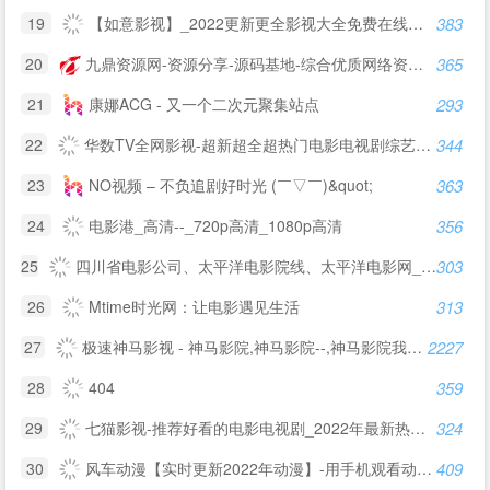
19
【如意影视】_2022更新更全影视大全免费在线观看
383
20
九鼎资源网-资源分享-源码基地-综合优质网络资源收集分享
365
21
康娜ACG - 又一个二次元聚集站点
293
22
华数TV全网影视-超新超全超热门电影电视剧综艺动漫直播--
344
23
NO视频 – 不负追剧好时光 (￣▽￣)&quot;
363
24
电影港_高清--_720p高清_1080p高清
356
25
四川省电影公司、太平洋电影院线、太平洋电影网_www.cinema.com.cn_影院加盟、全国影院加盟，热线18908083377，QQ16445003，马先生
303
26
Mtime时光网：让电影遇见生活
313
27
极速神马影视 - 神马影院,神马影院--,神马影院我不卡,神马电影网
2227
28
404
359
29
七猫影视-推荐好看的电影电视剧_2022年最新热门影片排行
324
30
风车动漫【实时更新2022年动漫】-用手机观看动漫的网站
409