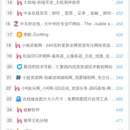
14
大前端-前端开发_主机测评推荐
264
15
中金在线首页：财经 _ 股票 _ 证券 _ 金融 _ 财经--
452
16
中关村在线 - 大中华区专业IT网站 - The --luable and professional IT business website in Greater China
456
17
掌酷-ZooKing
434
18
小偷采集网 - 24H实时更新全网资源专注网络资源快速收集和查询
520
19
松鼠IDC评测网-服务器_云服务器_主机_优惠_促销_测评
332
20
聚优吧技术导航 - 汇聚国内优质资源技术教程网站
365
21
小超资源网-劲爆游戏辅助网_我爱辅助网_专注分享绿色软件
349
22
小K娱乐网_小K网-QQ活动_资源分享-源码基地-网赚项目-安卓绿色软件基地
534
23
在线修改图片大小尺寸；免费抠图照片处理工具 - 改图神器
466
24
破解软件
448
25
雅琴主机分销
471