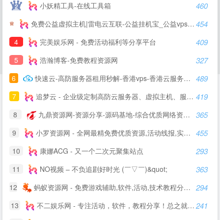
小妖精工具-在线工具箱
460
免费公益虚拟主机|雷电云互联-公益挂机宝_公益vps挂机宝_公益云电脑_3元挂机宝_4元挂机宝_低价挂机宝_低价云电脑_5元挂机宝_达龙云电脑-挂机宝官网
454
4
完美娱乐网 - 免费活动福利等分享平台
409
5
浩瀚博客-免费教程资源网
327
6
快速云-高防服务器租用秒解-香港vps-香港云服务器-江苏高防BGP服务器租用-快速云
489
7
追梦云 - 企业级定制高防云服务器、虚拟主机、服务器租用托管服务提供商
419
8
九鼎资源网-资源分享-源码基地-综合优质网络资源收集分享
365
9
小罗资源网 - 全网最精免费优质资源,活动线报,实用软件,技术教程等内容
455
10
康娜ACG - 又一个二次元聚集站点
293
11
NO视频 – 不负追剧好时光 (￣▽￣)&quot;
363
12
蚂蚁资源网 - 免费游戏辅助,软件,活动,技术教程分享平台_小刀娱乐网_我爱辅助网_善恶资源网！
294
13
不二娱乐网 - 专注活动，软件，教程分享！总之就是网络那些事。
241