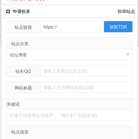
申请收录
快审站点
获取TDK
站点链接
站点分类
站长QQ
网站标题
关键词
站点描述