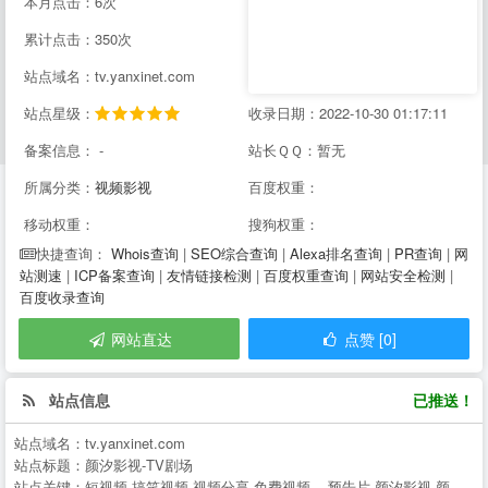
本月点击：6次
累计点击：350次
站点域名：tv.yanxinet.com
站点星级：
收录日期：2022-10-30 01:17:11
备案信息： -
站长ＱＱ：暂无
所属分类：
视频影视
百度权重：
移动权重：
搜狗权重：
Whois查询
|
SEO综合查询
|
Alexa排名查询
|
PR查询
|
网
快捷查询：
站测速
|
ICP备案查询
|
友情链接检测
|
百度权重查询
|
网站安全检测
|
百度收录查询
网站直达
点赞 [0]
站点信息
已推送！
站点域名：
tv.yanxinet.com
站点标题：
颜汐影视-TV剧场
站点关键：
短视频,搞笑视频,视频分享,免费视频,--,预告片,颜汐影视,颜