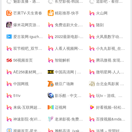
魅影直播 - 遇见让你心动的瞬间
长空影视-韩国电影免费在线看-奈飞Netflix免费看-在线电影网-最新欧美剧
追影吧 - 看你所看
芒果TV-天生青春
精彩推荐-快手
火山网
爆米花网页游戏-爆米花网
免费追剧大全,免费看电影 - 天天追剧
随刻
爱古装网-iguzhuang.com
2022最新电影--_K8经典
火凤凰数字动画 - 济南工业动画|机械动画|施工动画|MG动画制作公司
双节棍吧_双节棍教学视频,表演,套路,双截棍教程_全球第一家专业的双节棍视频网站
人看人视频网-最具活力的视频新媒体
小丸丸影视_在线无广告免费观看
56视频首页
智能解析
腾讯微视·发现更有趣
AE256素材网_专注高清视频素材下载
中国高清网 | 高清--|高清电影网|蓝光原盘|磁力链迅雷下载高清的电影天堂
微明星网-人人都是微明星|微电影大全|好看的微电影|微电影排行榜|明星微电影|WWW.VSTARS.CN
中国网视
糖豆广场舞
台北金馬影展 Taipei Golden Horse Film Festi--l
51tv
影乐酷 - 中文影视资料库！
玩tv－游戏、综艺、原创，视频标签玩起来，Powered by 云视链
来疯-互联网超火的视频直播生活秀平台
迈视网
好看视频--轻松有收获
神速影院-免VIP免费影院
老弟影视-免费电影-在线电影-vip电影-在线追剧-免费电视剧-vip电视剧-免费在线播放
百搜视频&mdash;&mdash;业界领先的中文视频搜索引擎之一
视频首页-星光影院
雅酷高清_(yaku.vip)雅酷影视资源分享_2019免vip影视分享-雅酷高清
远博 – 世間好物不堅牢，彩雲易散琉璃脆。