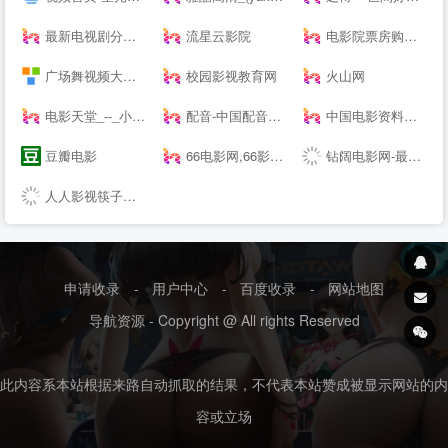
最新电视剧分集剧情,电视直播节目表_爱剧情网
流星云影院
电影院票房购票_评分_选座_经典影视推荐-猫眼电影
广场舞视频大全,2022年最新最火广场舞下载,舞吧广场舞
校园影视教育网
火山网
电影天堂_--_小片网_小调网
配音-中国配音在线，配音行业最诚信、快捷的配音网站！
中国电影资料馆（中国电影艺术研究中心）
豆瓣电影
66电影网,66影视_66免费--电影电视剧
钻阔电影网-最新高清电影-热播电视剧免费观看-钻阔影视
人人影视筷子视频
申请收录
-
用户中心
-
百度收录
-
网站地图
导航资源 - Copyright @ All rights Reserved
此内容系本站根据来路自动抓取的结果，不代表本站赞成被显示网站的内
容或立场