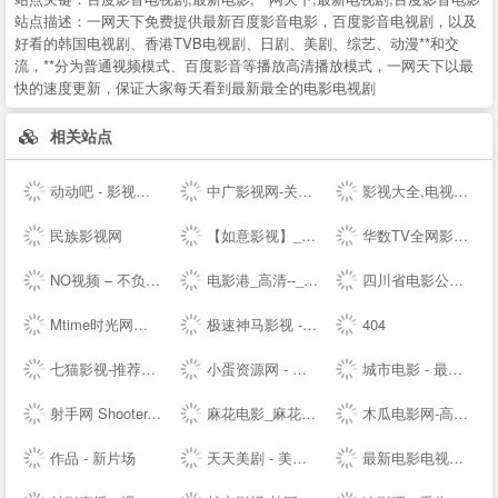
站点描述：
一网天下免费提供最新百度影音电影，百度影音电视剧，以及
好看的韩国电视剧、香港TVB电视剧、日剧、美剧、综艺、动漫**和交
流，**分为普通视频模式、百度影音等播放高清播放模式，一网天下以最
快的速度更新，保证大家每天看到最新最全的电影电视剧
相关站点
动动吧 - 影视动画网址导航
中广影视网-关注传媒价值变化，推动产业财富增长
影视大全,电视节目表,最新电视剧大全,2017最新电影大全 - 瓜田网
民族影视网
【如意影视】_2022更新更全影视大全免费在线观看
华数TV全网影视-超新超全超热门电影电视剧综艺动漫直播--
NO视频 – 不负追剧好时光 (￣▽￣)&quot;
电影港_高清--_720p高清_1080p高清
四川省电影公司、太平洋电影院线、太平洋电影网_www.cinema.com.cn_影院加盟、全国影院加盟，热线18908083377，QQ16445003，马先生
Mtime时光网：让电影遇见生活
极速神马影视 - 神马影院,神马影院--,神马影院我不卡,神马电影网
404
七猫影视-推荐好看的电影电视剧_2022年最新热门影片排行
小蛋资源网 - 长期免费分享各大资源娱乐教程网软件
城市电影 - 最新日韩剧欧美剧--
射手网 Shooter.cn - 音视频智能翻译 | Shooter
麻花电影_麻花影视_好看的电视剧，就上麻花影院
木瓜电影网-高清电影----最新电影-免费电影网-电影院--
作品 - 新片场
天天美剧 - 美剧排行榜,2020好看的美剧推荐
最新电影电视剧同步---小兵看看