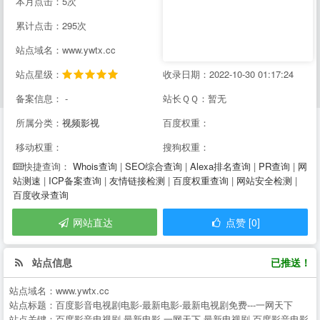
本月点击：5次
累计点击：295次
站点域名：www.ywtx.cc
站点星级：
收录日期：2022-10-30 01:17:24
备案信息： -
站长ＱＱ：暂无
所属分类：
视频影视
百度权重：
移动权重：
搜狗权重：
Whois查询
|
SEO综合查询
|
Alexa排名查询
|
PR查询
|
网
快捷查询：
站测速
|
ICP备案查询
|
友情链接检测
|
百度权重查询
|
网站安全检测
|
百度收录查询
网站直达
点赞 [0]
站点信息
已推送！
站点域名：
www.ywtx.cc
站点标题：
百度影音电视剧电影-最新电影-最新电视剧免费---一网天下
站点关键：
百度影音电视剧,最新电影,一网天下,最新电视剧,百度影音电影