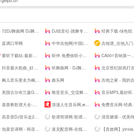
ipu.cn
72DJ舞曲网 DJ舞曲 DJ串烧 最新好听的dj舞曲免费下载网站
DJ炫音社-跳舞专辑_公路音乐_酒吧音乐夜店慢摇车载DJ舞曲网站
经典下载-绿色软件下载-常用软件下载
蓝调口琴网
中华吉他网|中国(珠海)国际吉他艺术节|中国(珠海)吉他大赛|教育|琴行|厂商|珠海吉他学会|研究会|珠海市音乐家协会|联谊会|结他|吉它|china|gutiar|keytar|www.zhguitar.com
吉他谱_吉他入门教程_吉他教学视频_吉他谱下载-吉他屋
要听下载站-最新手机游戏软件下载平台
听伴-免费收听小说相声儿歌笑话段子,网络收音机|在线收听平台！
CA001音响第一网 _ 音频视频灯光信息平台 - Powered by CA001.COM
抖音最火歌曲_好听的歌曲 - 我要歌词网
听舞曲网 - DJ舞曲,MP4,MP3免费下载,流行音乐,抖音热门歌曲,网络热门歌曲
北京世纪鼓风打击乐器中心-打击乐鼓
枫儿音乐更名为枫儿乐谱网提供各种简谱，歌谱，五线谱，吉他谱
曲乐网
吉他之家 - 我的吉他谱,我的吉他网站
美国古尔布兰森GULBRANSEN-百年高端品牌钢琴-（中国）--
唯亚音乐_交谊舞曲_舞厅舞曲大全_夜场交谊舞曲
音乐MP3,最好听的歌曲,流行音乐网 - YYMP3音乐网
基督教歌谱大全-分享基督教赞美诗歌简谱，五线谱，和弦谱，歌词的最佳网站!
浪漫人生音乐网,www.dj191.com,车载音乐,慢摇中文,武汉dj193,最新好听的dj,音乐串烧,Dj视频下载,免费下载
免费音乐网-经典歌曲大全、无损MP3歌曲免费下载
高音质DJ音乐盒2020---320kbps高清DJ播放器 dj音乐盒2016
歌谱简谱网-歌谱网_搜谱网_中国歌谱网简谱大全
清音陋屋 - 优美纯音乐精美散文分享网
泡菜音译网 - 韩语歌词音译,谐音歌词,韩剧ost音译分享平台
派克配音网-在线配音网站_广告宣传片配音_动画游戏配音公司
【音效网】yinxiao.com-音效,音效网,免费音效素材,音效素材网,音效素材,音效网,音效素材网,音效素材下载,音效素材网站,中国音效素材,音效素材,音效网