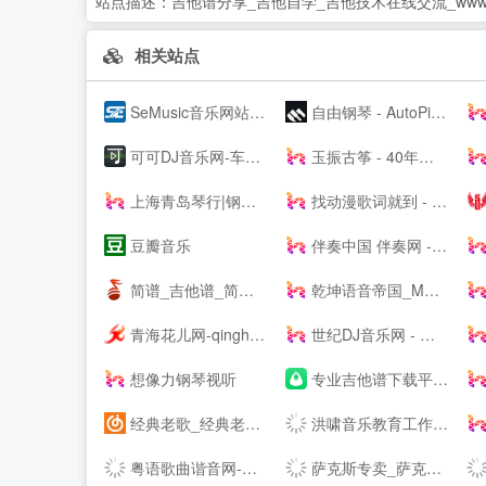
站点描述：
吉他谱分享_吉他自学_吉他技术在线交流_www.ge
相关站点
SeMusic音乐网站源码|一号DJ开源PHP音乐CMS网站管理系统
自由钢琴 - AutoPiano | 在线钢琴，键盘钢琴，模拟钢琴，多种乐器选择，好听又好玩
可可DJ音乐网-车载dj dj舞曲 dj现场视频 原创DJ音乐分享平台
玉振古筝 - 40年技术沉淀，铸就扬州筝业佼佼者
上海青岛琴行|钢琴品牌|买钢琴|学钢琴|钢琴价格|小小莫扎特钢琴城培训--
找动漫歌词就到 - 每日动漫歌词网
豆瓣音乐
伴奏中国 伴奏网 -- 【其他均为假冒网站 将追究法律责任】
简谱_吉他谱_简谱歌谱大全_钢琴谱_歌谱曲谱大全 - 爱曲谱网
乾坤语音帝国_MP3音乐免费试听下载网站
青海花儿网-qinghaihuaer.com.cn
世纪DJ音乐网 - 无损高品质DJ舞曲分享,音质最好的DJ免费下载网站
想像力钢琴视听
专业吉他谱下载平台 - 吉他世界
经典老歌_经典老歌大全_经典老歌100首怀旧连播
洪啸音乐教育工作站 - 音乐教师的网络家园 - Powered by Discuz!
粤语歌曲谐音网-粤语歌词谐音网
萨克斯专卖_萨克斯价格_进口萨克斯_萨克斯厂家-台湾Sertur/萨尔特萨克斯【官网】