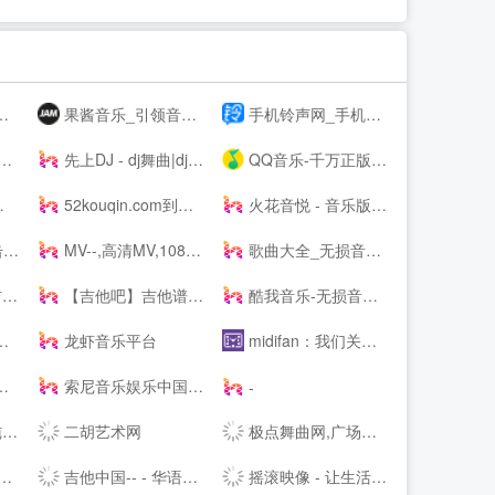
果酱音乐_引领音乐娱乐新风向
手机铃声网_手机铃声下载_免费手机铃声下载
先上DJ - dj舞曲|dj歌曲串烧|dj慢摇舞曲|劲爆dj|车载dj
QQ音乐-千万正版音乐海量无损曲库新歌热歌天天畅听的高品质音乐平台！
52kouqin.com到期，请续费
火花音悦 - 音乐版权服务平台，正版音乐好听不贵
风
MV--,高清MV,1080PMV,高清MP4,MV下载,可可MV
歌曲大全_无损音乐下载_MP3歌曲免费下载 - 求歌网
!
【吉他吧】吉他谱大全_吉他弹唱视频教学
酷我音乐-无损音质正版在线试听网站
龙虾音乐平台
midifan：我们关注电脑音乐
索尼音乐娱乐中国 | Sony Music Entertainment China
-
站
二胡艺术网
极点舞曲网,广场舞,中国好舞蹈,鬼步舞,交谊舞曲,交谊舞曲网站,交谊舞曲免费下载,dj舞曲免费下载,dj舞曲下载,舞曲大全,劲爆dj舞曲,好听的dj舞曲
吉他中国-- - 华语首席吉他门户！中文旗舰吉他多维平台！
摇滚映像 - 让生活看见希望