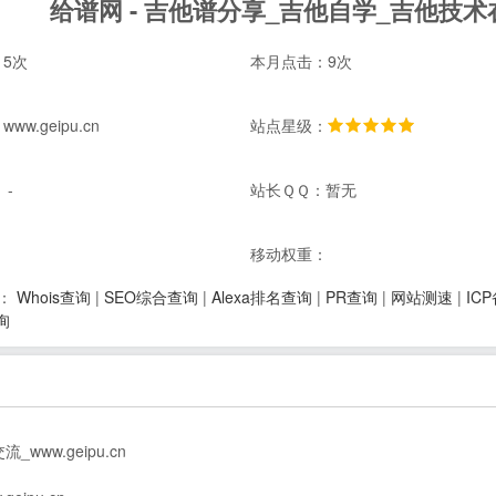
给谱网 - 吉他谱分享_吉他自学_吉他技术在线
5次
本月点击：9次
w.geipu.cn
站点星级：
 -
站长ＱＱ：暂无
：
移动权重：
Whois查询
|
SEO综合查询
|
Alexa排名查询
|
PR查询
|
网站测速
|
IC
：
询
ww.geipu.cn