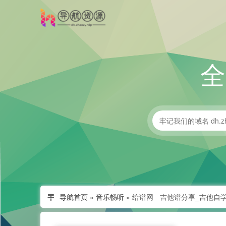
导航首页
»
音乐畅听
»
给谱网 - 吉他谱分享_吉他自学_