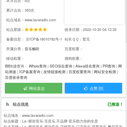
本月点击：9次
累计点击：353次
站点域名：www.lavaradio.com
站点星级：
收录日期：2022-10-30 04:12:35
备案信息： 京ICP备18010782号-1
站长ＱＱ：暂无
所属分类：
音乐畅听
百度权重：
移动权重：
搜狗权重：
Whois查询
|
SEO综合查询
|
Alexa排名查询
|
PR查询
|
网
快捷查询：
站测速
|
ICP备案查询
|
友情链接检测
|
百度权重查询
|
网站安全检测
|
百度收录查询
网站直达
点赞 [0]
站点信息
已推送！
站点域名：
www.lavaradio.com
站点标题：
La--熔岩音乐-无音乐,不品牌-音乐助力你的生意
站点关键：
La--熔岩音乐,商业音乐,店铺音乐,门店音乐,背景音乐,餐厅音乐