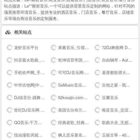
站点描述：
La**熔岩音乐,一个可以提供背景音乐定制的网站，针对不同的
场景推荐环境音乐，提供专业的酒店音乐，门店音乐，餐厅音乐，店铺音
乐等场合商业音乐的定制服务。
相关站点
龙虾音乐平台
果酱音乐_引领音乐娱乐新风向
72DJ舞曲网 DJ舞曲 DJ串烧 最新好听的dj舞曲免费下载网站
抖音最火歌曲_好听的歌曲 - 我要歌词网
乾坤语音帝国_MP3音乐免费试听下载网站
自由钢琴 - AutoPiano | 在线钢琴，键盘钢琴，模拟钢琴，多种乐器选择，好听又好玩
手机铃声网_手机铃声下载_免费手机铃声下载
可可DJ音乐网-车载dj dj舞曲 dj现场视频 原创DJ音乐分享平台
基督教歌谱大全-分享基督教赞美诗歌简谱，五线谱，和弦谱，歌词的最佳网站!
中华吉他网|中国(珠海)国际吉他艺术节|中国(珠海)吉他大赛|教育|琴行|厂商|珠海吉他学会|研究会|珠海市音乐家协会|联谊会|结他|吉它|china|gutiar|keytar|www.zhguitar.com
SeMusic音乐网站源码|一号DJ开源PHP音乐CMS网站管理系统
吉他之家 - 我的吉他谱,我的吉他网站!
DJ炫音社-跳舞专辑_公路音乐_酒吧音乐夜店慢摇车载DJ舞曲网站
52kouqin.com到期，请续费
豆瓣音乐
世纪DJ音乐网 - 无损高品质DJ舞曲分享,音质最好的DJ免费下载网站
美国古尔布兰森GULBRANSEN-百年高端品牌钢琴-（中国）--
唯亚音乐_交谊舞曲_舞厅舞曲大全_夜场交谊舞曲
QQ音乐-千万正版音乐海量无损曲库新歌热歌天天畅听的高品质音乐平台！
经典老歌_经典老歌大全_经典老歌100首怀旧连播
歌曲大全_无损音乐下载_MP3歌曲免费下载 - 求歌网
找动漫歌词就到 - 每日动漫歌词网
枫儿音乐更名为枫儿乐谱网提供各种简谱，歌谱，五线谱，吉他谱
玉振古筝 - 40年技术沉淀，铸就扬州筝业佼佼者