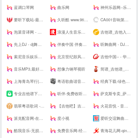
蓝调口琴网
曲乐网
神州乐器网--乐器行业--
要听下载站-最新手机游戏软件下载平台
久听酷 www.9tingku.com 原创DJ音乐分享平台 DJ舞曲 超劲爆车载DJ下载网站
CA001音响第一网 _ 音频视频灯光信息平台 - Powered by CA001.COM
泡菜音译网 - 韩语歌词音译,谐音歌词,韩剧ost音译分享平台
浪漫人生音乐网,www.dj191.com,车载音乐,慢摇中文,武汉dj193,最新好听的dj,音乐串烧,Dj视频下载,免费下载
吉他谱_吉他入门教程_吉他教学视频_吉他谱下载-吉他屋
先上DJ - dj舞曲|dj歌曲串烧|dj慢摇舞曲|劲爆dj|车载dj
伴奏中国 伴奏网 -- 【其他均为假冒网站 将追究法律责任】
听舞曲网 - DJ舞曲,MP4,MP3免费下载,流行音乐,抖音热门歌曲,网络热门歌曲
索尼音乐娱乐中国 | Sony Music Entertainment China
北京世纪鼓风打击乐器中心-打击乐鼓风
吉他中国-- - 华语首席吉他门户！中文旗舰吉他多维平台！
音乐MP3,最好听的歌曲,流行音乐网 - YYMP3音乐网
想像力钢琴视听
简谱_吉他谱_简谱歌谱大全_钢琴谱_歌谱曲谱大全 - 爱曲谱网
上海青岛琴行|钢琴品牌|买钢琴|学钢琴|钢琴价格|小小莫扎特钢琴城培训--
粤语歌曲谐音网-粤语歌词谐音网
经典下载-绿色软件下载-常用软件下载
专业吉他谱下载平台 - 吉他世界
听伴-免费收听小说相声儿歌笑话段子,网络收音机|在线收听平台！
萨克斯专卖_萨克斯价格_进口萨克斯_萨克斯厂家-台湾Sertur/萨尔特萨克斯【官网】
翡翠粤语歌词 - 粤语歌词拼音注音
【吉他吧】吉他谱大全_吉他弹唱视频教学
火花音悦 - 音乐版权服务平台，正版音乐好听不贵
派克配音网-在线配音网站_广告宣传片配音_动画游戏配音公司
度小视
爱听交谊舞曲网-交谊舞曲下载,免费交谊舞曲,广场舞曲,交谊舞曲,最新交谊舞曲网
酷我音乐-无损音质正版在线试听网站
免费音乐网-经典歌曲大全、无损MP3歌曲免费下载
青海花儿网-qinghaihuaer.com.cn