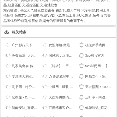
品,钥匙匹配仪,遥控匹配仪,电池批发
站点描述：
锁艺人**,经营防盗设备,钥匙机,铣刀导针,汽车钥匙,民用工具,
指纹锁,防盗芯片,纽扣电池,是VVDI,KD,李氏工具,HUK,道通,乐橙,文兴等
品牌优秀经销商,值得信赖,是专为锁匠服务的电商平台。
相关站点
广州影行天下文化传播有限公司
发型师姐-做最贴心的发型设计网
机械师手表网—海外自营仓储直邮手表，名表百年品牌文化
免费高清--大片_每日更新不停播_一起看剧吧
国风志，汉服正版导航站 Guofengzhi, Hanfu Genuine Navigation Station |
3ce彩妆官方--
到家美食会 传递好滋味
【转转】二手交易网,二手手机交易网,58闲置交易APP,转转客服
528时尚网 - 【HAO528时尚网】
专注澳大利亚特产和新西兰特产的澳洲中文网 - 0061澳洲制造
LV路易威登中国-- - LOUIS VUITTON官方--中文版 | LV--
网易支付 - 乐生活，易支付
淘书网 - 特价好书天天抢
中服网 - 服装,服饰,服装品牌,服装招商,服装代理加盟,女装,男装,童装,休闲装,服装媒体,服装设计,服装资讯
穿衣搭配：100款服装搭配技巧-穿衣搭配网-搭配搜
发型屋 - 扫一扫自己脸型配发型设计软件
大连海贝数码网--集中采购/免费送货/免费报价/免费咨询/优质服务
三叶草 - 阿迪达斯三叶草 - 三叶草--
智能安防_智能家居_智能办公_人工智能机器人-梨花恋--
百度糯米客户端--百度糯米--客户端下载页
鲜花速递_鲜花网速递_鲜花配送【快至1小时送达】