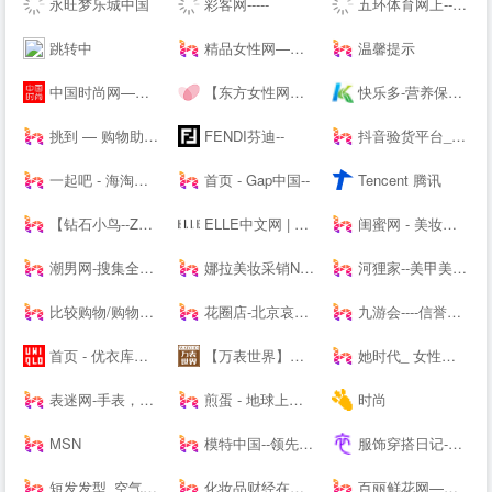
永旺梦乐城中国
彩客网-----
五环体育网上--hiwuhuan.com-运动鞋服1-8折起，户外品牌低至1折，专柜正品，耐克，阿迪达斯，匡威，户外鞋，篮球鞋，足球鞋，慢跑鞋，实体店供货
跳转中
精品女性网—都市白领最喜爱的高端女性新媒体平台
温馨提示
中国时尚网—国内时尚潮流生活方式融媒体平台
【东方女性网】女人我最大做时尚潮女人_时尚潮流女性_时尚女人
快乐多-营养保健,美容护肤品专业网,打造品质好生活,值得信赖
挑到 — 购物助手 超值商品每日海量快报
FENDI芬迪--
抖音验货平台_抖音带货达人-种草之家
一起吧 - 海淘购物网站大全，国外购物海外购，全球品牌商家华人网购导航
首页 - Gap中国--
Tencent 腾讯
【钻石小鸟--Zbird】-网购珠宝专业品牌
ELLE中文网 | 全新高端女性-- | ELLE 世界时装之苑杂志--
闺蜜网 - 美妆互动媒体 消费参考决策入口
潮男网-搜集全球潮牌及球鞋潮流情报「潮牌球鞋综合站」
娜拉美妆采销NALA - 为全球美妆商家提供采销服务的平台
河狸家--美甲美容美发美妆，上门服务
比较购物/购物搜索/购物返现/-顶九比价购物搜索引擎
花圈店-北京哀思无限花圈店专业提供|花圈|殡葬花圈|殡仪花圈|葬礼花圈|丧礼花圈|祭奠花圈|吊唁花圈|丧事花圈|白事花圈|哀思花圈|公祭花圈|花篮|殡葬花篮|葬礼花篮|吊唁花篮|悼念花篮|丧事花篮|祭奠花束|吊唁花束|遗像托花|灵堂布置业务及在线订购花圈速递全国业务的服务商。
九游会----信誉保证
首页 - 优衣库网络--
【万表世界】全球名表资讯互动平台！全球名表品牌文化、资讯、活动，手表知识、手表导购、手表鉴赏
她时代_ 女性时尚生活网站|Smartshe-全球时尚分享平台
表迷网-手表，名表，腕表-我的手表网，我的手表专家。
煎蛋 - 地球上没有新鲜事
时尚
MSN
模特中国--领先的模特资讯及模特培训----
服饰穿搭日记-记录服饰美食精彩_潮流服装搭配技巧_穿衣搭配经验_服饰搭配穿衣打扮指南
短发发型_空气刘海_流行发型设计网_美发街
化妆品财经在线-用记录凝视产业
百丽鲜花网—鲜花速递领先品牌,网上花店提供网上订花、送花服务