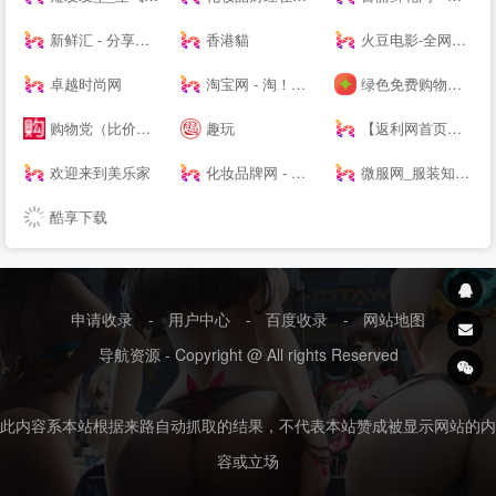
新鲜汇 - 分享你的消费新主张
香港貓
火豆电影-全网高清聚合影视-免费--
卓越时尚网
淘宝网 - 淘！我喜欢
绿色免费购物软件下载_折扣应用下载_安卓返利app下载 - 番茄购物网
购物党（比价器）_精选每日值得入手促销活动及优惠券_正品比价网_历史价格查询_比价软件_购物党
趣玩
【返利网首页】返利折扣网_返利折扣网站-57折返利网
欢迎来到美乐家
化妆品牌网 - 国内优质美妆行业资讯融媒体站点
微服网_服装知识--
酷享下载
申请收录
-
用户中心
-
百度收录
-
网站地图
导航资源 - Copyright @ All rights Reserved
此内容系本站根据来路自动抓取的结果，不代表本站赞成被显示网站的内
容或立场