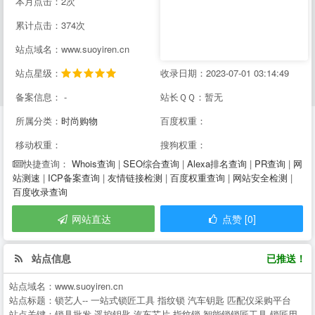
本月点击：2次
累计点击：374次
站点域名：www.suoyiren.cn
站点星级：
收录日期：2023-07-01 03:14:49
备案信息： -
站长ＱＱ：暂无
所属分类：
时尚购物
百度权重：
移动权重：
搜狗权重：
Whois查询
|
SEO综合查询
|
Alexa排名查询
|
PR查询
|
网
快捷查询：
站测速
|
ICP备案查询
|
友情链接检测
|
百度权重查询
|
网站安全检测
|
百度收录查询
网站直达
点赞 [0]
站点信息
已推送！
站点域名：
www.suoyiren.cn
站点标题：
锁艺人-- 一站式锁匠工具 指纹锁 汽车钥匙 匹配仪采购平台
站点关键：
锁具批发,遥控钥匙,汽车芯片,指纹锁,智能锁锁匠工具,锁匠用