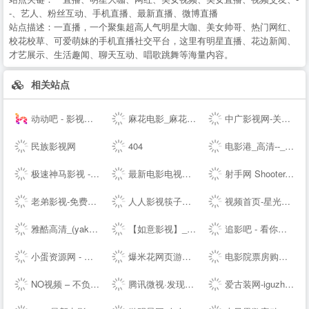
-、艺人、粉丝互动、手机直播、最新直播、微博直播
站点描述：
一直播，一个聚集超高人气明星大咖、美女帅哥、热门网红、
校花校草、可爱萌妹的手机直播社交平台，这里有明星直播、花边新闻、
才艺展示、生活趣闻、聊天互动、唱歌跳舞等海量内容。
相关站点
动动吧 - 影视动画网址导航
麻花电影_麻花影视_好看的电视剧，就上麻花影院
中广影视网-关注传媒价值变化，推动产业财富增长
民族影视网
404
电影港_高清--_720p高清_1080p高清
极速神马影视 - 神马影院,神马影院--,神马影院我不卡,神马电影网
最新电影电视剧同步---小兵看看
射手网 Shooter.cn - 音视频智能翻译 | Shooter
老弟影视-免费电影-在线电影-vip电影-在线追剧-免费电视剧-vip电视剧-免费在线播放
人人影视筷子视频
视频首页-星光影院
雅酷高清_(yaku.vip)雅酷影视资源分享_2019免vip影视分享-雅酷高清
【如意影视】_2022更新更全影视大全免费在线观看
追影吧 - 看你所看
小蛋资源网 - 长期免费分享各大资源娱乐教程网软件
爆米花网页游戏-爆米花网
电影院票房购票_评分_选座_经典影视推荐-猫眼电影
NO视频 – 不负追剧好时光 (￣▽￣)&quot;
腾讯微视·发现更有趣
爱古装网-iguzhuang.com