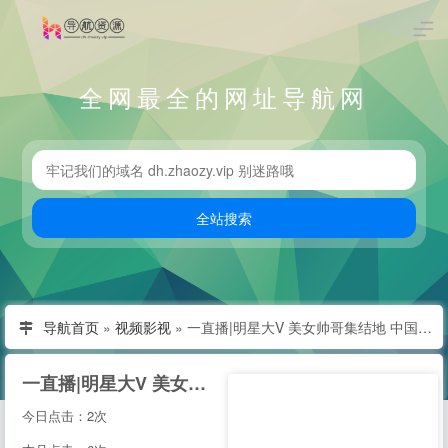
全网最全的网址导航网
导航首页
»
视频影视
»
一直播|明星大V 美女帅哥集结地 中国社交直播媒体平台
一直播|明星大V 美女帅哥集结地 中国社交直播媒体平台
今日点击：2次