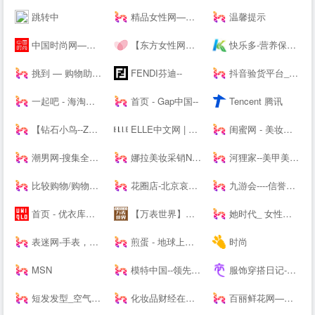
跳转中
精品女性网—都市白领最喜爱的高端女性新媒体平台
温馨提示
中国时尚网—国内时尚潮流生活方式融媒体平台
【东方女性网】女人我最大做时尚潮女人_时尚潮流女性_时尚女人
快乐多-营养保健,美容护肤品专业网,打造品质好生活,值得信赖
挑到 — 购物助手 超值商品每日海量快报
FENDI芬迪--
抖音验货平台_抖音带货达人-种草之家
一起吧 - 海淘购物网站大全，国外购物海外购，全球品牌商家华人网购导航
首页 - Gap中国--
Tencent 腾讯
【钻石小鸟--Zbird】-网购珠宝专业品牌
ELLE中文网 | 全新高端女性-- | ELLE 世界时装之苑杂志--
闺蜜网 - 美妆互动媒体 消费参考决策入口
潮男网-搜集全球潮牌及球鞋潮流情报「潮牌球鞋综合站」
娜拉美妆采销NALA - 为全球美妆商家提供采销服务的平台
河狸家--美甲美容美发美妆，上门服务
比较购物/购物搜索/购物返现/-顶九比价购物搜索引擎
花圈店-北京哀思无限花圈店专业提供|花圈|殡葬花圈|殡仪花圈|葬礼花圈|丧礼花圈|祭奠花圈|吊唁花圈|丧事花圈|白事花圈|哀思花圈|公祭花圈|花篮|殡葬花篮|葬礼花篮|吊唁花篮|悼念花篮|丧事花篮|祭奠花束|吊唁花束|遗像托花|灵堂布置业务及在线订购花圈速递全国业务的服务商。
九游会----信誉保证
首页 - 优衣库网络--
【万表世界】全球名表资讯互动平台！全球名表品牌文化、资讯、活动，手表知识、手表导购、手表鉴赏
她时代_ 女性时尚生活网站|Smartshe-全球时尚分享平台
表迷网-手表，名表，腕表-我的手表网，我的手表专家。
煎蛋 - 地球上没有新鲜事
时尚
MSN
模特中国--领先的模特资讯及模特培训----
服饰穿搭日记-记录服饰美食精彩_潮流服装搭配技巧_穿衣搭配经验_服饰搭配穿衣打扮指南
短发发型_空气刘海_流行发型设计网_美发街
化妆品财经在线-用记录凝视产业
百丽鲜花网—鲜花速递领先品牌,网上花店提供网上订花、送花服务