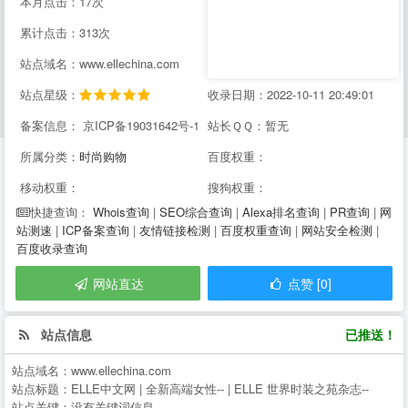
本月点击：17次
累计点击：313次
站点域名：www.ellechina.com
站点星级：
收录日期：2022-10-11 20:49:01
备案信息： 京ICP备19031642号-1
站长ＱＱ：暂无
所属分类：
时尚购物
百度权重：
移动权重：
搜狗权重：
Whois查询
|
SEO综合查询
|
Alexa排名查询
|
PR查询
|
网
快捷查询：
站测速
|
ICP备案查询
|
友情链接检测
|
百度权重查询
|
网站安全检测
|
百度收录查询
网站直达
点赞 [0]
站点信息
已推送！
站点域名：
www.ellechina.com
站点标题：
ELLE中文网 | 全新高端女性-- | ELLE 世界时装之苑杂志--
站点关键：
没有关键词信息