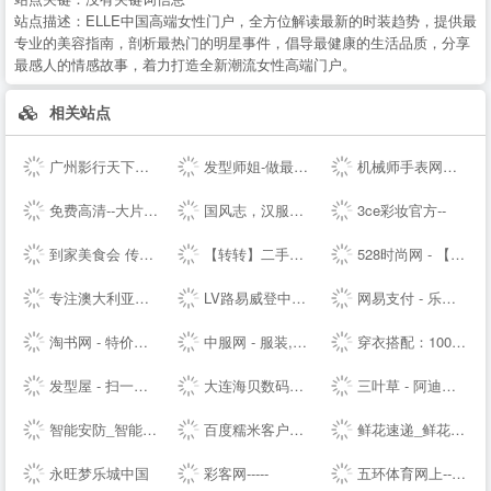
站点描述：
ELLE中国高端女性门户，全方位解读最新的时装趋势，提供最
专业的美容指南，剖析最热门的明星事件，倡导最健康的生活品质，分享
最感人的情感故事，着力打造全新潮流女性高端门户。
相关站点
广州影行天下文化传播有限公司
发型师姐-做最贴心的发型设计网
机械师手表网—海外自营仓储直邮手表，名表百年品牌文化
免费高清--大片_每日更新不停播_一起看剧吧
国风志，汉服正版导航站 Guofengzhi, Hanfu Genuine Navigation Station |
3ce彩妆官方--
到家美食会 传递好滋味
【转转】二手交易网,二手手机交易网,58闲置交易APP,转转客服
528时尚网 - 【HAO528时尚网】
专注澳大利亚特产和新西兰特产的澳洲中文网 - 0061澳洲制造
LV路易威登中国-- - LOUIS VUITTON官方--中文版 | LV--
网易支付 - 乐生活，易支付
淘书网 - 特价好书天天抢
中服网 - 服装,服饰,服装品牌,服装招商,服装代理加盟,女装,男装,童装,休闲装,服装媒体,服装设计,服装资讯
穿衣搭配：100款服装搭配技巧-穿衣搭配网-搭配搜
发型屋 - 扫一扫自己脸型配发型设计软件
大连海贝数码网--集中采购/免费送货/免费报价/免费咨询/优质服务
三叶草 - 阿迪达斯三叶草 - 三叶草--
智能安防_智能家居_智能办公_人工智能机器人-梨花恋--
百度糯米客户端--百度糯米--客户端下载页
鲜花速递_鲜花网速递_鲜花配送【快至1小时送达】
永旺梦乐城中国
彩客网-----
五环体育网上--hiwuhuan.com-运动鞋服1-8折起，户外品牌低至1折，专柜正品，耐克，阿迪达斯，匡威，户外鞋，篮球鞋，足球鞋，慢跑鞋，实体店供货