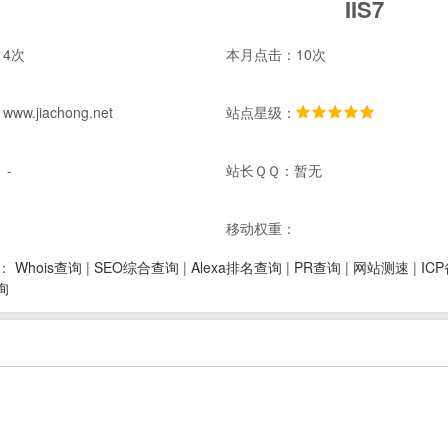
IIS7
4次
本月点击：10次
w.jiachong.net
站点星级：
 -
站长ＱＱ：暂无
：
移动权重：
Whois查询
|
SEO综合查询
|
Alexa排名查询
|
PR查询
|
网站测速
|
IC
：
询