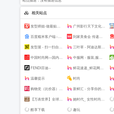
站点描述：
没有描述信息
相关站点
发型师姐-做最贴心的发型设计网
广州影行天下文化传播有限公司
百度糯米客户端--百度糯米--客户端下载页
到家美食会 传递好滋味
发型屋 - 扫一扫自己脸型配发型设计软件
三叶草 - 阿迪达斯三叶草 - 三叶草--
中国时尚网—国内时尚潮流生活方式融媒体平台
中服网 - 服装,服饰,服装品牌,服装招商,服装代理加盟,女装,男装,童装,休闲装,服装媒体,服装设计,服装资讯
FENDI芬迪--
鲜花速递_鲜花网速递_鲜花配送【快至1小时送达】
温馨提示
时尚
购物党（比价器）_精选每日值得入手促销活动及优惠券_正品比价网_历史价格查询_比价软件_购物党
新鲜汇 - 分享你的消费新主张
【万表世界】全球名表资讯互动平台！全球名表品牌文化、资讯、活动，手表知识、手表导购、手表鉴赏
她时代_ 女性时尚生活网站|Smartshe-全球时尚分享平台
酷享下载
趣玩