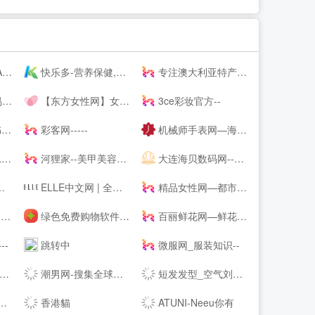
】
快乐多-营养保健,美容护肤品专业网,打造品质好生活,值得信赖
专注澳大利亚特产和新西兰特产的澳洲中文网 - 0061澳洲制造
服
【东方女性网】女人我最大做时尚潮女人_时尚潮流女性_时尚女人
3ce彩妆官方--
抢
彩客网-----
机械师手表网—海外自营仓储直邮手表，名表百年品牌文化
台
河狸家--美甲美容美发美妆，上门服务
大连海贝数码网--集中采购/免费送货/免费报价/免费咨询/优质服务
ELLE中文网 | 全新高端女性-- | ELLE 世界时装之苑杂志--
精品女性网—都市白领最喜爱的高端女性新媒体平台
报
绿色免费购物软件下载_折扣应用下载_安卓返利app下载 - 番茄购物网
百丽鲜花网—鲜花速递领先品牌,网上花店提供网上订花、送花服务
--
跳转中
微服网_服装知识--
潮男网-搜集全球潮牌及球鞋潮流情报「潮牌球鞋综合站」
短发发型_空气刘海_流行发型设计网_美发街
香港貓
ATUNI-Neeu你有