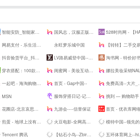
智能安防_智能家居_智能办公_人工智能机器人-梨花恋--
国风志，汉服正版导航站 Guofengzhi, Hanfu Genuine Navigation Station |
528时尚网 - 【HAO528时尚网
网易支付 - 乐生活，易支付
永旺梦乐城中国
【转转】二手交易网,二手手机交易网,58闲置交易APP,转转客
抖音验货平台_抖音带货达人-种草之家
LV路易威登中国-- - LOUIS VUITTON官方--中文版 | LV--
淘书网 - 特价好书天天
穿衣搭配：100款服装搭配技巧-穿衣搭配网-搭配搜
闺蜜网 - 美妆互动媒体 消费参考决策入口
娜拉美妆采销NALA - 为全球美妆商家提供采销服务的平
一起吧 - 海淘购物网站大全，国外购物海外购，全球品牌商家华人网购导航
首页 - Gap中国--
免费高清--大片_每日更新不停播_一起看剧吧
服饰穿搭日记-记录服饰美食精彩_潮流服装搭配技巧_穿衣搭配经验_服饰搭配穿衣打扮指南
挑到 — 购物助手 超值商品每日海量快
MSN
花圈店-北京哀思无限花圈店专业提供|花圈|殡葬花圈|殡仪花圈|葬礼花圈|丧礼花圈|祭奠花圈|吊唁花圈|丧事花圈|白事花圈|哀思花圈|公祭花圈|花篮|殡葬花篮|葬礼花篮|吊唁花篮|悼念花篮|丧事花篮|祭奠花束|吊唁花束|遗像托花|灵堂布置业务及在线订购花圈速递全国业务的服务商。
九游会----信誉保证
首页 - 优衣库网络
煎蛋 - 地球上没有新鲜事
火豆电影-全网高清聚合影视-免费--
模特中国--领先的模特资讯及模特培训----
Tencent 腾讯
【钻石小鸟--Zbird】-网购珠宝专业品牌
五环体育网上--hiwuhuan.com-运动鞋服1-8折起，户外品牌低至1折，专柜正品，耐克，阿迪达斯，匡威，户外鞋，篮球鞋，足球鞋，慢跑鞋，实体店供货