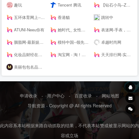
趣玩
Tencent 腾讯
【钻石小鸟--Zbird】-网购珠宝专业品牌
五环体育网上--hiwuhuan.com-运动鞋服1-8折起，户外品牌低至1折，专柜正品，耐克，阿迪达斯，匡威，户外鞋，篮球鞋，足球鞋，慢跑鞋，实体店供货
香港貓
跳转中
ATUNI-Neeu你有
她时代_ 女性时尚生活网站|Smartshe-全球时尚分享平台
表迷网-手表，名表，腕表-我的手表网，我的手表专家。
胭脂网-最新娱乐明星热点尽在胭脂网
模特中国--领先的模特资讯及模特培训----
卓越时尚网
化妆品财经在线-用记录凝视产业
淘宝网 - 淘！我喜欢
天天排行网-实用的十大品牌排名排行网站
美丽包包名品网-2017新款香奈儿包包|gucci包|lv包|dior包包
申请收录
-
用户中心
-
百度收录
-
网站地图
导航资源 - Copyright @ All rights Reserved
此内容系本站根据来路自动抓取的结果，不代表本站赞成被显示网站的内
容或立场