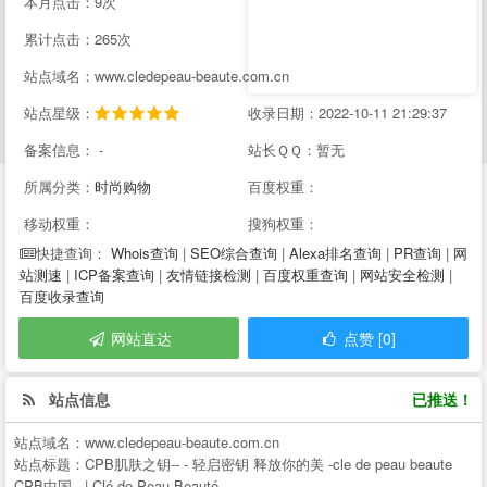
本月点击：9次
累计点击：265次
站点域名：www.cledepeau-beaute.com.cn
站点星级：
收录日期：2022-10-11 21:29:37
备案信息： -
站长ＱＱ：暂无
所属分类：
时尚购物
百度权重：
移动权重：
搜狗权重：
Whois查询
|
SEO综合查询
|
Alexa排名查询
|
PR查询
|
网
快捷查询：
站测速
|
ICP备案查询
|
友情链接检测
|
百度权重查询
|
网站安全检测
|
百度收录查询
网站直达
点赞 [0]
站点信息
已推送！
站点域名：
www.cledepeau-beaute.com.cn
站点标题：
CPB肌肤之钥-- - 轻启密钥 释放你的美 -cle de peau beaute
CPB中国-- | Clé de Peau Beauté