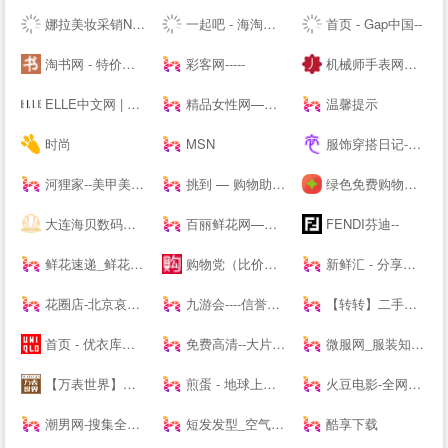
娜拉美妆采销NALA - 为全球美妆商家提供采销服务的平台
一起吧 - 海淘购物网站大全，国外购物海外购，全球品牌商家华人网购导航
首页 - Gap中国--
淘书网 - 特价好书天天抢
彩客网-----
机械师手表网—海外自营仓储直邮手表，名表百年品牌文化
ELLE中文网 | 全新高端女性-- | ELLE 世界时装之苑杂志--
精品女性网—都市白领最喜爱的高端女性新媒体平台
温馨提示
时尚
MSN
服饰穿搭日记-记录服饰美食精彩_潮流服装搭配技巧_穿衣搭配经验_服饰搭配穿衣打扮指南
河狸家--美甲美容美发美妆，上门服务
挑到 — 购物助手 超值商品每日海量快报
绿色免费购物软件下载_折扣应用下载_安卓返利app下载 - 番茄购物网
大连海贝数码网--集中采购/免费送货/免费报价/免费咨询/优质服务
百丽鲜花网—鲜花速递领先品牌,网上花店提供网上订花、送花服务
FENDI芬迪--
鲜花速递_鲜花网速递_鲜花配送【快至1小时送达】
购物党（比价器）_精选每日值得入手促销活动及优惠券_正品比价网_历史价格查询_比价软件_购物党
新鲜汇 - 分享你的消费新主张
花圈店-北京哀思无限花圈店专业提供|花圈|殡葬花圈|殡仪花圈|葬礼花圈|丧礼花圈|祭奠花圈|吊唁花圈|丧事花圈|白事花圈|哀思花圈|公祭花圈|花篮|殡葬花篮|葬礼花篮|吊唁花篮|悼念花篮|丧事花篮|祭奠花束|吊唁花束|遗像托花|灵堂布置业务及在线订购花圈速递全国业务的服务商。
九游会----信誉保证
【转转】二手交易网,二手手机交易网,58闲置交易APP,转转客服
首页 - 优衣库网络--
免费高清--大片_每日更新不停播_一起看剧吧
微服网_服装知识--
【万表世界】全球名表资讯互动平台！全球名表品牌文化、资讯、活动，手表知识、手表导购、手表鉴赏
煎蛋 - 地球上没有新鲜事
火豆电影-全网高清聚合影视-免费--
潮男网-搜集全球潮牌及球鞋潮流情报「潮牌球鞋综合站」
短发发型_空气刘海_流行发型设计网_美发街
酷享下载