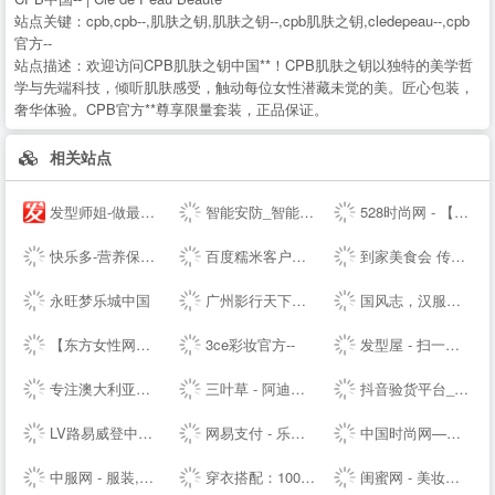
站点关键：
cpb,cpb--,肌肤之钥,肌肤之钥--,cpb肌肤之钥,cledepeau--,cpb
官方--
站点描述：
欢迎访问CPB肌肤之钥中国**！CPB肌肤之钥以独特的美学哲
学与先端科技，倾听肌肤感受，触动每位女性潜藏未觉的美。匠心包装，
奢华体验。CPB官方**尊享限量套装，正品保证。
相关站点
发型师姐-做最贴心的发型设计网
智能安防_智能家居_智能办公_人工智能机器人-梨花恋--
528时尚网 - 【HAO528时尚网】
快乐多-营养保健,美容护肤品专业网,打造品质好生活,值得信赖
百度糯米客户端--百度糯米--客户端下载页
到家美食会 传递好滋味
永旺梦乐城中国
广州影行天下文化传播有限公司
国风志，汉服正版导航站 Guofengzhi, Hanfu Genuine Navigation Station |
【东方女性网】女人我最大做时尚潮女人_时尚潮流女性_时尚女人
3ce彩妆官方--
发型屋 - 扫一扫自己脸型配发型设计软件
专注澳大利亚特产和新西兰特产的澳洲中文网 - 0061澳洲制造
三叶草 - 阿迪达斯三叶草 - 三叶草--
抖音验货平台_抖音带货达人-种草之家
LV路易威登中国-- - LOUIS VUITTON官方--中文版 | LV--
网易支付 - 乐生活，易支付
中国时尚网—国内时尚潮流生活方式融媒体平台
中服网 - 服装,服饰,服装品牌,服装招商,服装代理加盟,女装,男装,童装,休闲装,服装媒体,服装设计,服装资讯
穿衣搭配：100款服装搭配技巧-穿衣搭配网-搭配搜
闺蜜网 - 美妆互动媒体 消费参考决策入口