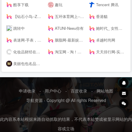
酷享下载
趣玩
Tencent 腾讯
【钻石小鸟--Zbird】-网购珠宝专业品牌
五环体育网上--hiwuhuan.com-运动鞋服1-8折起，户外品牌低至1折，专柜正品，耐克，阿迪达斯，匡威，户外鞋，篮球鞋，足球鞋，慢跑鞋，实体店供货
香港貓
跳转中
ATUNI-Neeu你有
她时代_ 女性时尚生活网站|Smartshe-全球时尚分享平台
表迷网-手表，名表，腕表-我的手表网，我的手表专家。
胭脂网-最新娱乐明星热点尽在胭脂网
卓越时尚网
化妆品财经在线-用记录凝视产业
淘宝网 - 淘！我喜欢
天天排行网-实用的十大品牌排名排行网站
美丽包包名品网-2017新款香奈儿包包|gucci包|lv包|dior包包
申请收录
-
用户中心
-
百度收录
-
网站地图
导航资源 - Copyright @ All rights Reserved
此内容系本站根据来路自动抓取的结果，不代表本站赞成被显示网站的内
容或立场