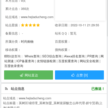
本月点击：9次
累计点击：355次
站点域名：www.hejiaducheng.com
站点星级：
收录日期：2022-10-11 21:29:55
备案信息： -
站长ＱＱ：暂无
所属分类：
时尚购物
百度权重：
移动权重：
搜狗权重：
Whois查询
|
SEO综合查询
|
Alexa排名查询
|
PR查询
|
网
快捷查询：
站测速
|
ICP备案查询
|
友情链接检测
|
百度权重查询
|
网站安全检测
|
百度收录查询
网站直达
点赞 [0]
站点信息
已推送！
站点域名：
www.hejiaducheng.com
站点标题：
英树区域经理_英树加盟_英树玻尿酸怎么样代理-妍兮贸易(上
海)有限公司--