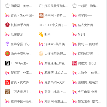
闺蜜网 - 美妆互动媒体 消费参考决策入口
娜拉美妆采销NALA - 为全球美妆商家提供采销服务的平台
一起吧 - 海淘购物网站大全，国外购物海外购，全球品牌商家华人网购导航
首页 - Gap中国--
淘书网 - 特价好书天天抢
彩客网-----
机械师手表网—海外自营仓储直邮手表，名表百年品牌文化
ELLE中文网 | 全新高端女性-- | ELLE 世界时装之苑杂志--
精品女性网—都市白领最喜爱的高端女性新媒体平台
温馨提示
时尚
MSN
服饰穿搭日记-记录服饰美食精彩_潮流服装搭配技巧_穿衣搭配经验_服饰搭配穿衣打扮指南
河狸家--美甲美容美发美妆，上门服务
挑到 — 购物助手 超值商品每日海量快报
绿色免费购物软件下载_折扣应用下载_安卓返利app下载 - 番茄购物网
大连海贝数码网--集中采购/免费送货/免费报价/免费咨询/优质服务
百丽鲜花网—鲜花速递领先品牌,网上花店提供网上订花、送花服务
FENDI芬迪--
鲜花速递_鲜花网速递_鲜花配送【快至1小时送达】
购物党（比价器）_精选每日值得入手促销活动及优惠券_正品比价网_历史价格查询_比价软件_购物党
新鲜汇 - 分享你的消费新主张
花圈店-北京哀思无限花圈店专业提供|花圈|殡葬花圈|殡仪花圈|葬礼花圈|丧礼花圈|祭奠花圈|吊唁花圈|丧事花圈|白事花圈|哀思花圈|公祭花圈|花篮|殡葬花篮|葬礼花篮|吊唁花篮|悼念花篮|丧事花篮|祭奠花束|吊唁花束|遗像托花|灵堂布置业务及在线订购花圈速递全国业务的服务商。
九游会----信誉保证
首页 - 优衣库网络--
免费高清--大片_每日更新不停播_一起看剧吧
微服网_服装知识--
【万表世界】全球名表资讯互动平台！全球名表品牌文化、资讯、活动，手表知识、手表导购、手表鉴赏
煎蛋 - 地球上没有新鲜事
火豆电影-全网高清聚合影视-免费--
模特中国--领先的模特资讯及模特培训----
潮男网-搜集全球潮牌及球鞋潮流情报「潮牌球鞋综合站」
短发发型_空气刘海_流行发型设计网_美发街