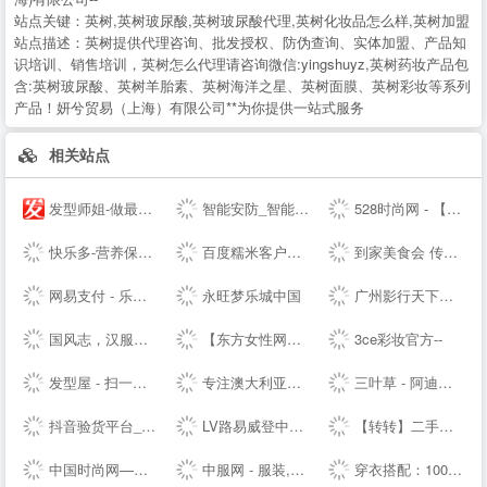
站点关键：
英树,英树玻尿酸,英树玻尿酸代理,英树化妆品怎么样,英树加盟
站点描述：
英树提供代理咨询、批发授权、防伪查询、实体加盟、产品知
识培训、销售培训，英树怎么代理请咨询微信:yingshuyz,英树药妆产品包
含:英树玻尿酸、英树羊胎素、英树海洋之星、英树面膜、英树彩妆等系列
产品！妍兮贸易（上海）有限公司**为你提供一站式服务
相关站点
发型师姐-做最贴心的发型设计网
智能安防_智能家居_智能办公_人工智能机器人-梨花恋--
528时尚网 - 【HAO528时尚网】
快乐多-营养保健,美容护肤品专业网,打造品质好生活,值得信赖
百度糯米客户端--百度糯米--客户端下载页
到家美食会 传递好滋味
网易支付 - 乐生活，易支付
永旺梦乐城中国
广州影行天下文化传播有限公司
国风志，汉服正版导航站 Guofengzhi, Hanfu Genuine Navigation Station |
【东方女性网】女人我最大做时尚潮女人_时尚潮流女性_时尚女人
3ce彩妆官方--
发型屋 - 扫一扫自己脸型配发型设计软件
专注澳大利亚特产和新西兰特产的澳洲中文网 - 0061澳洲制造
三叶草 - 阿迪达斯三叶草 - 三叶草--
抖音验货平台_抖音带货达人-种草之家
LV路易威登中国-- - LOUIS VUITTON官方--中文版 | LV--
【转转】二手交易网,二手手机交易网,58闲置交易APP,转转客服
中国时尚网—国内时尚潮流生活方式融媒体平台
中服网 - 服装,服饰,服装品牌,服装招商,服装代理加盟,女装,男装,童装,休闲装,服装媒体,服装设计,服装资讯
穿衣搭配：100款服装搭配技巧-穿衣搭配网-搭配搜