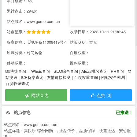
本月点击：9次
累计点击：294次
站点域名：www.gome.com.cn
站点星级：
收录日期：2022-10-11 21:30:45
备案信息： 沪ICP备11009419号-1
站长ＱＱ：暂无
所属分类：
时尚购物
百度权重：
移动权重：
搜狗权重：
Whois查询
|
SEO综合查询
|
Alexa排名查询
|
PR查询
|
网
快捷查询：
站测速
|
ICP备案查询
|
友情链接检测
|
百度权重查询
|
网站安全检测
|
百度收录查询
网站直达
点赞 [0]
站点信息
已推送！
站点域名：
www.gome.com.cn
站点标题：
真快乐-综合网购--，正品低价、品质保障、快速送达、安心服
务！