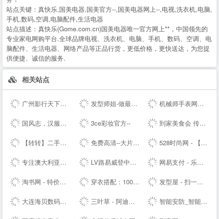
站点关键：
真快乐,国美电器,国美官方--,国美电器网上--,电视,洗衣机,电脑,
手机,数码,空调,电脑配件,生活电器
站点描述：
真快乐(Gome.com.cn)国美电器唯一官方网上**，中国领先的
专业家电网购平台.全球品牌电视、洗衣机、电脑、手机、数码、空调、电
脑配件、生活电器、网络产品等正品行货，更低价格，更快送达，为您提
供便捷、诚信的服务.
相关站点
广州影行天下文化传播有限公司
发型师姐-做最贴心的发型设计网
机械师手表网—海外自营仓储直邮手表，名表百年品牌文化
国风志，汉服正版导航站 Guofengzhi, Hanfu Genuine Navigation Station |
3ce彩妆官方--
到家美食会 传递好滋味
【转转】二手交易网,二手手机交易网,58闲置交易APP,转转客服
免费高清--大片_每日更新不停播_一起看剧吧
528时尚网 - 【HAO528时尚网】
专注澳大利亚特产和新西兰特产的澳洲中文网 - 0061澳洲制造
LV路易威登中国-- - LOUIS VUITTON官方--中文版 | LV--
网易支付 - 乐生活，易支付
淘书网 - 特价好书天天抢
穿衣搭配：100款服装搭配技巧-穿衣搭配网-搭配搜
发型屋 - 扫一扫自己脸型配发型设计软件
大连海贝数码网--集中采购/免费送货/免费报价/免费咨询/优质服务
三叶草 - 阿迪达斯三叶草 - 三叶草--
智能安防_智能家居_智能办公_人工智能机器人-梨花恋--