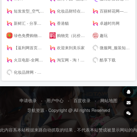
短发发型_空气刘海_流行发型设计网_美发街
化妆品财经在线-用记录凝视产业
百丽鲜花网—鲜花速递领先品牌,网上花店提供网上订花、送花服务
新鲜汇 - 分享你的消费新主张
香港貓
卓越时尚网
绿色免费购物软件下载_折扣应用下载_安卓返利app下载 - 番茄购物网
购物党（比价器）_精选每日值得入手促销活动及优惠券_正品比价网_历史价格查询_比价软件_购物党
趣玩
【返利网首页】返利折扣网_返利折扣网站-57折返利网
欢迎来到美乐家
微服网_服装知识--
火豆电影-全网高清聚合影视-免费--
淘宝网 - 淘！我喜欢
酷享下载
化妆品牌网 - 国内优质美妆行业资讯融媒体站点
申请收录
-
用户中心
-
百度收录
-
网站地图
导航资源 - Copyright @ All rights Reserved
此内容系本站根据来路自动抓取的结果，不代表本站赞成被显示网站的内