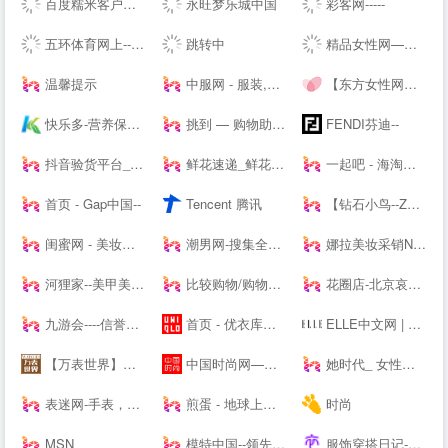
百度糯米客户端--百度糯米--客户端下载页
永旺梦乐城中国
彩客网-----
五环体育网上--hiwuhuan.com-运动鞋服1-8折起，户外品牌低至1折，专柜正品，耐克，阿迪达斯，匡威，户外鞋，篮球鞋，足球鞋，慢跑鞋，实体店供货
跳转中
精品女性网—都市白领最喜爱的高端女性新媒体平台
温馨提示
中服网 - 服装,服饰,服装品牌,服装招商,服装代理加盟,女装,男装,童装,休闲装,服装媒体,服装设计,服装资讯
【东方女性网】女人我最大做时尚潮女人_时尚潮流女性_时尚女人
快乐多-营养保健,美容护肤品专业网,打造品质好生活,值得信赖
挑到 — 购物助手 超值商品每日海量快报
FENDI芬迪--
抖音验货平台_抖音带货达人-种草之家
鲜花速递_鲜花网速递_鲜花配送【快至1小时送达】
一起吧 - 海淘购物网站大全，国外购物海外购，全球品牌商家华人网购导航
首页 - Gap中国--
Tencent 腾讯
【钻石小鸟--Zbird】-网购珠宝专业品牌
闺蜜网 - 美妆互动媒体 消费参考决策入口
潮男网-搜集全球潮牌及球鞋潮流情报「潮牌球鞋综合站」
娜拉美妆采销NALA - 为全球美妆商家提供采销服务的平台
河狸家--美甲美容美发美妆，上门服务
比较购物/购物搜索/购物返现/-顶九比价购物搜索引擎
花圈店-北京哀思无限花圈店专业提供|花圈|殡葬花圈|殡仪花圈|葬礼花圈|丧礼花圈|祭奠花圈|吊唁花圈|丧事花圈|白事花圈|哀思花圈|公祭花圈|花篮|殡葬花篮|葬礼花篮|吊唁花篮|悼念花篮|丧事花篮|祭奠花束|吊唁花束|遗像托花|灵堂布置业务及在线订购花圈速递全国业务的服务商。
九游会----信誉保证
首页 - 优衣库网络--
ELLE中文网 | 全新高端女性-- | ELLE 世界时装之苑杂志--
【万表世界】全球名表资讯互动平台！全球名表品牌文化、资讯、活动，手表知识、手表导购、手表鉴赏
中国时尚网—国内时尚潮流生活方式融媒体平台
她时代_ 女性时尚生活网站|Smartshe-全球时尚分享平台
表迷网-手表，名表，腕表-我的手表网，我的手表专家。
煎蛋 - 地球上没有新鲜事
时尚
MSN
模特中国--领先的模特资讯及模特培训----
服饰穿搭日记-记录服饰美食精彩_潮流服装搭配技巧_穿衣搭配经验_服饰搭配穿衣打扮指南