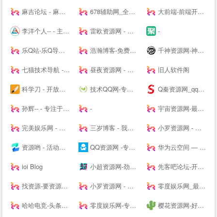
麻吉论坛 - 麻吉辅助,麻吉资源,我爱资源网,麻吉娱乐网,辅助网,破解软件分享,最全面的免费资源论坛 - www.k7788.cn
678辅助网_全网最大免费软件,资源教程,游戏辅助资源网_单机游戏
大前端-前端开发_主机测评推荐
李洋个人-- - 主题模板制作_企业网站搭建_SEO排名优化等多元化服务的个人--网站（Talklee空间）
雷欧资源网 - 善恶资源网,辅助网,678辅助网,小刀娱乐网,破解软件分享,最全面的免费资源平台!
-
乐Q站-乐Q导航网
浩瀚博客-免费教程资源网
千神资源网-神一样的资源分享|游戏交流论坛
七猫技术导航 - 学技术,找资源,从这里开始
昼夜资源网 - 专注活动，软件，教程分享！总之就是网络那些事。
旧人软件阁
科学刀 - 开放交流，共享精神，走进科学刀论坛
技术QQ网-专注QQ及微信红包活动_QQ新闻资讯_QQ软件下载
Q秦资源网_qq技术网_古圣资源网_乔合软件库_爱收集资源网_qq业务乐园_小刀娱乐网_qq资源网_流氓资源网_qq教程网-好东西不私藏我们专注分享
孙辉-- - 专注于各种焊接设备、电动缸营销和焊接技术分享交流-后花园笔记
-
宇宙资源网-最新副业项目推荐-网络赚钱课程分享-创业商机-新媒体运营-资源整合-创业项目
完美娱乐网 - 免费活动福利等分享平台
三岁博客 - 我的世界只有你懂
小罗资源网 - 全网最精免费优质资源,活动线报,实用软件,技术教程等内容
资源哟 - 活动、软件、教程 - 综合资源聚合平台
QQ资源网 -专注分享网络优质资源
华为云空间 — 存于云间，尽享精彩
ioi Blog
小超资源网-劲爆游戏辅助网_我爱辅助网_专注分享绿色软件
先客吧论坛-开放交流-极致分享
找资源-要资源就上找资源|专业提供,免费资源,活动资源,源码资源,励志打造全网最好最全的资源大全-
小罗资源网 - 全网最精免费优质资源,软件,技术等分享
零度娱乐网_最专业的资源收集分享平台_破解软件教程源码分享|易语言源码|线报乐园|最专业的技术网站|最新QQ资讯
哈哈电竞-头条快讯网，综合商业资讯报道
零度娱乐网-专注绿色软件与网络技术分享
樱花资源网-好资源不私藏!大家一起分享!