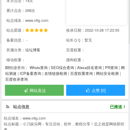
本月点击：14次
累计点击：268次
站点域名：www.x6g.com
站点星级：
收录日期：2022-10-28 17:23:55
备案信息： -
站长ＱＱ：暂无
所属分类：
论坛博客
百度权重：
移动权重：
搜狗权重：
Whois查询
|
SEO综合查询
|
Alexa排名查询
|
PR查询
|
网
快捷查询：
站测速
|
ICP备案查询
|
友情链接检测
|
百度权重查询
|
网站安全检测
|
百度收录查询
网站直达
点赞 [0]
站点信息
已推送！
站点域名：
www.x6g.com
站点标题：
小刀娱乐网 - 专注活动，软件，教程分享！总之就是网络那些
事。