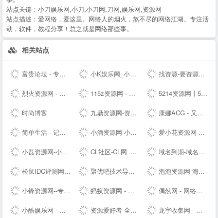
站点关键：
小刀娱乐网,小刀,小刀网,刀网,娱乐网,资源网
站点描述：
爱网络，爱这里。网络人的烟火，熬不尽的网络江湖。专注活
动，软件，教程分享！总之就是网络那些事。
相关站点
富贵论坛 - 专业的虚拟物品交易论坛，QQ号，YY号，手机号，邮箱，游戏帐号交易 - FGBBS.NET
小K娱乐网_小K网-QQ活动_资源分享-源码基地-网赚项目-安卓绿色软件基地
找资源-要资源就上找资源|专业提供,免费资源,活动资源,源码资源,励志打造全网最好最全的资源大全 -
烈火资源网 - 实用并且丰富的资源大全
115z资源网 - 专注网络资源快速下载
5214资源网丨5214辅助网丨5214商铺丨游戏辅助网丨辅助网
时尚博客
九鼎资源网-资源分享-源码基地-综合优质网络资源收集分享
康娜ACG - 又一个二次元聚集站点
简单生活 - 记录大熊和小婷生活点滴的夫妻--
小酒资源网-小酒专业分享技术术教程
爱小花资源网-免费分享好资源-小花资源网-应有尽有！
小磊资源网-小磊技术网_软件库_爱收集分享各种破解软件。
CL社区-CL网_专注于全网-挂机项目-免费项目-赚钱项目-游戏搬砖项目-活动线报-源码基地-副业-活动-软件-教程-致力于全网付费项目揭秘分享
域名到期-域名续费提醒
松鼠IDC评测网-服务器_云服务器_主机_优惠_促销_测评
聚优吧技术导航 - 汇聚国内优质资源技术教程网站
泡泡资源网-海量精品资源持续推送 专业可靠的网络知识服务平台
小锋资源网--专注于优质资源分享,每天更新大量原创技术教程,线报活动,QQ技术、QQ资源、微信资源、宅男福利、网络热门、破解软件等...
蚂蚁资源网 - 免费游戏辅助,软件,活动,技术教程分享平台_小刀娱乐网_我爱辅助网_善恶资源网！
偶然网 - 网络活动资讯共享平台
小酷娱乐网 - 分享永无止境!娱乐,技术,教程,软件网络资源网
资源爱好者-全网资源一网打尽！
龙宇收集网 - 龙网专注分享免费龙宇网优质资源并收集网络中各种绿色软件