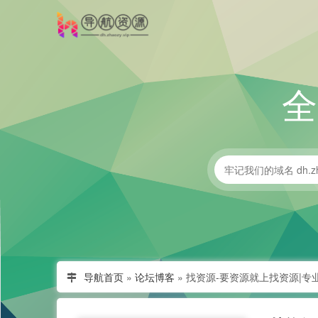
导航首页
»
论坛博客
»
找资源-要资源就上找资源|专