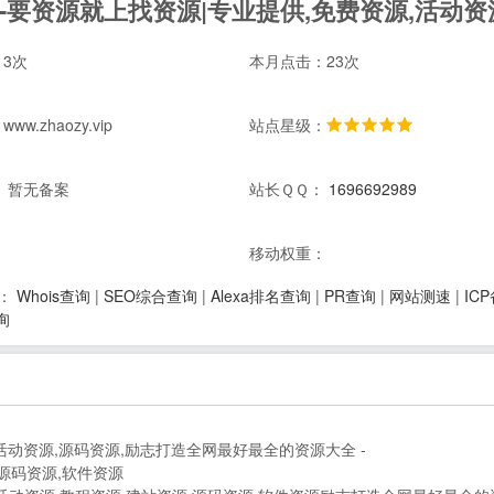
3次
本月点击：23次
w.zhaozy.vip
站点星级：
 暂无备案
站长ＱＱ：
1696692989
：
移动权重：
Whois查询
|
SEO综合查询
|
Alexa排名查询
|
PR查询
|
网站测速
|
IC
：
询
活动资源,源码资源,励志打造全网最好最全的资源大全 -
,源码资源,软件资源