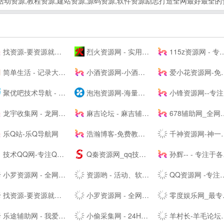
,活动资源,教程资源,建站资源,源码资源,软件资源励志打造全网最好最全
找资源-要资源就上找资源|专业提供,免费资源,活动资源,源码资源,励志打造全网最好最全的资源大全 -
烈火资源网 - 实用并且丰富的资源大全
115z资源网 - 专注网络资源快速下载
简单生活 - 记录大熊和小婷生活点滴的夫妻--
小酒资源网-小酒专业分享技术术教程
爱小花资源网-免费分享好资源-小花资源网-应有尽有！
聚优吧技术导航 - 汇聚国内优质资源技术教程网站
泡泡资源网-海量精品资源持续推送 专业可靠的网络知识服务平台
小锋资源网--专注于优质资源分享,每天更新大量原创技术教程,线报活动,QQ技术、QQ资源、微信资源、宅男福利、网络热门、破解软件等...
龙宇收集网 - 龙网专注分享免费龙宇网优质资源并收集网络中各种绿色软件
麻吉论坛 - 麻吉辅助,麻吉资源,我爱资源网,麻吉娱乐网,辅助网,破解软件分享,最全面的免费资源论坛 - www.k7788.cn
678辅助网_全网最大免费软件,资源教程,游戏辅助资源网_单机游戏
乐Q站-乐Q导航网
浩瀚博客-免费教程资源网
千神资源网-神一样的资源分享|游戏交流论坛
技术QQ网-专注QQ及微信红包活动_QQ新闻资讯_QQ软件下载
Q秦资源网_qq技术网_古圣资源网_乔合软件库_爱收集资源网_qq业务乐园_小刀娱乐网_qq资源网_流氓资源网_qq教程网-好东西不私藏我们专注分享
孙辉-- - 专注于各种焊接设备、电动缸营销和焊接技术分享交流-后花园笔记
小罗资源网 - 全网最精免费优质资源,活动线报,实用软件,技术教程等内容
资源哟 - 活动、软件、教程 - 综合资源聚合平台
QQ资源网 -专注分享网络优质资源
找资源-要资源就上找资源|专业提供,免费资源,活动资源,源码资源,励志打造全网最好最全的资源大全-
小罗资源网 - 全网最精免费优质资源,软件,技术等分享
零度娱乐网_最专业的资源收集分享平台_破解软件教程源码分享|易语言源码|线报乐园|最专业的技术网站|最新QQ资讯
乐途辅助网 - 我爱辅助网_678辅助网-找辅助上乐途-最大游戏辅助网-热门辅助资源网
小偷采集网 - 24H实时更新全网资源专注网络资源快速收集和查询
羊村长-羊毛论坛，开放交流，共享精神，让你的钱包鼓起来！ - Powered by Discuz!