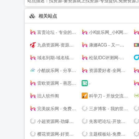
站点描述：
找资源-要资源就上找资源-专业提供,免费资源
相关站点
富贵论坛 - 专业的虚拟物品交易论坛，QQ号，YY号，手机号，邮箱，游戏帐号交易 - FGBBS.NET
小K娱乐网_小K网-QQ活动_资源分享-源码基地-网赚项目-安卓绿色软件基地
九鼎资源网-资源分享-源码基地-综合优质网络资源收集分享
康娜ACG - 又一个二次元聚集站点
域名到期-域名续费提醒
松鼠IDC评测网-服务器_云服务器_主机_优惠_促销_测评
小酷娱乐网 - 分享永无止境!娱乐,技术,教程,软件网络资源网
资源爱好者-全网资源一网打尽！
雷欧资源网 - 善恶资源网,辅助网,678辅助网,小刀娱乐网,破解软件分享,最全面的免费资源平台!
-
旧人软件阁
科学刀 - 开放交流，共享精神，走进科学刀论坛
完美娱乐网 - 免费活动福利等分享平台
三岁博客 - 我的世界只有你懂
小超资源网-劲爆游戏辅助网_我爱辅助网_专注分享绿色软件
先客吧论坛-开放交流-极致分享
樱花资源网-好资源不私藏!大家一起分享!
主题模板站-免费模板,免费源码,PHP源码,网站模板,插件软件资源分享平台!