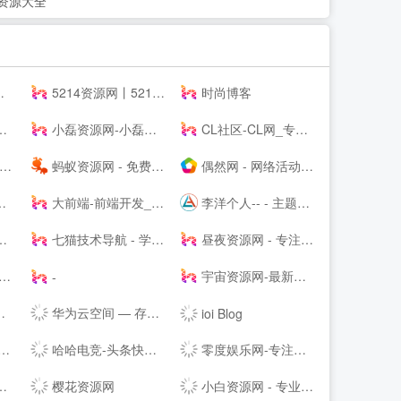
的资源大全
5214资源网丨5214辅助网丨5214商铺丨游戏辅助网丨辅助网
时尚博客
小磊资源网-小磊技术网_软件库_爱收集分享各种破解软件。
CL社区-CL网_专注于全网-挂机项目-免费项目-赚钱项目-游戏搬砖项目-活动线报-源码基地-副业-活动-软件-教程-致力于全网付费项目揭秘分享
蚂蚁资源网 - 免费游戏辅助,软件,活动,技术教程分享平台_小刀娱乐网_我爱辅助网_善恶资源网！
偶然网 - 网络活动资讯共享平台
大前端-前端开发_主机测评推荐
李洋个人-- - 主题模板制作_企业网站搭建_SEO排名优化等多元化服务的个人--网站（Talklee空间）
七猫技术导航 - 学技术,找资源,从这里开始
昼夜资源网 - 专注活动，软件，教程分享！总之就是网络那些事。
宇宙资源网-最新副业项目推荐-网络赚钱课程分享-创业商机-新媒体运营-资源整合-创业项目
-
华为云空间 — 存于云间，尽享精彩
ioi Blog
哈哈电竞-头条快讯网，综合商业资讯报道
零度娱乐网-专注绿色软件与网络技术分享
樱花资源网
小白资源网 - 专业免费分享QQ技术资源，优质教程,辅助,QQ技术,以及其他日常信息,好货不私藏!