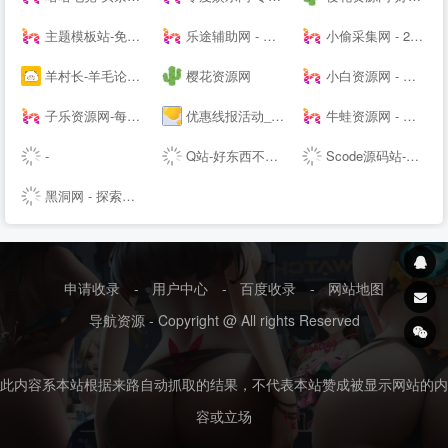
主题模板站-免费模板,免费源码,PHP源码,网站模板,插件软件资源分享平台!
乐途辅助网 - 我爱辅助网_678辅助网-找辅助上乐途-最大游戏辅助网-热门辅助资源网
小偷采集网 - 24H实时更新全网资源专注网络资源快速收集和查询
羊村长-羊毛论坛，开放交流，共享精神，让你的钱包鼓起来！ - Powered by Discuz!
樱花资源网
小白资源网 - 专业免费分享QQ技术资源，优质教程,辅助,QQ技术,以及其他日常信息,好货不私藏!
子乐资源网-每日资源分享,活动线报,技术教程,网站源码,汇聚全网最新最热的资源网!
优惠线报活动_每日一手福利线报活动_优惠券领取app-线报惠社区
牛蛙资源网 - 只为资源而生,分享永无止境
-
Q站-好东西不私藏 乐于分享-关注QQ最新动态,掌握QQ第一资讯,分享最具价值内容
Scode源码站-网站源码|站长资讯|站长源码|站长工具|游戏源码|SEO教程|建站教程|SCODE1.COM
黑洞网 - 探索实时资讯以及技术资源的站长之家，属于你的IT天空☁️
申请收录
-
用户中心
-
百度收录
-
网站地图
导航资源 - Copyright @ All rights Reserved
此内容系本站根据来路自动抓取的结果，不代表本站赞成被显示网站的内
容或立场