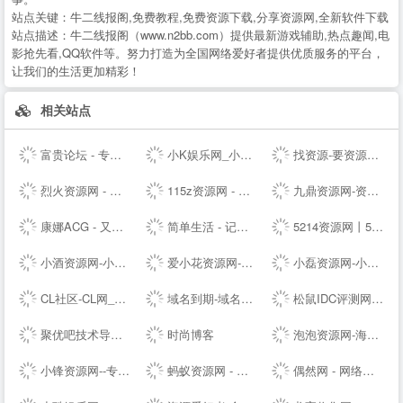
站点关键：
牛二线报阁,免费教程,免费资源下载,分享资源网,全新软件下载
站点描述：
牛二线报阁（www.n2bb.com）提供最新游戏辅助,热点趣闻,电
影抢先看,QQ软件等。努力打造为全国网络爱好者提供优质服务的平台，
让我们的生活更加精彩！
相关站点
富贵论坛 - 专业的虚拟物品交易论坛，QQ号，YY号，手机号，邮箱，游戏帐号交易 - FGBBS.NET
小K娱乐网_小K网-QQ活动_资源分享-源码基地-网赚项目-安卓绿色软件基地
找资源-要资源就上找资源|专业提供,免费资源,活动资源,源码资源,励志打造全网最好最全的资源大全 -
烈火资源网 - 实用并且丰富的资源大全
115z资源网 - 专注网络资源快速下载
九鼎资源网-资源分享-源码基地-综合优质网络资源收集分享
康娜ACG - 又一个二次元聚集站点
简单生活 - 记录大熊和小婷生活点滴的夫妻--
5214资源网丨5214辅助网丨5214商铺丨游戏辅助网丨辅助网
小酒资源网-小酒专业分享技术术教程
爱小花资源网-免费分享好资源-小花资源网-应有尽有！
小磊资源网-小磊技术网_软件库_爱收集分享各种破解软件。
CL社区-CL网_专注于全网-挂机项目-免费项目-赚钱项目-游戏搬砖项目-活动线报-源码基地-副业-活动-软件-教程-致力于全网付费项目揭秘分享
域名到期-域名续费提醒
松鼠IDC评测网-服务器_云服务器_主机_优惠_促销_测评
聚优吧技术导航 - 汇聚国内优质资源技术教程网站
时尚博客
泡泡资源网-海量精品资源持续推送 专业可靠的网络知识服务平台
小锋资源网--专注于优质资源分享,每天更新大量原创技术教程,线报活动,QQ技术、QQ资源、微信资源、宅男福利、网络热门、破解软件等...
蚂蚁资源网 - 免费游戏辅助,软件,活动,技术教程分享平台_小刀娱乐网_我爱辅助网_善恶资源网！
偶然网 - 网络活动资讯共享平台