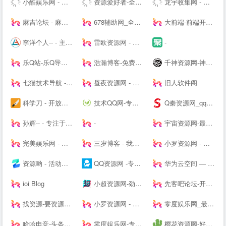
小酷娱乐网 - 分享永无止境!娱乐,技术,教程,软件网络资源网
资源爱好者-全网资源一网打尽！
龙宇收集网 - 龙网专注分享免费龙宇网优质资源并收集网络中各种绿色软件
麻吉论坛 - 麻吉辅助,麻吉资源,我爱资源网,麻吉娱乐网,辅助网,破解软件分享,最全面的免费资源论坛 - www.k7788.cn
678辅助网_全网最大免费软件,资源教程,游戏辅助资源网_单机游戏
大前端-前端开发_主机测评推荐
李洋个人-- - 主题模板制作_企业网站搭建_SEO排名优化等多元化服务的个人--网站（Talklee空间）
雷欧资源网 - 善恶资源网,辅助网,678辅助网,小刀娱乐网,破解软件分享,最全面的免费资源平台!
-
乐Q站-乐Q导航网
浩瀚博客-免费教程资源网
千神资源网-神一样的资源分享|游戏交流论坛
七猫技术导航 - 学技术,找资源,从这里开始
昼夜资源网 - 专注活动，软件，教程分享！总之就是网络那些事。
旧人软件阁
科学刀 - 开放交流，共享精神，走进科学刀论坛
技术QQ网-专注QQ及微信红包活动_QQ新闻资讯_QQ软件下载
Q秦资源网_qq技术网_古圣资源网_乔合软件库_爱收集资源网_qq业务乐园_小刀娱乐网_qq资源网_流氓资源网_qq教程网-好东西不私藏我们专注分享
孙辉-- - 专注于各种焊接设备、电动缸营销和焊接技术分享交流-后花园笔记
-
宇宙资源网-最新副业项目推荐-网络赚钱课程分享-创业商机-新媒体运营-资源整合-创业项目
完美娱乐网 - 免费活动福利等分享平台
三岁博客 - 我的世界只有你懂
小罗资源网 - 全网最精免费优质资源,活动线报,实用软件,技术教程等内容
资源哟 - 活动、软件、教程 - 综合资源聚合平台
QQ资源网 -专注分享网络优质资源
华为云空间 — 存于云间，尽享精彩
ioi Blog
小超资源网-劲爆游戏辅助网_我爱辅助网_专注分享绿色软件
先客吧论坛-开放交流-极致分享
找资源-要资源就上找资源|专业提供,免费资源,活动资源,源码资源,励志打造全网最好最全的资源大全-
小罗资源网 - 全网最精免费优质资源,软件,技术等分享
零度娱乐网_最专业的资源收集分享平台_破解软件教程源码分享|易语言源码|线报乐园|最专业的技术网站|最新QQ资讯
哈哈电竞-头条快讯网，综合商业资讯报道
零度娱乐网-专注绿色软件与网络技术分享
樱花资源网-好资源不私藏!大家一起分享!