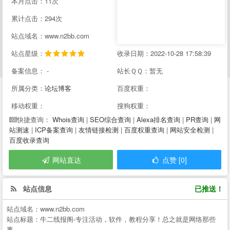
本月点击：11次
累计点击：294次
站点域名：www.n2bb.com
站点星级：
收录日期：2022-10-28 17:58:39
备案信息： -
站长ＱＱ：暂无
所属分类：
论坛博客
百度权重：
移动权重：
搜狗权重：
Whois查询
|
SEO综合查询
|
Alexa排名查询
|
PR查询
|
网
快捷查询：
站测速
|
ICP备案查询
|
友情链接检测
|
百度权重查询
|
网站安全检测
|
百度收录查询
网站直达
点赞 [0]
站点信息
已推送！
站点域名：
www.n2bb.com
站点标题：
牛二线报阁-专注活动，软件，教程分享！总之就是网络那些
事。