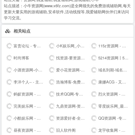
站点描述：
小牛资源网(www.x6fz.com)是全网领先的免费游戏辅助网,每天
更新大量实用的游戏辅助,安卓软件,活动线报等,我爱辅助网伙伴们来访问
学习交流。
相关站点
富贵论坛 - 专业的虚拟物品交易论坛，QQ号，YY号，手机号，邮箱，游戏帐号交易 - FGBBS.NET
小K娱乐网_小K网-QQ活动_资源分享-源码基地-网赚项目-安卓绿色软件基地
115z资源网 - 专注网络资源快速下载
时尚博客
找资源-要资源就上找资源|专业提供,免费资源,活动资源,源码资源,励志打造全网最好最全的资源大全 -
5214资源网丨5214辅助网丨5214商铺丨游戏辅助网丨辅助网
小酒资源网-小酒专业分享技术术教程
爱小花资源网-免费分享好资源-小花资源网-应有尽有！
域名到期-域名续费提醒
李洋个人-- - 主题模板制作_企业网站搭建_SEO排名优化等多元化服务的个人--网站（Talklee空间）
浩瀚博客-免费教程资源网
康娜ACG - 又一个二次元聚集站点
蚂蚁资源网 - 免费游戏辅助,软件,活动,技术教程分享平台_小刀娱乐网_我爱辅助网_善恶资源网！
技术QQ网-专注QQ及微信红包活动_QQ新闻资讯_QQ软件下载
烈火资源网 - 实用并且丰富的资源大全
完美娱乐网 - 免费活动福利等分享平台
九鼎资源网-资源分享-源码基地-综合优质网络资源收集分享
零度娱乐网_最专业的资源收集分享平台_破解软件教程源码分享|易语言源码|线报乐园|最专业的技术网站|最新QQ资讯
小酷娱乐网 - 分享永无止境!娱乐,技术,教程,软件网络资源网
资源爱好者-全网资源一网打尽！
QQ资源网 -专注分享网络优质资源
昼夜资源网 - 专注活动，软件，教程分享！总之就是网络那些事。
旧人软件阁
龙宇收集网 - 龙网专注分享免费龙宇网优质资源并收集网络中各种绿色软件