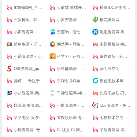
678辅助网_全网最大免费软件,资源教程,游戏辅助资源网_单机游戏
大前端-前端开发_主机测评推荐
松鼠IDC评测网-服务器_云服务器_主机_优惠_促销_测评
三岁博客 - 我的世界只有你懂
小罗资源网 - 全网最精免费优质资源,活动线报,实用软件,技术教程等内容
樱花资源网
小罗资源网 - 全网最精免费优质资源,软件,技术等分享
资源哟 - 活动、软件、教程 - 综合资源聚合平台
泡泡资源网-海量精品资源持续推送 专业可靠的网络知识服务平台
简单生活 - 记录大熊和小婷生活点滴的夫妻--
偶然网 - 网络活动资讯共享平台
主题模板站-免费模板,免费源码,PHP源码,网站模板,插件软件资源分享平台!
小磊资源网-小磊技术网_软件库_爱收集分享各种破解软件。
科学刀 - 开放交流，共享精神，走进科学刀论坛
麻吉论坛 - 麻吉辅助,麻吉资源,我爱资源网,麻吉娱乐网,辅助网,破解软件分享,最全面的免费资源论坛 - www.k7788.cn
Q秦资源网_qq技术网_古圣资源网_乔合软件库_爱收集资源网_qq业务乐园_小刀娱乐网_qq资源网_流氓资源网_qq教程网-好东西不私藏我们专注分享
乐途辅助网 - 我爱辅助网_678辅助网-找辅助上乐途-最大游戏辅助网-热门辅助资源网
华为云空间 — 存于云间，尽享精彩
孙辉-- - 专注于各种焊接设备、电动缸营销和焊接技术分享交流-后花园笔记
乐Q站-乐Q导航网
聚优吧技术导航 - 汇聚国内优质资源技术教程网站
小超资源网-劲爆游戏辅助网_我爱辅助网_专注分享绿色软件
千神资源网-神一样的资源分享|游戏交流论坛
先客吧论坛-开放交流-极致分享
找资源-要资源就上找资源|专业提供,免费资源,活动资源,源码资源,励志打造全网最好最全的资源大全-
小白资源网 - 专业免费分享QQ技术资源，优质教程,辅助,QQ技术,以及其他日常信息,好货不私藏!
Q云资源网 - 免费资源搜集分享平台!
哈哈电竞-头条快讯网，综合商业资讯报道
零度娱乐网-专注绿色软件与网络技术分享
七猫技术导航 - 学技术,找资源,从这里开始
小锋资源网--专注于优质资源分享,每天更新大量原创技术教程,线报活动,QQ技术、QQ资源、微信资源、宅男福利、网络热门、破解软件等...
CL社区-CL网_专注于全网-挂机项目-免费项目-赚钱项目-游戏搬砖项目-活动线报-源码基地-副业-活动-软件-教程-致力于全网付费项目揭秘分享
子乐资源网-每日资源分享,活动线报,技术教程,网站源码,汇聚全网最新最热的资源网!