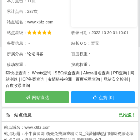
本月点击：11次
累计点击：287次
站点域名：www.x6fz.com
站点星级：
收录日期：2022-10-30 01:10:01
备案信息： -
站长ＱＱ：暂无
所属分类：
论坛博客
百度权重：
移动权重：
搜狗权重：
Whois查询
|
SEO综合查询
|
Alexa排名查询
|
PR查询
|
网
快捷查询：
站测速
|
ICP备案查询
|
友情链接检测
|
百度权重查询
|
网站安全检测
|
百度收录查询
网站直达
点赞 [0]
站点信息
已推送！
站点域名：
www.x6fz.com
站点标题：
小牛资源网-领先免费游戏辅助网_我爱辅助热门辅助资源论坛
站点关键：
资源网,我爱辅助,我爱辅助网,游戏辅助,小牛