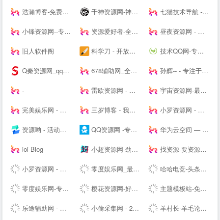
浩瀚博客-免费教程资源网
千神资源网-神一样的资源分享|游戏交流论坛
七猫技术导航 - 学技术,找资源,从这里开始
小锋资源网--专注于优质资源分享,每天更新大量原创技术教程,线报活动,QQ技术、QQ资源、微信资源、宅男福利、网络热门、破解软件等...
资源爱好者-全网资源一网打尽！
昼夜资源网 - 专注活动，软件，教程分享！总之就是网络那些事。
旧人软件阁
科学刀 - 开放交流，共享精神，走进科学刀论坛
技术QQ网-专注QQ及微信红包活动_QQ新闻资讯_QQ软件下载
Q秦资源网_qq技术网_古圣资源网_乔合软件库_爱收集资源网_qq业务乐园_小刀娱乐网_qq资源网_流氓资源网_qq教程网-好东西不私藏我们专注分享
678辅助网_全网最大免费软件,资源教程,游戏辅助资源网_单机游戏
孙辉-- - 专注于各种焊接设备、电动缸营销和焊接技术分享交流-后花园笔记
-
雷欧资源网 - 善恶资源网,辅助网,678辅助网,小刀娱乐网,破解软件分享,最全面的免费资源平台!
宇宙资源网-最新副业项目推荐-网络赚钱课程分享-创业商机-新媒体运营-资源整合-创业项目
完美娱乐网 - 免费活动福利等分享平台
三岁博客 - 我的世界只有你懂
小罗资源网 - 全网最精免费优质资源,活动线报,实用软件,技术教程等内容
资源哟 - 活动、软件、教程 - 综合资源聚合平台
QQ资源网 -专注分享网络优质资源
华为云空间 — 存于云间，尽享精彩
ioi Blog
小超资源网-劲爆游戏辅助网_我爱辅助网_专注分享绿色软件
找资源-要资源就上找资源|专业提供,免费资源,活动资源,源码资源,励志打造全网最好最全的资源大全-
小罗资源网 - 全网最精免费优质资源,软件,技术等分享
零度娱乐网_最专业的资源收集分享平台_破解软件教程源码分享|易语言源码|线报乐园|最专业的技术网站|最新QQ资讯
哈哈电竞-头条快讯网，综合商业资讯报道
零度娱乐网-专注绿色软件与网络技术分享
樱花资源网-好资源不私藏!大家一起分享!
主题模板站-免费模板,免费源码,PHP源码,网站模板,插件软件资源分享平台!
乐途辅助网 - 我爱辅助网_678辅助网-找辅助上乐途-最大游戏辅助网-热门辅助资源网
小偷采集网 - 24H实时更新全网资源专注网络资源快速收集和查询
羊村长-羊毛论坛，开放交流，共享精神，让你的钱包鼓起来！ - Powered by Discuz!