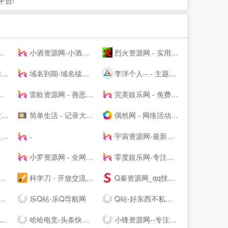
平台!
小酒资源网-小酒专业分享技术术教程
烈火资源网 - 实用并且丰富的资源大全
cn
域名到期-域名续费提醒
李洋个人-- - 主题模板制作_企业网站搭建_SEO排名优化等多元化服务的个人--网站（Talklee空间）
雷欧资源网 - 善恶资源网,辅助网,678辅助网,小刀娱乐网,破解软件分享,最全面的免费资源平台!
完美娱乐网 - 免费活动福利等分享平台
台
简单生活 - 记录大熊和小婷生活点滴的夫妻--
偶然网 - 网络活动资讯共享平台
荐
宇宙资源网-最新副业项目推荐-网络赚钱课程分享-创业商机-新媒体运营-资源整合-创业项目
-
小罗资源网 - 全网最精免费优质资源,软件,技术等分享
零度娱乐网-专注绿色软件与网络技术分享
科学刀 - 开放交流，共享精神，走进科学刀论坛
Q秦资源网_qq技术网_古圣资源网_乔合软件库_爱收集资源网_qq业务乐园_小刀娱乐网_qq资源网_流氓资源网_qq教程网-好东西不私藏我们专注分享
乐Q站-乐Q导航网
Q站-好东西不私藏 乐于分享-关注QQ最新动态,掌握QQ第一资讯,分享最具价值内容
哈哈电竞-头条快讯网，综合商业资讯报道
小锋资源网--专注于优质资源分享,每天更新大量原创技术教程,线报活动,QQ技术、QQ资源、微信资源、宅男福利、网络热门、破解软件等...