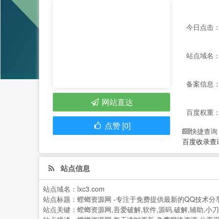
今日点击：
站点域名：l
备案信息：
网站直达
百度权重
点赞 [0]
快捷查询
百度收录查
站点信息
站点域名：
lxc3.com
站点标题：
螳螂资源网 -专注于免费提供最新的QQ技术
站点关键：
螳螂资源网,吾爱破解,软件,源码,破解,辅助,小