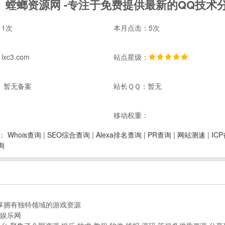
螳螂资源网 -专注于免费提供最新的QQ技术
1次
本月点击：5次
xc3.com
站点星级：
 暂无备案
站长ＱＱ：暂无
：
移动权重：
Whois查询
|
SEO综合查询
|
Alexa排名查询
|
PR查询
|
网站测速
|
IC
：
询
分享拥有独特领域的游戏资源
刀娱乐网