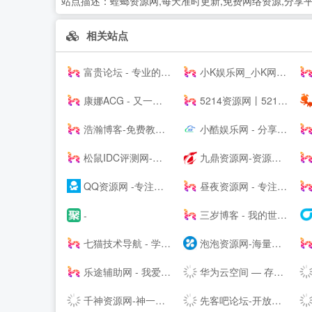
站点描述：
螳螂资源网,每天准时更新,免费网络资源,分享平台
相关站点
富贵论坛 - 专业的虚拟物品交易论坛，QQ号，YY号，手机号，邮箱，游戏帐号交易 - FGBBS.NET
小K娱乐网_小K网-QQ活动_资源分享-源码基地-网赚项目-安卓绿色软件基地
康娜ACG - 又一个二次元聚集站点
5214资源网丨5214辅助网丨5214商铺丨游戏辅助网丨辅助网
浩瀚博客-免费教程资源网
小酷娱乐网 - 分享永无止境!娱乐,技术,教程,软件网络资源网
松鼠IDC评测网-服务器_云服务器_主机_优惠_促销_测评
九鼎资源网-资源分享-源码基地-综合优质网络资源收集分享
QQ资源网 -专注分享网络优质资源
昼夜资源网 - 专注活动，软件，教程分享！总之就是网络那些事。
三岁博客 - 我的世界只有你懂
-
七猫技术导航 - 学技术,找资源,从这里开始
泡泡资源网-海量精品资源持续推送 专业可靠的网络知识服务平台
乐途辅助网 - 我爱辅助网_678辅助网-找辅助上乐途-最大游戏辅助网-热门辅助资源网
华为云空间 — 存于云间，尽享精彩
千神资源网-神一样的资源分享|游戏交流论坛
先客吧论坛-开放交流-极致分享