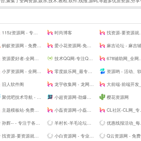
,聚集了全网资源,娱乐,技术,教程,软件,线报,源码,等超多优质资源,分享
115z资源网 - 专注网络资源快速下载
时尚博客
找资源-要资源就上找资源|专业提供,免费资源,活动资源,源码资源,励志打造全网最好最全的资源大全 -
蚂蚁资源网 - 免费游戏辅助,软件,活动,技术教程分享平台_小刀娱乐网_我爱辅助网_善恶资源网！
爱小花资源网-免费分享好资源-小花资源网-应有尽有！
麻吉论坛 - 麻吉辅助,麻吉资源,我爱资源网,麻吉娱乐网,辅助网,破解软件分享,最全面的免费资源论坛 - www.k7788.
资源爱好者-全网资源一网打尽！
技术QQ网-专注QQ及微信红包活动_QQ新闻资讯_QQ软件下载
678辅助网_全网最大免费软件,资源教程,游戏辅助资源网_单机游戏
小罗资源网 - 全网最精免费优质资源,活动线报,实用软件,技术教程等内容
零度娱乐网_最专业的资源收集分享平台_破解软件教程源码分享|易语言源码|线报乐园|最专业的技术网站|最新QQ资讯
资源哟 - 活动、软件、教程 - 综合资源聚合平
旧人软件阁
龙宇收集网 - 龙网专注分享免费龙宇网优质资源并收集网络中各种绿色软件
大前端-前端开发_主机测评推
聚优吧技术导航 - 汇聚国内优质资源技术教程网站
小超资源网-劲爆游戏辅助网_我爱辅助网_专注分享绿色软件
樱花资源网
主题模板站-免费模板,免费源码,PHP源码,网站模板,插件软件资源分享平台!
小磊资源网-小磊技术网_软件库_爱收集分享各种破解软件。
CL社区-CL网_专注于全网-挂机项目-免费项目-赚钱项目-游戏搬砖项目-活动线报-源码基地-副业-活动-软件-教程-致力于全网付费项目揭秘分享
孙辉-- - 专注于各种焊接设备、电动缸营销和焊接技术分享交流-后花园笔记
羊村长-羊毛论坛，开放交流，共享精神，让你的钱包鼓起来！ - Powered by Discuz!
优惠线报活动_每日一手福利线报活动_优惠券领取app-线报惠社区
找资源-要资源就上找资源|专业提供,免费资源,活动资源,源码资源,励志打造全网最好最全的资源大全-
小白资源网 - 专业免费分享QQ技术资源，优质教程,辅助,QQ技术,以及其他日常信息,好货不私藏!
Q云资源网 - 免费资源搜集分享平台!