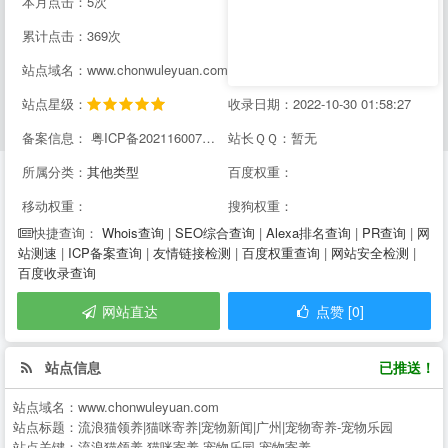
本月点击：5次
累计点击：369次
站点域名：www.chonwuleyuan.com
站点星级：
收录日期：2022-10-30 01:58:27
备案信息： 粤ICP备2021160071号-2
站长ＱＱ：暂无
所属分类：
其他类型
百度权重：
移动权重：
搜狗权重：
Whois查询
|
SEO综合查询
|
Alexa排名查询
|
PR查询
|
网
快捷查询：
站测速
|
ICP备案查询
|
友情链接检测
|
百度权重查询
|
网站安全检测
|
百度收录查询
网站直达
点赞 [0]
站点信息
已推送！
站点域名：
www.chonwuleyuan.com
站点标题：
流浪猫领养|猫咪寄养|宠物新闻|广州|宠物寄养-宠物乐园
站点关键：
流浪猫领养,猫咪寄养,宠物乐园,宠物寄养