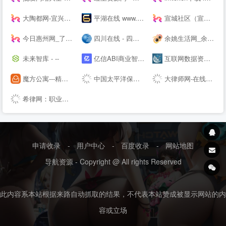
大陶都网-宜兴人的--
平湖在线 www.PH66.com | 生活_消费_信息专业媒体 | 平湖在线 平湖通
宣城社区（宣城社区论坛） - 记录这座小城的故事
今日惠州网_了解惠州 从今日惠州网开始
四川在线 - 四川第一--
余姚生活网_余姚论坛_余姚市综合--
未来智库 - --
亿信ABI商业智能软件-一站式数据分析BI软件工具
互联网数据资讯网-199IT | 发现数据的价值-199IT | 中文互联网数据研究资讯中心-199IT
魔方公寓---精品单身青年白领公寓出租|酒店式爱情公寓租房
中国太平洋保险---车险,财产保险,人寿保险,重大疾病保险,少儿保险,理财保险
大律师网-在线法律咨询平台,专业的律师咨询|法律咨询网
希律网：职业资格类试题与答案
申请收录
-
用户中心
-
百度收录
-
网站地图
导航资源 - Copyright @ All rights Reserved
此内容系本站根据来路自动抓取的结果，不代表本站赞成被显示网站的内
容或立场