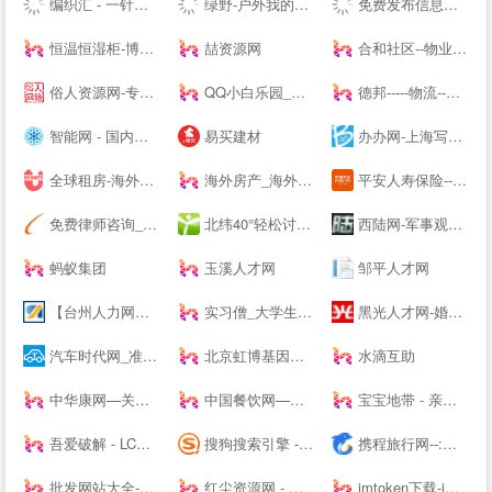
编织汇 - 一针一线织出无限可能！
绿野-户外我的生活-绿野活动
免费发布信息网站大全_信息发布网站大全_B2B网站大全 - 壹佰导航网
恒温恒湿柜-博物馆展柜-展柜恒湿机-除湿加湿一体机-投影机恒温箱
喆资源网
合和社区--物业管理服务综合信息论坛
俗人资源网-专注网站源码、网站模板、插件，技术教程、实用工具、绿色软件、活动线报！
QQ小白乐园_三岁资源网_技术导航_全网精品资源分享平台
德邦-----物流--一站式服务
智能网 - 国内专业的人工智能科技门户
易买建材
办办网-上海写字楼出租_上海办公室出租
全球租房-海外租房-留学租房-留学生公寓-U--s异乡好居
海外房产_海外买房置业_海外房产投资 - 外国买房网 | Waigf.com
平安人寿保险---人寿保险,重疾保险,意外保险,医疗保险,少儿保险,理财储蓄
免费律师咨询_问律师_律师咨询-法律快车--（Lawtime.cn）
北纬40°轻松讨论，严肃思考。
西陆网-军事观察室|军事记实|军事科技:军事--
蚂蚁集团
玉溪人才网
邹平人才网
【台州人力网】台州人才网，台州--，台州最新人才招聘信息！
实习僧_大学生实习、校招求职--站_实习_校园招聘丨萌想科技
黑光人才网-婚纱影楼招聘_儿童影楼招聘专业平台！
汽车时代网_准确汽车报价,助您正确选车、买车、用车
北京虹博基因医疗科技股份有限公司 | 虹博基因
水滴互助
中华康网—关注生活，关注健康！
中国餐饮网—餐饮食品批发采购供应链服务平台
宝宝地带 - 亲子阅读育儿交流网站社区
吾爱破解 - LCG - LSG|安卓破解|病毒分析|www.52pojie.cn
搜狗搜索引擎 - 上网从搜狗开始
携程旅行网--:酒店预订,机票预订查询,旅游度假,商旅管理
批发网站大全-生意人都在用的批发123456789
红尘资源网 - 只为资源分享而生,专注用户切身体验! -
imtoken下载-imtoken钱包下载imtoken新版App--下载-主题之家