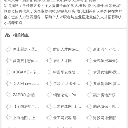
站点描述：
最佳东方专为个人提供全面的酒店,餐饮,物业,海外,高尔夫,游
轮职位招聘信息，为企业提供校园招聘,猎头,培训,测评和人事外包在内的
全方位的人力资源服务，帮助个人求职者与企业搭建最佳的人才招募和人
才培养渠道。
相关站点
网上厨房 - 菜谱食谱大全 - 学做家常菜的美食网
纺织人才网texhr.cn-纺织---纺织人才--站
新浪汽车 - 汽车生活源动力！
蛋蛋赞 | 想你所想,看你所看!
唐山人才网
天气预报30天(一个月)天气查询，天气预报未来15、20、30天 - 30天天气
XDGAME - 专注单机游戏试玩及正版推荐！
中国平安保险集团提供专业的保险、银行、投资、贷款、理财服务
伊秀女性网-我们致力于专业的女性时尚--
女人网 nrw.cc-时尚女性--
亲亲宝贝-专业的育儿网站_亲亲宝贝网
共享货源网-货源总舵，淘宝店货源，工厂货源，奢侈品货源网
ZAPRO·杂铺|发现美好，分享快乐！
铜陵论坛 - Powered by Discuz!
惠州房地产权威媒体-惠民之家房产网
【全国房地产门户|房地产网】-实播看房抢优惠-全国房天下
土木在线网_土木工程师专业技术交流资料下载
腾讯微保 - 腾讯官方保险代理平台
上海地图，上海电子地图，上海街景地图，实景地图 - 城市吧街景地图2021
云工网威客-远程工作、按需雇佣，灵活用工人才共享平台
海投网-校园招聘|校招|宣讲会|为应届毕业生提供校园招聘会最新信息