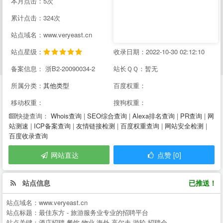
本月点击：5次
累计点击：324次
站点域名：www.veryeast.cn
站点星级：
收录日期：2022-10-30 02:12:10
备案信息： 浙B2-20090034-2
站长ＱＱ：暂无
所属分类：
其他类型
百度权重：
移动权重：
搜狗权重：
Whois查询
|
SEO综合查询
|
Alexa排名查询
|
PR查询
|
网
快捷查询：
站测速
|
ICP备案查询
|
友情链接检测
|
百度权重查询
|
网站安全检测
|
百度收录查询
网站直达
点赞 [0]
站点信息
已推送！
站点域名：
www.veryeast.cn
站点标题：
最佳东方 - 旅游服务业专业的招聘平台
站点关键：
酒店招聘,餐饮,物业,海外,高尔夫,游轮,招聘会