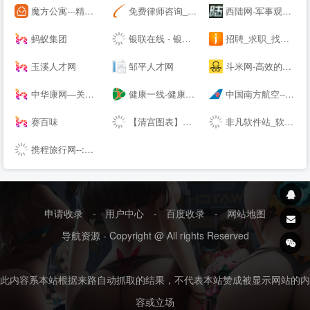
魔方公寓---精品单身青年白领公寓出租|酒店式爱情公寓租房
免费律师咨询_问律师_律师咨询-法律快车--（Lawtime.cn）
西陆网-军事观察室|军事记实|军事科技:军事--
蚂蚁集团
银联在线 - 银联网上手机充值缴费,网上信用卡还款 安全,快捷,高效!
招聘_求职_找工作 - 首选卓博人才网
玉溪人才网
邹平人才网
斗米网-高效的全职、兼职招聘服务平台
中华康网—关注生活，关注健康！
健康一线-健康一线视频网-健康视频网
中国南方航空---机票查询,机票预定,航班查询
赛百味
【清宫图表】生男生女清宫图表|2022生男生女预测表-生育帮 - 生男生女帮
非凡软件站_软件下载_下载首页
携程旅行网--:酒店预订,机票预订查询,旅游度假,商旅管理
申请收录
-
用户中心
-
百度收录
-
网站地图
导航资源 - Copyright @ All rights Reserved
此内容系本站根据来路自动抓取的结果，不代表本站赞成被显示网站的内
容或立场