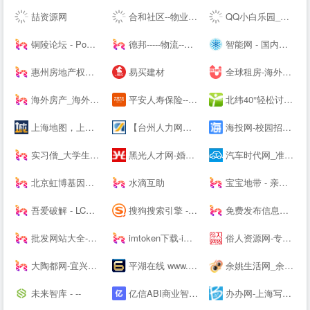
喆资源网
合和社区--物业管理服务综合信息论坛
QQ小白乐园_三岁资源网_技术导航_全网精品资源分享平台
铜陵论坛 - Powered by Discuz!
德邦-----物流--一站式服务
智能网 - 国内专业的人工智能科技门户
惠州房地产权威媒体-惠民之家房产网
易买建材
全球租房-海外租房-留学租房-留学生公寓-U--s异乡好居
海外房产_海外买房置业_海外房产投资 - 外国买房网 | Waigf.com
平安人寿保险---人寿保险,重疾保险,意外保险,医疗保险,少儿保险,理财储蓄
北纬40°轻松讨论，严肃思考。
上海地图，上海电子地图，上海街景地图，实景地图 - 城市吧街景地图2021
【台州人力网】台州人才网，台州--，台州最新人才招聘信息！
海投网-校园招聘|校招|宣讲会|为应届毕业生提供校园招聘会最新信息
实习僧_大学生实习、校招求职--站_实习_校园招聘丨萌想科技
黑光人才网-婚纱影楼招聘_儿童影楼招聘专业平台！
汽车时代网_准确汽车报价,助您正确选车、买车、用车
北京虹博基因医疗科技股份有限公司 | 虹博基因
水滴互助
宝宝地带 - 亲子阅读育儿交流网站社区
吾爱破解 - LCG - LSG|安卓破解|病毒分析|www.52pojie.cn
搜狗搜索引擎 - 上网从搜狗开始
免费发布信息网站大全_信息发布网站大全_B2B网站大全 - 壹佰导航网
批发网站大全-生意人都在用的批发123456789
imtoken下载-imtoken钱包下载imtoken新版App--下载-主题之家
俗人资源网-专注网站源码、网站模板、插件，技术教程、实用工具、绿色软件、活动线报！
大陶都网-宜兴人的--
平湖在线 www.PH66.com | 生活_消费_信息专业媒体 | 平湖在线 平湖通
余姚生活网_余姚论坛_余姚市综合--
未来智库 - --
亿信ABI商业智能软件-一站式数据分析BI软件工具
办办网-上海写字楼出租_上海办公室出租