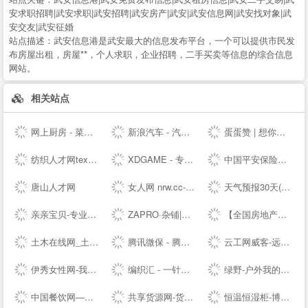
安求职招聘|武安求职|武安招聘|武安房产|武安|武安信息网|武安找对象|武
安交友|武安征婚
站点描述：
武安信息港是武安最大的信息发布平台，一个可以提供市民发
布房屋出租，房屋**，个人求职，企业招聘，二手买卖等信息的综合信息
网站。
相关站点
网上厨房 - 菜谱食谱大全 - 学做家常菜的美食网
新浪汽车 - 汽车生活源动力！
蛋蛋赞 | 想你所想,看你所看!
纺织人才网texhr.cn-纺织---纺织人才--站
XDGAME - 专注单机游戏试玩及正版推荐！
中国平安保险集团提供专业的保险、银行、投资、贷款、理财服务
唐山人才网
女人网 nrw.cc-时尚女性--
天气预报30天(一个月)天气查询，天气预报未来15、20、30天 - 30天天气
亲亲宝贝-专业的育儿网站_亲亲宝贝网
ZAPRO·杂铺|发现美好，分享快乐！
【全国房地产门户|房地产网】-实播看房抢优惠-全国房天下
土木在线网_土木工程师专业技术交流资料下载
腾讯微保 - 腾讯官方保险代理平台
云工网威客-远程工作、按需雇佣，灵活用工人才共享平台
伊秀女性网-我们致力于专业的女性时尚--
编织汇 - 一针一线织出无限可能！
绿野-户外我的生活-绿野活动
中国餐饮网—餐饮食品批发采购供应链服务平台
共享货源网-货源总舵，淘宝店货源，工厂货源，奢侈品货源网
恒温恒湿柜-博物馆展柜-展柜恒湿机-除湿加湿一体机-投影机恒温箱