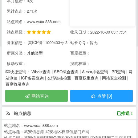
本月点击：9次
累计点击：271次
站点域名：www.wuan888.com
站点星级：
收录日期：2022-10-30 03:17:34
备案信息： 冀ICP备11000403号-3
站长ＱＱ：暂无
所属分类：
其他类型
百度权重：
移动权重：
搜狗权重：
Whois查询
|
SEO综合查询
|
Alexa排名查询
|
PR查询
|
网
快捷查询：
站测速
|
ICP备案查询
|
友情链接检测
|
百度权重查询
|
网站安全检测
|
百度收录查询
网站直达
点赞 [0]
站点信息
已推送！
站点域名：
www.wuan888.com
站点标题：
武安信息港-武安地区权威信息门户网
站点关键：
武安信息港|武安免费发布信息|武安租房信息|武安二手交易|武