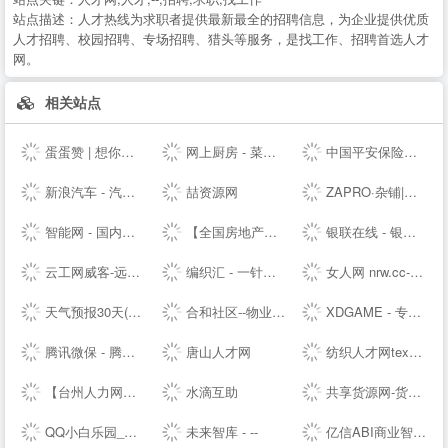
站点描述：
人才热线为求职者提供最新最全的招聘信息，为企业提供优质
人才招聘、校园招聘、专场招聘、猎头等服务，是找工作、招聘首选人才
网。
相关站点
蛋蛋赞 | 想你所想,看你所看!
网上厨房 - 菜谱食谱大全 - 学做家常菜的美食网
中国平安保险集团提供专业的保险、银行、投资、贷款、理财服务
新浪汽车 - 汽车生活源动力！
喆资源网
ZAPRO·杂铺|发现美好，分享快乐！
智能网 - 国内专业的人工智能科技门户
【全国房地产门户|房地产网】-实播看房抢优惠-全国房天下
银联在线 - 银联网上手机充值缴费,网上信用卡还款 安全,快捷,高效!
云工网威客-远程工作、按需雇佣，灵活用工人才共享平台
编织汇 - 一针一线织出无限可能！
女人网 nrw.cc-时尚女性--
天气预报30天(一个月)天气查询，天气预报未来15、20、30天 - 30天天气
合和社区--物业管理服务综合信息论坛
XDGAME - 专注单机游戏试玩及正版推荐！
腾讯微保 - 腾讯官方保险代理平台
唐山人才网
纺织人才网texhr.cn-纺织---纺织人才--站
【台州人力网】台州人才网，台州--，台州最新人才招聘信息！
水滴互助
共享货源网-货源总舵，淘宝店货源，工厂货源，奢侈品货源网
QQ小白乐园_三岁资源网_技术导航_全网精品资源分享平台
未来智库 - --
亿信ABI商业智能软件-一站式数据分析BI软件工具