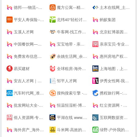
德邦-----物流--一站式服务
魔方公寓---精品单身青年白领公寓出租|酒店式爱情公寓租房
土木在线网_土木工程师专业技术交流资料下载
平安人寿保险---人寿保险,重疾保险,意外保险,医疗保险,少儿保险,理财储蓄
北纬40°轻松讨论，严肃思考。
蚂蚁集团
玉溪人才网
牛客网-找工作神器|笔试题库|面试经验|实习招聘内推，求职就业一站解决_牛客网
北京虹博基因医疗科技股份有限公司 | 虹博基因
中国餐饮网—餐饮食品批发采购供应链服务平台
宝宝地带 - 亲子阅读育儿交流网站社区
亲亲宝贝-专业的育儿网站_亲亲宝贝网
免费发布信息网站大全_信息发布网站大全_B2B网站大全 - 壹佰导航网
余姚生活网_余姚论坛_余姚市综合--
惠州房地产权威媒体-惠民之家房产网
易买建材
全球租房-海外租房-留学租房-留学生公寓-U--s异乡好居
上海地图，上海电子地图，上海街景地图，实景地图 - 城市吧街景地图2021
安吉人才网｜安吉人才市场｜安吉--｜安吉人力资源网
邹平人才网
伊秀女性网-我们致力于专业的女性时尚--
汽车时代网_准确汽车报价,助您正确选车、买车、用车
搜狗搜索引擎 - 上网从搜狗开始
携程旅行网--:酒店预订,机票预订查询,旅游度假,商旅管理
批发网站大全-生意人都在用的批发123456789
恒温恒湿柜-博物馆展柜-展柜恒湿机-除湿加湿一体机-投影机恒温箱
红尘资源网 - 只为资源分享而生,专注用户切身体验! -
俗人资源网-专注网站源码、网站模板、插件，技术教程、实用工具、绿色软件、活动线报！
平湖在线 www.PH66.com | 生活_消费_信息专业媒体 | 平湖在线 平湖通
互联网数据资讯网-199IT | 发现数据的价值-199IT | 中文互联网数据研究资讯中心-199IT
海外房产_海外买房置业_海外房产投资 - 外国买房网 | Waigf.com
斗米网-高效的全职、兼职招聘服务平台
绿野-户外我的生活-绿野活动