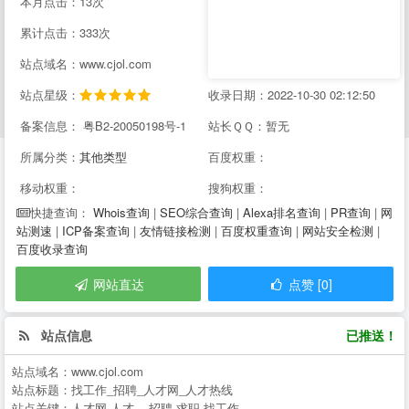
本月点击：13次
累计点击：333次
站点域名：www.cjol.com
站点星级：
收录日期：2022-10-30 02:12:50
备案信息： 粤B2-20050198号-1
站长ＱＱ：暂无
所属分类：
其他类型
百度权重：
移动权重：
搜狗权重：
Whois查询
|
SEO综合查询
|
Alexa排名查询
|
PR查询
|
网
快捷查询：
站测速
|
ICP备案查询
|
友情链接检测
|
百度权重查询
|
网站安全检测
|
百度收录查询
网站直达
点赞 [0]
站点信息
已推送！
站点域名：
www.cjol.com
站点标题：
找工作_招聘_人才网_人才热线
站点关键：
人才网,人才,--,招聘,求职,找工作