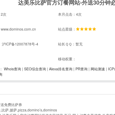
达美乐比萨官方订餐网站-外送30分钟
2次
本月点击：4次
w.dominos.com.cn
站点星级：
沪ICP备12007878号-4
站长ＱＱ：暂无
：
移动权重：
Whois查询
|
SEO综合查询
|
Alexa排名查询
|
PR查询
|
网站测速
|
IC
：
询
时送免费比萨券
,pizza,domino’s,dominos