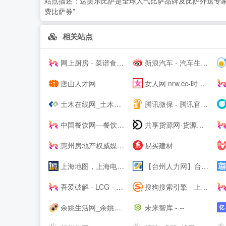
站点描述：
达美乐比萨是全球人气比萨品牌及比萨外送专家.
费比萨券”
相关站点
网上厨房 - 菜谱食谱大全 - 学做家常菜的美食网
新浪汽车 - 汽车生活源动力！
唐山人才网
女人网 nrw.cc-时尚女性--
土木在线网_土木工程师专业技术交流资料下载
腾讯微保 - 腾讯官方保险代理平台
中国餐饮网—餐饮食品批发采购供应链服务平台
共享货源网-货源总舵，淘宝店货源，工厂货源，奢侈品货源网
惠州房地产权威媒体-惠民之家房产网
易买建材
上海地图，上海电子地图，上海街景地图，实景地图 - 城市吧街景地图2021
【台州人力网】台州人才网，台州--，台州最新人才招聘信息！
吾爱破解 - LCG - LSG|安卓破解|病毒分析|www.52pojie.cn
搜狗搜索引擎 - 上网从搜狗开始
余姚生活网_余姚论坛_余姚市综合--
未来智库 - --