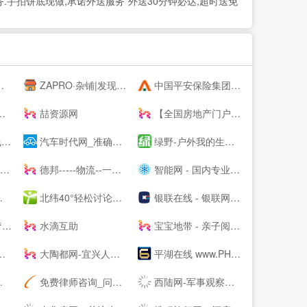
手拍饼底现做,承诺外送服务”外送30分钟必达,超时送免
ZAPRO·杂铺|发现美好，分享快乐！
中国平安保险集团提供专业的保险、银行、投资、贷款、理财服务
喆资源网
【全国房地产门户|房地产网】-实播看房抢优惠-全国房天下
！
汽车时代网_准确汽车报价,助您正确选车、买车、用车
绿野-户外我的生活-绿野活动
!
德邦-----物流--一站式服务
智能网 - 国内专业的人工智能科技门户
北纬40°轻松讨论，严肃思考。
银联在线 - 银联网上手机充值缴费,网上信用卡还款 安全,快捷,高效!
因
水滴互助
宝宝地带 - 亲子阅读育儿交流网站社区
大陶都网-宜兴人的--
平湖在线 www.PH66.com | 生活_消费_信息专业媒体 | 平湖在线 平湖通
免费律师咨询_问律师_律师咨询-法律快车--（Lawtime.cn）
西陆网-军事观察室|军事记实|军事科技:军事--