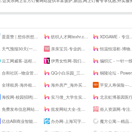
达美乐网上官方订餐网站提供丰富披萨,新品,网上订餐专享优惠,外卖服务.
蛋蛋赞 | 想你所想,看你所看!
纺织人才网texhr.cn-纺织---纺织人才--站
XDGAME - 专注单机游戏试玩及正版推荐！
天气预报30天(一个月)天气查询，天气预报未来15、20、30天 - 30天天气
亲亲宝贝-专业的育儿网站_亲亲宝贝网
恒温恒湿柜-博物馆展柜-展柜恒湿机-除湿加湿一体机-投影机恒温箱
云工网威客-远程工作、按需雇佣，灵活用工人才共享平台
伊秀女性网-我们致力于专业的女性时尚--
编织汇 - 一针一线织出无限可能
合和社区--物业管理服务综合信息论坛
QQ小白乐园_三岁资源网_技术导航_全网精品资源分享平台
铜陵论坛 - Powered by Discuz
全球租房-海外租房-留学租房-留学生公寓-U--s异乡好居
海外房产_海外买房置业_海外房产投资 - 外国买房网 | Waigf.com
平安人寿保险---人寿保险,重疾保险,意外保险,医疗保险,少儿保险,理财储蓄
海投网-校园招聘|校招|宣讲会|为应届毕业生提供校园招聘会最新信息
实习僧_大学生实习、校招求职--站_实习_校园招聘丨萌想科技
北京虹博基因医疗科技股份有限公司 | 虹博基
免费发布信息网站大全_信息发布网站大全_B2B网站大全 - 壹佰导航网
批发网站大全-生意人都在用的批发123456789
俗人资源网-专注网站源码、网站模板、插件，技术教程、实用工具、绿色软件、活动线报！
亿信ABI商业智能软件-一站式数据分析BI软件工具
办办网-上海写字楼出租_上海办公室出租
魔方公寓---精品单身青年白领公寓出租|酒店式爱情公寓租房