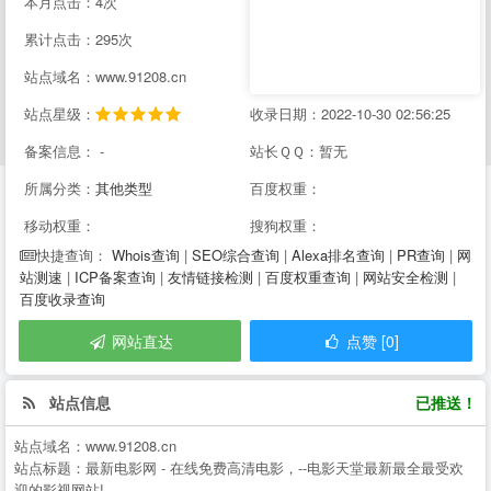
本月点击：4次
累计点击：295次
站点域名：www.91208.cn
站点星级：
收录日期：2022-10-30 02:56:25
备案信息： -
站长ＱＱ：暂无
所属分类：
其他类型
百度权重：
移动权重：
搜狗权重：
Whois查询
|
SEO综合查询
|
Alexa排名查询
|
PR查询
|
网
快捷查询：
站测速
|
ICP备案查询
|
友情链接检测
|
百度权重查询
|
网站安全检测
|
百度收录查询
网站直达
点赞 [0]
站点信息
已推送！
站点域名：
www.91208.cn
站点标题：
最新电影网 - 在线免费高清电影，--电影天堂最新最全最受欢
迎的影视网站!