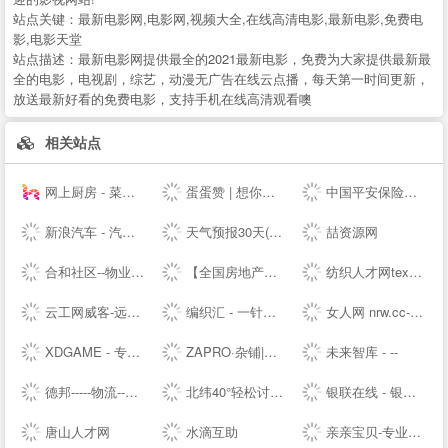
站点关键：
最新电影网,电影网,视频大全,在线高清电影,最新电影,免费电
影,电影天堂
站点描述：
最新电影网提供最全的2021最新电影，免费为大家提供最新最
全的电影，电视剧，综艺，动漫无广告在线云点播，每天第一时间更新，
放送最新好看的免费电影，支持手机在线高清观看噢
相关站点
网上厨房 - 菜谱食谱大全 - 学做家常菜的美食网
蛋蛋赞 | 想你所想,看你所看!
中国平安保险集团提供专业的保险、银行、投资、贷款、理财服务
新浪汽车 - 汽车生活源动力！
天气预报30天(一个月)天气查询，天气预报未来15、20、30天 - 30天天气
喆资源网
合和社区--物业管理服务综合信息论坛
【全国房地产门户|房地产网】-实播看房抢优惠-全国房天下
纺织人才网texhr.cn-纺织---纺织人才--站
云工网威客-远程工作、按需雇佣，灵活用工人才共享平台
编织汇 - 一针一线织出无限可能！
女人网 nrw.cc-时尚女性--
XDGAME - 专注单机游戏试玩及正版推荐！
ZAPRO·杂铺|发现美好，分享快乐！
未来智库 - --
德邦-----物流--一站式服务
北纬40°轻松讨论，严肃思考。
银联在线 - 银联网上手机充值缴费,网上信用卡还款 安全,快捷,高效!
唐山人才网
水滴互助
亲亲宝贝-专业的育儿网站_亲亲宝贝网