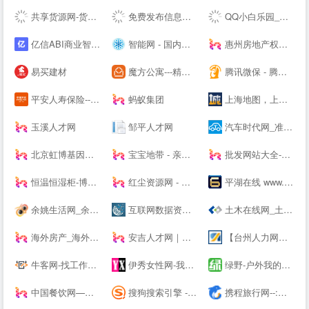
共享货源网-货源总舵，淘宝店货源，工厂货源，奢侈品货源网
免费发布信息网站大全_信息发布网站大全_B2B网站大全 - 壹佰导航网
QQ小白乐园_三岁资源网_技术导航_全网精品资源分享平台
亿信ABI商业智能软件-一站式数据分析BI软件工具
智能网 - 国内专业的人工智能科技门户
惠州房地产权威媒体-惠民之家房产网
易买建材
魔方公寓---精品单身青年白领公寓出租|酒店式爱情公寓租房
腾讯微保 - 腾讯官方保险代理平台
平安人寿保险---人寿保险,重疾保险,意外保险,医疗保险,少儿保险,理财储蓄
蚂蚁集团
上海地图，上海电子地图，上海街景地图，实景地图 - 城市吧街景地图2021
玉溪人才网
邹平人才网
汽车时代网_准确汽车报价,助您正确选车、买车、用车
北京虹博基因医疗科技股份有限公司 | 虹博基因
宝宝地带 - 亲子阅读育儿交流网站社区
批发网站大全-生意人都在用的批发123456789
恒温恒湿柜-博物馆展柜-展柜恒湿机-除湿加湿一体机-投影机恒温箱
红尘资源网 - 只为资源分享而生,专注用户切身体验! -
平湖在线 www.PH66.com | 生活_消费_信息专业媒体 | 平湖在线 平湖通
余姚生活网_余姚论坛_余姚市综合--
互联网数据资讯网-199IT | 发现数据的价值-199IT | 中文互联网数据研究资讯中心-199IT
土木在线网_土木工程师专业技术交流资料下载
海外房产_海外买房置业_海外房产投资 - 外国买房网 | Waigf.com
安吉人才网｜安吉人才市场｜安吉--｜安吉人力资源网
【台州人力网】台州人才网，台州--，台州最新人才招聘信息！
牛客网-找工作神器|笔试题库|面试经验|实习招聘内推，求职就业一站解决_牛客网
伊秀女性网-我们致力于专业的女性时尚--
绿野-户外我的生活-绿野活动
中国餐饮网—餐饮食品批发采购供应链服务平台
搜狗搜索引擎 - 上网从搜狗开始
携程旅行网--:酒店预订,机票预订查询,旅游度假,商旅管理