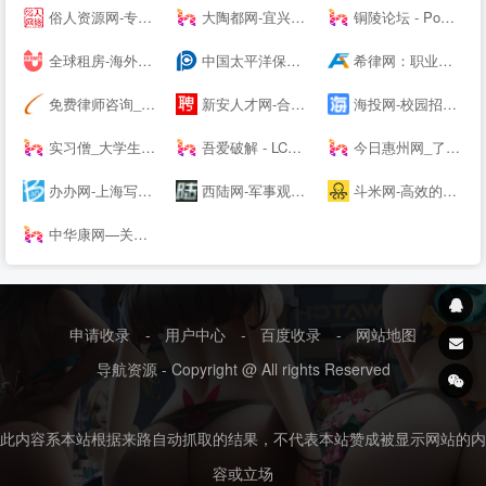
俗人资源网-专注网站源码、网站模板、插件，技术教程、实用工具、绿色软件、活动线报！
大陶都网-宜兴人的--
铜陵论坛 - Powered by Discuz!
全球租房-海外租房-留学租房-留学生公寓-U--s异乡好居
中国太平洋保险---车险,财产保险,人寿保险,重大疾病保险,少儿保险,理财保险
希律网：职业资格类试题与答案
免费律师咨询_问律师_律师咨询-法律快车--（Lawtime.cn）
新安人才网-合肥人才网-合肥---安徽---合肥招聘会信息
海投网-校园招聘|校招|宣讲会|为应届毕业生提供校园招聘会最新信息
实习僧_大学生实习、校招求职--站_实习_校园招聘丨萌想科技
吾爱破解 - LCG - LSG|安卓破解|病毒分析|www.52pojie.cn
今日惠州网_了解惠州 从今日惠州网开始
办办网-上海写字楼出租_上海办公室出租
西陆网-军事观察室|军事记实|军事科技:军事--
斗米网-高效的全职、兼职招聘服务平台
中华康网—关注生活，关注健康！
申请收录
-
用户中心
-
百度收录
-
网站地图
导航资源 - Copyright @ All rights Reserved
此内容系本站根据来路自动抓取的结果，不代表本站赞成被显示网站的内
容或立场