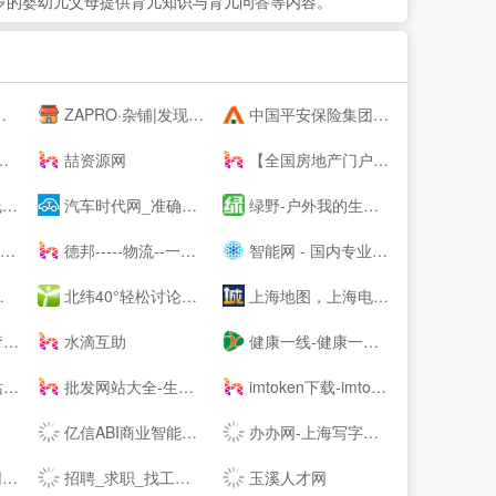
6岁的婴幼儿父母提供育儿知识与育儿问答等内容。
ZAPRO·杂铺|发现美好，分享快乐！
中国平安保险集团提供专业的保险、银行、投资、贷款、理财服务
喆资源网
【全国房地产门户|房地产网】-实播看房抢优惠-全国房天下
！
汽车时代网_准确汽车报价,助您正确选车、买车、用车
绿野-户外我的生活-绿野活动
!
德邦-----物流--一站式服务
智能网 - 国内专业的人工智能科技门户
北纬40°轻松讨论，严肃思考。
上海地图，上海电子地图，上海街景地图，实景地图 - 城市吧街景地图2021
因
水滴互助
健康一线-健康一线视频网-健康视频网
航网
批发网站大全-生意人都在用的批发123456789
imtoken下载-imtoken钱包下载imtoken新版App--下载-主题之家
亿信ABI商业智能软件-一站式数据分析BI软件工具
办办网-上海写字楼出租_上海办公室出租
!
招聘_求职_找工作 - 首选卓博人才网
玉溪人才网