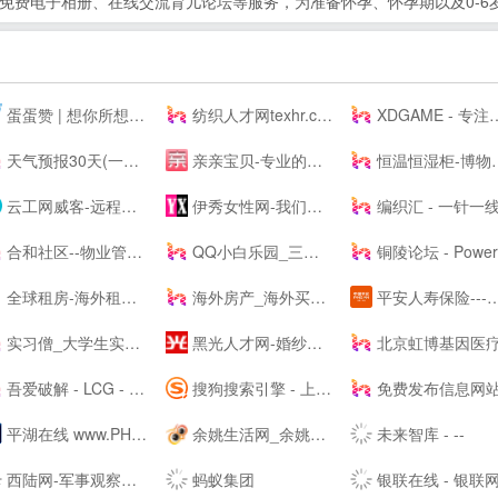
空间免费电子相册、在线交流育儿论坛等服务，为准备怀孕、怀孕期以及0-
蛋蛋赞 | 想你所想,看你所看!
纺织人才网texhr.cn-纺织---纺织人才--站
XDGAME - 专注单机游戏试玩及正版推荐！
天气预报30天(一个月)天气查询，天气预报未来15、20、30天 - 30天天气
亲亲宝贝-专业的育儿网站_亲亲宝贝网
恒温恒湿柜-博物馆展柜-展柜恒湿机-除湿加湿一体机-投影机恒温箱
云工网威客-远程工作、按需雇佣，灵活用工人才共享平台
伊秀女性网-我们致力于专业的女性时尚--
编织汇 - 一针一线织出无限可能
合和社区--物业管理服务综合信息论坛
QQ小白乐园_三岁资源网_技术导航_全网精品资源分享平台
铜陵论坛 - Powered by Discuz
全球租房-海外租房-留学租房-留学生公寓-U--s异乡好居
海外房产_海外买房置业_海外房产投资 - 外国买房网 | Waigf.com
平安人寿保险---人寿保险,重疾保险,意外保险,医疗保险,少儿保险,理财储蓄
实习僧_大学生实习、校招求职--站_实习_校园招聘丨萌想科技
黑光人才网-婚纱影楼招聘_儿童影楼招聘专业平台！
北京虹博基因医疗科技股份有限公司 | 虹博基
吾爱破解 - LCG - LSG|安卓破解|病毒分析|www.52pojie.cn
搜狗搜索引擎 - 上网从搜狗开始
免费发布信息网站大全_信息发布网站大全_B2B网站大全 - 壹佰导
平湖在线 www.PH66.com | 生活_消费_信息专业媒体 | 平湖在线 平湖通
余姚生活网_余姚论坛_余姚市综合--
未来智库 - --
西陆网-军事观察室|军事记实|军事科技:军事--
蚂蚁集团
银联在线 - 银联网上手机充值缴费,网上信用卡还款 安全,快捷,高效