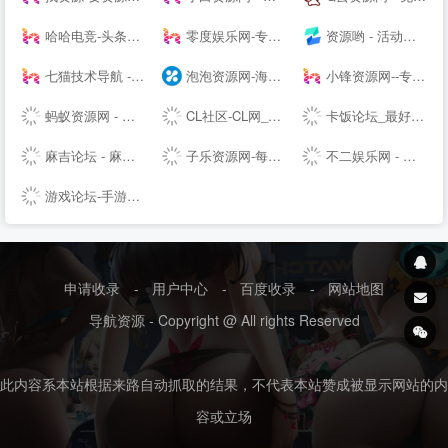
哈哈电竞-头条快讯网，综合商业资讯报道
零度娱乐网-专注绿色软件与网络技术分享
资源哟 - 活动、软件、教程 - 综合资源聚合平台
七猫技术导航 - 学技术,找资源,从这里开始
泡泡资源网-海量精品资源持续推送 专业可靠的网络知识服务平台
小锋资源网--专注于优质资源分享,每天更新大量原创技术教程,线报活动,QQ技术、QQ资源、微信资源、宅男福利、网络热门、破解软件等...
蚂蚁资源网 - 免费游戏辅助,软件,活动,技术教程分享平台_小刀娱乐网_我爱辅助网_善恶资源网！
CL社区-CL网_专注于全网-挂机项目-免费项目-赚钱项目-游戏搬砖项目-活动线报-源码基地-副业-活动-软件-教程-致力于全网付费项目揭秘分享
卡饭论坛_最好的软件论坛_讨论 - 互助分享 - 大气谦和!
麻吉论坛 - 麻吉辅助,麻吉资源,我爱资源网,麻吉娱乐网,辅助网,破解软件分享,最全面的免费资源论坛 - www.k7788.cn
子乐资源网-每日资源分享,活动线报,技术教程,网站源码,汇聚全网最新最热的资源网!
不二娱乐网 - 专注活动，软件，教程分享！总之就是网络那些事。
游戏论坛-手游论坛-游戏社区-游戏玩家交流上游戏论坛
申请收录
-
用户中心
-
百度收录
-
网站地图
导航资源 - Copyright @ All rights Reserved
此内容系本站根据来路自动抓取的结果，不代表本站赞成被显示网站的内
容或立场