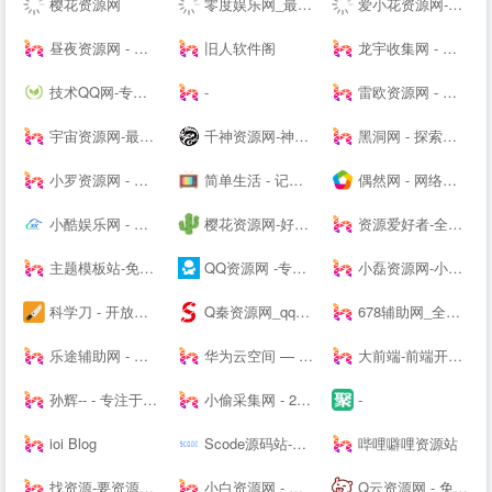
樱花资源网
零度娱乐网_最专业的资源收集分享平台_破解软件教程源码分享|易语言源码|线报乐园|最专业的技术网站|最新QQ资讯
爱小花资源网-免费分享好资源-小花资源网-应有尽有！
昼夜资源网 - 专注活动，软件，教程分享！总之就是网络那些事。
旧人软件阁
龙宇收集网 - 龙网专注分享免费龙宇网优质资源并收集网络中各种绿色软件
技术QQ网-专注QQ及微信红包活动_QQ新闻资讯_QQ软件下载
-
雷欧资源网 - 善恶资源网,辅助网,678辅助网,小刀娱乐网,破解软件分享,最全面的免费资源平台!
宇宙资源网-最新副业项目推荐-网络赚钱课程分享-创业商机-新媒体运营-资源整合-创业项目
千神资源网-神一样的资源分享|游戏交流论坛
黑洞网 - 探索实时资讯以及技术资源的站长之家，属于你的IT天空☁️
小罗资源网 - 全网最精免费优质资源,软件,技术等分享
简单生活 - 记录大熊和小婷生活点滴的夫妻--
偶然网 - 网络活动资讯共享平台
小酷娱乐网 - 分享永无止境!娱乐,技术,教程,软件网络资源网
樱花资源网-好资源不私藏!大家一起分享!
资源爱好者-全网资源一网打尽！
主题模板站-免费模板,免费源码,PHP源码,网站模板,插件软件资源分享平台!
QQ资源网 -专注分享网络优质资源
小磊资源网-小磊技术网_软件库_爱收集分享各种破解软件。
科学刀 - 开放交流，共享精神，走进科学刀论坛
Q秦资源网_qq技术网_古圣资源网_乔合软件库_爱收集资源网_qq业务乐园_小刀娱乐网_qq资源网_流氓资源网_qq教程网-好东西不私藏我们专注分享
678辅助网_全网最大免费软件,资源教程,游戏辅助资源网_单机游戏
乐途辅助网 - 我爱辅助网_678辅助网-找辅助上乐途-最大游戏辅助网-热门辅助资源网
华为云空间 — 存于云间，尽享精彩
大前端-前端开发_主机测评推荐
孙辉-- - 专注于各种焊接设备、电动缸营销和焊接技术分享交流-后花园笔记
小偷采集网 - 24H实时更新全网资源专注网络资源快速收集和查询
-
ioi Blog
Scode源码站-网站源码|站长资讯|站长源码|站长工具|游戏源码|SEO教程|建站教程|SCODE1.COM
哔哩噼哩资源站
找资源-要资源就上找资源|专业提供,免费资源,活动资源,源码资源,励志打造全网最好最全的资源大全-
小白资源网 - 专业免费分享QQ技术资源，优质教程,辅助,QQ技术,以及其他日常信息,好货不私藏!
Q云资源网 - 免费资源搜集分享平台!