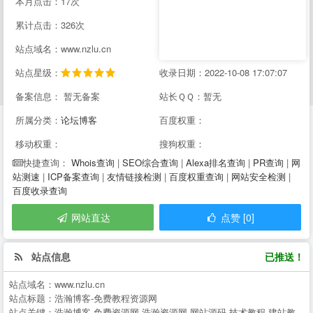
本月点击：17次
累计点击：326次
站点域名：www.nzlu.cn
站点星级：
收录日期：2022-10-08 17:07:07
备案信息： 暂无备案
站长ＱＱ：暂无
所属分类：
论坛博客
百度权重：
移动权重：
搜狗权重：
Whois查询
|
SEO综合查询
|
Alexa排名查询
|
PR查询
|
网
快捷查询：
站测速
|
ICP备案查询
|
友情链接检测
|
百度权重查询
|
网站安全检测
|
百度收录查询
网站直达
点赞 [0]
站点信息
已推送！
站点域名：
www.nzlu.cn
站点标题：
浩瀚博客-免费教程资源网
站点关键：
浩瀚博客,免费资源网,浩瀚资源网,网站源码,技术教程,建站教