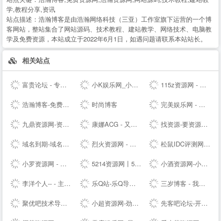
学,教程分享,资讯
站点描述：
浩瀚博客是由浩瀚网络科技（三亚）工作室旗下运营的一个博
客网站，整站集合了网站源码、技术教程、建站教学、网络技术、电脑教
学及免费资源，本站成立于2022年6月1日，如遇问题请联系本站站长。
相关站点
富贵论坛 - 专业的虚拟物品交易论坛，QQ号，YY号，手机号，邮箱，游戏帐号交易 - FGBBS.NET
小K娱乐网_小K网-QQ活动_资源分享-源码基地-网赚项目-安卓绿色软件基地
115z资源网 - 专注网络资源快速下载
浩瀚博客-免费教程资源网
时尚博客
完美娱乐网 - 免费活动福利等分享平台
九鼎资源网-资源分享-源码基地-综合优质网络资源收集分享
康娜ACG - 又一个二次元聚集站点
找资源-要资源就上找资源|专业提供,免费资源,活动资源,源码资源,励志打造全网最好最全的资源大全 -
域名到期-域名续费提醒
烈火资源网 - 实用并且丰富的资源大全
松鼠IDC评测网-服务器_云服务器_主机_优惠_促销_测评
小罗资源网 - 全网最精免费优质资源,活动线报,实用软件,技术教程等内容
5214资源网丨5214辅助网丨5214商铺丨游戏辅助网丨辅助网
小酒资源网-小酒专业分享技术术教程
李洋个人-- - 主题模板制作_企业网站搭建_SEO排名优化等多元化服务的个人--网站（Talklee空间）
乐Q站-乐Q导航网
三岁博客 - 我的世界只有你懂
聚优吧技术导航 - 汇聚国内优质资源技术教程网站
小超资源网-劲爆游戏辅助网_我爱辅助网_专注分享绿色软件
先客吧论坛-开放交流-极致分享