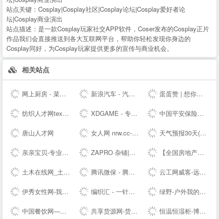
站点关键：
Cosplay|Cosplay社区|Cosplay论坛|Cosplay爱好者论
坛|Cosplay商业演出
站点描述：
是一款Cosplay玩家社交APP软件，Coser发布的Cosplay正片
作品我们会直接推送到各大互联网平台，帮助你轻松发现你身边的
Cosplay同好，为Cosplay玩家提供更多的宣传与商业机会。
相关站点
网上厨房 - 菜谱食谱大全 - 学做家常菜的美食网
新浪汽车 - 汽车生活源动力！
蛋蛋赞 | 想你所想,看你所看!
纺织人才网texhr.cn-纺织---纺织人才--站
XDGAME - 专注单机游戏试玩及正版推荐！
中国平安保险集团提供专业的保险、银行、投资、贷款、理财服务
唐山人才网
女人网 nrw.cc-时尚女性--
天气预报30天(一个月)天气查询，天气预报未来15、20、30天 - 30天天气
亲亲宝贝-专业的育儿网站_亲亲宝贝网
ZAPRO·杂铺|发现美好，分享快乐！
【全国房地产门户|房地产网】-实播看房抢优惠-全国房天下
土木在线网_土木工程师专业技术交流资料下载
腾讯微保 - 腾讯官方保险代理平台
云工网威客-远程工作、按需雇佣，灵活用工人才共享平台
伊秀女性网-我们致力于专业的女性时尚--
编织汇 - 一针一线织出无限可能！
绿野-户外我的生活-绿野活动
中国餐饮网—餐饮食品批发采购供应链服务平台
共享货源网-货源总舵，淘宝店货源，工厂货源，奢侈品货源网
恒温恒湿柜-博物馆展柜-展柜恒湿机-除湿加湿一体机-投影机恒温箱