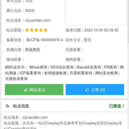
本月点击：10次
累计点击：302次
站点域名：ciyuandao.com
站点星级：
收录日期：2022-10-30 02:58:43
备案信息： 蜀ICP备19039605号-4
站长ＱＱ：暂无
所属分类：
其他类型
百度权重：
移动权重：
搜狗权重：
Whois查询
|
SEO综合查询
|
Alexa排名查询
|
PR查询
|
网
快捷查询：
站测速
|
ICP备案查询
|
友情链接检测
|
百度权重查询
|
网站安全检测
|
百度收录查询
网站直达
点赞 [0]
站点信息
已推送！
站点域名：
ciyuandao.com
站点标题：
次元岛-一站式Cosplay作品发布平台|Cosplay社区|Cosplay论
坛|Cosplay商业演出