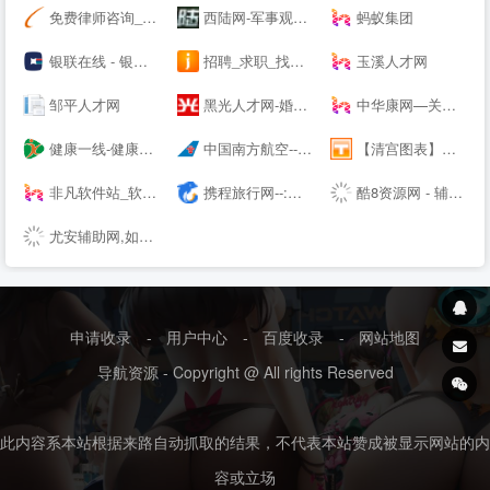
免费律师咨询_问律师_律师咨询-法律快车--（Lawtime.cn）
西陆网-军事观察室|军事记实|军事科技:军事--
蚂蚁集团
银联在线 - 银联网上手机充值缴费,网上信用卡还款 安全,快捷,高效!
招聘_求职_找工作 - 首选卓博人才网
玉溪人才网
邹平人才网
黑光人才网-婚纱影楼招聘_儿童影楼招聘专业平台！
中华康网—关注生活，关注健康！
健康一线-健康一线视频网-健康视频网
中国南方航空---机票查询,机票预定,航班查询
【清宫图表】生男生女清宫图表|2022生男生女预测表-生育帮 - 生男生女帮
非凡软件站_软件下载_下载首页
携程旅行网--:酒店预订,机票预订查询,旅游度假,商旅管理
酷8资源网 - 辅助网,善恶资源网,游戏助手,小刀娱乐网,破解软件分享,最全面的免费资源平台!
尤安辅助网,如果资源不能与人分享,这不算是真正的资源了.
申请收录
-
用户中心
-
百度收录
-
网站地图
导航资源 - Copyright @ All rights Reserved
此内容系本站根据来路自动抓取的结果，不代表本站赞成被显示网站的内
容或立场