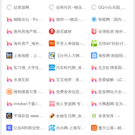
喆资源网
合和社区--物业管理服务综合信息论坛
QQ小白乐园_三岁资源网_技术导航_全网精品资源分享平台
铜陵论坛 - Powered by Discuz!
德邦-----物流--一站式服务
智能网 - 国内专业的人工智能科技门户
惠州房地产权威媒体-惠民之家房产网
易买建材
全球租房-海外租房-留学租房-留学生公寓-U--s异乡好居
海外房产_海外买房置业_海外房产投资 - 外国买房网 | Waigf.com
平安人寿保险---人寿保险,重疾保险,意外保险,医疗保险,少儿保险,理财储蓄
北纬40°轻松讨论，严肃思考。
上海地图，上海电子地图，上海街景地图，实景地图 - 城市吧街景地图2021
【台州人力网】台州人才网，台州--，台州最新人才招聘信息！
海投网-校园招聘|校招|宣讲会|为应届毕业生提供校园招聘会最新信息
实习僧_大学生实习、校招求职--站_实习_校园招聘丨萌想科技
汽车时代网_准确汽车报价,助您正确选车、买车、用车
北京虹博基因医疗科技股份有限公司 | 虹博基因
水滴互助
宝宝地带 - 亲子阅读育儿交流网站社区
吾爱破解 - LCG - LSG|安卓破解|病毒分析|www.52pojie.cn
搜狗搜索引擎 - 上网从搜狗开始
免费发布信息网站大全_信息发布网站大全_B2B网站大全 - 壹佰导航网
批发网站大全-生意人都在用的批发123456789
imtoken下载-imtoken钱包下载imtoken新版App--下载-主题之家
俗人资源网-专注网站源码、网站模板、插件，技术教程、实用工具、绿色软件、活动线报！
大陶都网-宜兴人的--
平湖在线 www.PH66.com | 生活_消费_信息专业媒体 | 平湖在线 平湖通
余姚生活网_余姚论坛_余姚市综合--
未来智库 - --
亿信ABI商业智能软件-一站式数据分析BI软件工具
办办网-上海写字楼出租_上海办公室出租
魔方公寓---精品单身青年白领公寓出租|酒店式爱情公寓租房