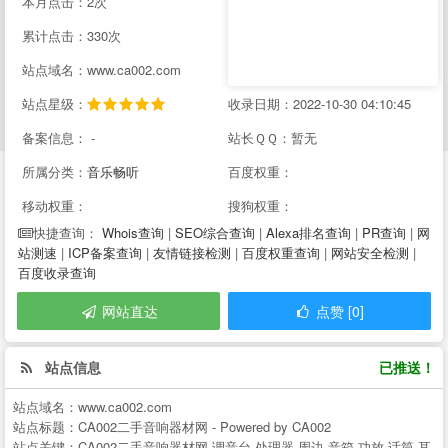
本月点击：2次
累计点击：330次
站点域名：www.ca002.com
站点星级：
收录日期：2022-10-30 04:10:45
备案信息： -
站长ＱＱ：暂无
所属分类：
音乐畅听
百度权重：
移动权重：
搜狗权重：
Whois查询
|
SEO综合查询
|
Alexa排名查询
|
PR查询
|
网
快捷查询：
站测速
|
ICP备案查询
|
友情链接检测
|
百度权重查询
|
网站安全检测
|
百度收录查询
网站直达
点赞 [0]
站点信息
已推送！
站点域名：
www.ca002.com
站点标题：
CA002二手音响器材网 - Powered by CA002
站点关键：
CA002二手音响器材网,调音台,处理器,周边,音箱,功放,话筒,耳