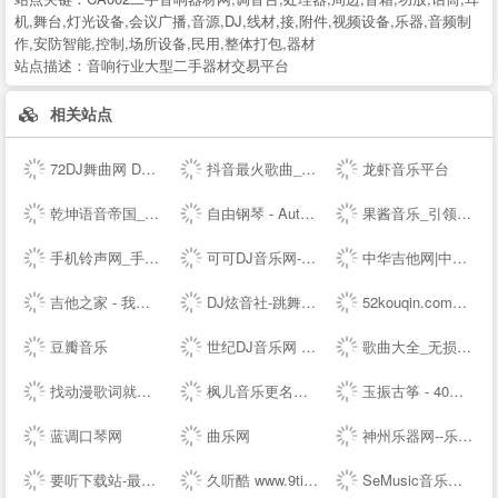
机,舞台,灯光设备,会议广播,音源,DJ,线材,接,附件,视频设备,乐器,音频制
作,安防智能,控制,场所设备,民用,整体打包,器材
站点描述：
音响行业大型二手器材交易平台
相关站点
72DJ舞曲网 DJ舞曲 DJ串烧 最新好听的dj舞曲免费下载网站
抖音最火歌曲_好听的歌曲 - 我要歌词网
龙虾音乐平台
乾坤语音帝国_MP3音乐免费试听下载网站
自由钢琴 - AutoPiano | 在线钢琴，键盘钢琴，模拟钢琴，多种乐器选择，好听又好玩
果酱音乐_引领音乐娱乐新风向
手机铃声网_手机铃声下载_免费手机铃声下载
可可DJ音乐网-车载dj dj舞曲 dj现场视频 原创DJ音乐分享平台
中华吉他网|中国(珠海)国际吉他艺术节|中国(珠海)吉他大赛|教育|琴行|厂商|珠海吉他学会|研究会|珠海市音乐家协会|联谊会|结他|吉它|china|gutiar|keytar|www.zhguitar.com
吉他之家 - 我的吉他谱,我的吉他网站!
DJ炫音社-跳舞专辑_公路音乐_酒吧音乐夜店慢摇车载DJ舞曲网站
52kouqin.com到期，请续费
豆瓣音乐
世纪DJ音乐网 - 无损高品质DJ舞曲分享,音质最好的DJ免费下载网站
歌曲大全_无损音乐下载_MP3歌曲免费下载 - 求歌网
找动漫歌词就到 - 每日动漫歌词网
枫儿音乐更名为枫儿乐谱网提供各种简谱，歌谱，五线谱，吉他谱
玉振古筝 - 40年技术沉淀，铸就扬州筝业佼佼者
蓝调口琴网
曲乐网
神州乐器网--乐器行业--
要听下载站-最新手机游戏软件下载平台
久听酷 www.9tingku.com 原创DJ音乐分享平台 DJ舞曲 超劲爆车载DJ下载网站
SeMusic音乐网站源码|一号DJ开源PHP音乐CMS网站管理系统