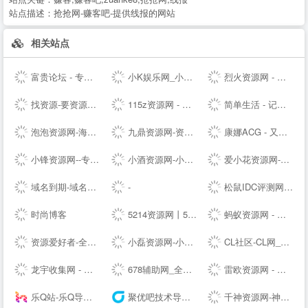
站点描述：
抢抢网-赚客吧-提供线报的网站
相关站点
富贵论坛 - 专业的虚拟物品交易论坛，QQ号，YY号，手机号，邮箱，游戏帐号交易 - FGBBS.NET
小K娱乐网_小K网-QQ活动_资源分享-源码基地-网赚项目-安卓绿色软件基地
烈火资源网 - 实用并且丰富的资源大全
找资源-要资源就上找资源|专业提供,免费资源,活动资源,源码资源,励志打造全网最好最全的资源大全 -
115z资源网 - 专注网络资源快速下载
简单生活 - 记录大熊和小婷生活点滴的夫妻--
泡泡资源网-海量精品资源持续推送 专业可靠的网络知识服务平台
九鼎资源网-资源分享-源码基地-综合优质网络资源收集分享
康娜ACG - 又一个二次元聚集站点
小锋资源网--专注于优质资源分享,每天更新大量原创技术教程,线报活动,QQ技术、QQ资源、微信资源、宅男福利、网络热门、破解软件等...
小酒资源网-小酒专业分享技术术教程
爱小花资源网-免费分享好资源-小花资源网-应有尽有！
域名到期-域名续费提醒
-
松鼠IDC评测网-服务器_云服务器_主机_优惠_促销_测评
时尚博客
5214资源网丨5214辅助网丨5214商铺丨游戏辅助网丨辅助网
蚂蚁资源网 - 免费游戏辅助,软件,活动,技术教程分享平台_小刀娱乐网_我爱辅助网_善恶资源网！
资源爱好者-全网资源一网打尽！
小磊资源网-小磊技术网_软件库_爱收集分享各种破解软件。
CL社区-CL网_专注于全网-挂机项目-免费项目-赚钱项目-游戏搬砖项目-活动线报-源码基地-副业-活动-软件-教程-致力于全网付费项目揭秘分享
龙宇收集网 - 龙网专注分享免费龙宇网优质资源并收集网络中各种绿色软件
678辅助网_全网最大免费软件,资源教程,游戏辅助资源网_单机游戏
雷欧资源网 - 善恶资源网,辅助网,678辅助网,小刀娱乐网,破解软件分享,最全面的免费资源平台!
乐Q站-乐Q导航网
聚优吧技术导航 - 汇聚国内优质资源技术教程网站
千神资源网-神一样的资源分享|游戏交流论坛