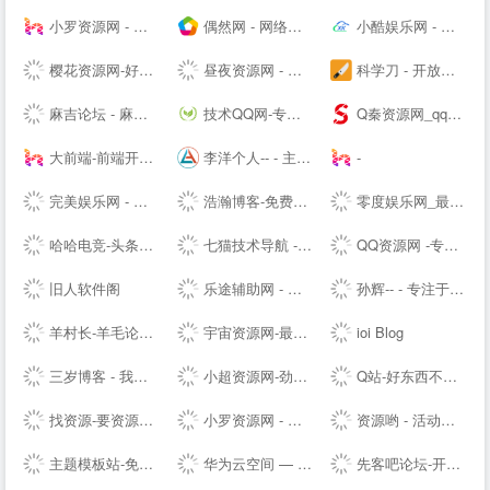
小罗资源网 - 全网最精免费优质资源,活动线报,实用软件,技术教程等内容
偶然网 - 网络活动资讯共享平台
小酷娱乐网 - 分享永无止境!娱乐,技术,教程,软件网络资源网
樱花资源网-好资源不私藏!大家一起分享!
昼夜资源网 - 专注活动，软件，教程分享！总之就是网络那些事。
科学刀 - 开放交流，共享精神，走进科学刀论坛
麻吉论坛 - 麻吉辅助,麻吉资源,我爱资源网,麻吉娱乐网,辅助网,破解软件分享,最全面的免费资源论坛 - www.k7788.cn
技术QQ网-专注QQ及微信红包活动_QQ新闻资讯_QQ软件下载
Q秦资源网_qq技术网_古圣资源网_乔合软件库_爱收集资源网_qq业务乐园_小刀娱乐网_qq资源网_流氓资源网_qq教程网-好东西不私藏我们专注分享
大前端-前端开发_主机测评推荐
李洋个人-- - 主题模板制作_企业网站搭建_SEO排名优化等多元化服务的个人--网站（Talklee空间）
-
完美娱乐网 - 免费活动福利等分享平台
浩瀚博客-免费教程资源网
零度娱乐网_最专业的资源收集分享平台_破解软件教程源码分享|易语言源码|线报乐园|最专业的技术网站|最新QQ资讯
哈哈电竞-头条快讯网，综合商业资讯报道
七猫技术导航 - 学技术,找资源,从这里开始
QQ资源网 -专注分享网络优质资源
旧人软件阁
乐途辅助网 - 我爱辅助网_678辅助网-找辅助上乐途-最大游戏辅助网-热门辅助资源网
孙辉-- - 专注于各种焊接设备、电动缸营销和焊接技术分享交流-后花园笔记
羊村长-羊毛论坛，开放交流，共享精神，让你的钱包鼓起来！ - Powered by Discuz!
宇宙资源网-最新副业项目推荐-网络赚钱课程分享-创业商机-新媒体运营-资源整合-创业项目
ioi Blog
三岁博客 - 我的世界只有你懂
小超资源网-劲爆游戏辅助网_我爱辅助网_专注分享绿色软件
Q站-好东西不私藏 乐于分享-关注QQ最新动态,掌握QQ第一资讯,分享最具价值内容
找资源-要资源就上找资源|专业提供,免费资源,活动资源,源码资源,励志打造全网最好最全的资源大全-
小罗资源网 - 全网最精免费优质资源,软件,技术等分享
资源哟 - 活动、软件、教程 - 综合资源聚合平台
主题模板站-免费模板,免费源码,PHP源码,网站模板,插件软件资源分享平台!
华为云空间 — 存于云间，尽享精彩
先客吧论坛-开放交流-极致分享