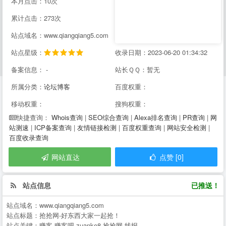
本月点击：10次
累计点击：273次
站点域名：www.qiangqiang5.com
站点星级：
收录日期：2023-06-20 01:34:32
备案信息： -
站长ＱＱ：暂无
所属分类：
论坛博客
百度权重：
移动权重：
搜狗权重：
Whois查询
|
SEO综合查询
|
Alexa排名查询
|
PR查询
|
网
快捷查询：
站测速
|
ICP备案查询
|
友情链接检测
|
百度权重查询
|
网站安全检测
|
百度收录查询
网站直达
点赞 [0]
站点信息
已推送！
站点域名：
www.qiangqiang5.com
站点标题：
抢抢网-好东西大家一起抢！
站点关键：
赚客,赚客吧,zuanke8,抢抢网,线报