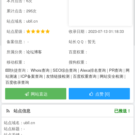
本月点击：6次
累计点击：295次
站点域名：ubll.cn
站点星级：
收录日期：2023-07-13 01:18:33
备案信息： -
站长ＱＱ：暂无
所属分类：
论坛博客
百度权重：
移动权重：
搜狗权重：
Whois查询
|
SEO综合查询
|
Alexa排名查询
|
PR查询
|
网
快捷查询：
站测速
|
ICP备案查询
|
友情链接检测
|
百度权重查询
|
网站安全检测
|
百度收录查询
网站直达
点赞 [0]
站点信息
已推送！
站点域名：
ubll.cn
站点标题：
-
站点关键：
-