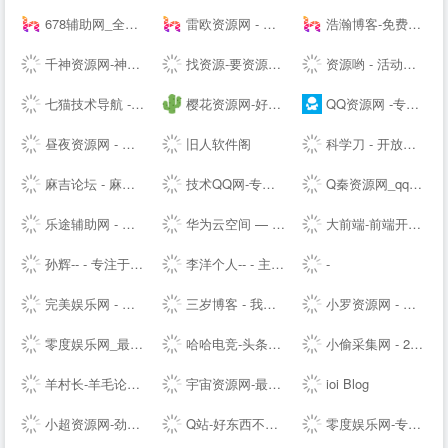
678辅助网_全网最大免费软件,资源教程,游戏辅助资源网_单机游戏
雷欧资源网 - 善恶资源网,辅助网,678辅助网,小刀娱乐网,破解软件分享,最全面的免费资源平台!
浩瀚博客-免费教程资源网
千神资源网-神一样的资源分享|游戏交流论坛
找资源-要资源就上找资源|专业提供,免费资源,活动资源,源码资源,励志打造全网最好最全的资源大全-
资源哟 - 活动、软件、教程 - 综合资源聚合平台
七猫技术导航 - 学技术,找资源,从这里开始
樱花资源网-好资源不私藏!大家一起分享!
QQ资源网 -专注分享网络优质资源
昼夜资源网 - 专注活动，软件，教程分享！总之就是网络那些事。
旧人软件阁
科学刀 - 开放交流，共享精神，走进科学刀论坛
麻吉论坛 - 麻吉辅助,麻吉资源,我爱资源网,麻吉娱乐网,辅助网,破解软件分享,最全面的免费资源论坛 - www.k7788.cn
技术QQ网-专注QQ及微信红包活动_QQ新闻资讯_QQ软件下载
Q秦资源网_qq技术网_古圣资源网_乔合软件库_爱收集资源网_qq业务乐园_小刀娱乐网_qq资源网_流氓资源网_qq教程网-好东西不私藏我们专注分享
乐途辅助网 - 我爱辅助网_678辅助网-找辅助上乐途-最大游戏辅助网-热门辅助资源网
华为云空间 — 存于云间，尽享精彩
大前端-前端开发_主机测评推荐
孙辉-- - 专注于各种焊接设备、电动缸营销和焊接技术分享交流-后花园笔记
李洋个人-- - 主题模板制作_企业网站搭建_SEO排名优化等多元化服务的个人--网站（Talklee空间）
-
完美娱乐网 - 免费活动福利等分享平台
三岁博客 - 我的世界只有你懂
小罗资源网 - 全网最精免费优质资源,软件,技术等分享
零度娱乐网_最专业的资源收集分享平台_破解软件教程源码分享|易语言源码|线报乐园|最专业的技术网站|最新QQ资讯
哈哈电竞-头条快讯网，综合商业资讯报道
小偷采集网 - 24H实时更新全网资源专注网络资源快速收集和查询
羊村长-羊毛论坛，开放交流，共享精神，让你的钱包鼓起来！ - Powered by Discuz!
宇宙资源网-最新副业项目推荐-网络赚钱课程分享-创业商机-新媒体运营-资源整合-创业项目
ioi Blog
小超资源网-劲爆游戏辅助网_我爱辅助网_专注分享绿色软件
Q站-好东西不私藏 乐于分享-关注QQ最新动态,掌握QQ第一资讯,分享最具价值内容
零度娱乐网-专注绿色软件与网络技术分享