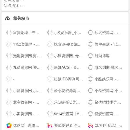
站点描述：
-
相关站点
富贵论坛 - 专业的虚拟物品交易论坛，QQ号，YY号，手机号，邮箱，游戏帐号交易 - FGBBS.NET
小K娱乐网_小K网-QQ活动_资源分享-源码基地-网赚项目-安卓绿色软件基地
烈火资源网 - 实用并且丰富的资源大全
115z资源网 - 专注网络资源快速下载
找资源-要资源就上找资源|专业提供,免费资源,活动资源,源码资源,励志打造全网最好最全的资源大全 -
简单生活 - 记录大熊和小婷生活点滴的夫妻--
泡泡资源网-海量精品资源持续推送 专业可靠的网络知识服务平台
小锋资源网--专注于优质资源分享,每天更新大量原创技术教程,线报活动,QQ技术、QQ资源、微信资源、宅男福利、网络热门、破解软件等...
时尚博客
九鼎资源网-资源分享-源码基地-综合优质网络资源收集分享
康娜ACG - 又一个二次元聚集站点
域名到期-域名续费提醒
-
松鼠IDC评测网-服务器_云服务器_主机_优惠_促销_测评
小酷娱乐网 - 分享永无止境!娱乐,技术,教程,软件网络资源网
小酒资源网-小酒专业分享技术术教程
爱小花资源网-免费分享好资源-小花资源网-应有尽有！
小磊资源网-小磊技术网_软件库_爱收集分享各种破解软件。
龙宇收集网 - 龙网专注分享免费龙宇网优质资源并收集网络中各种绿色软件
乐Q站-乐Q导航网
聚优吧技术导航 - 汇聚国内优质资源技术教程网站
小罗资源网 - 全网最精免费优质资源,活动线报,实用软件,技术教程等内容
5214资源网丨5214辅助网丨5214商铺丨游戏辅助网丨辅助网
蚂蚁资源网 - 免费游戏辅助,软件,活动,技术教程分享平台_小刀娱乐网_我爱辅助网_善恶资源网！
偶然网 - 网络活动资讯共享平台
资源爱好者-全网资源一网打尽！
CL社区-CL网_专注于全网-挂机项目-免费项目-赚钱项目-游戏搬砖项目-活动线报-源码基地-副业-活动-软件-教程-致力于全网付费项目揭秘分享