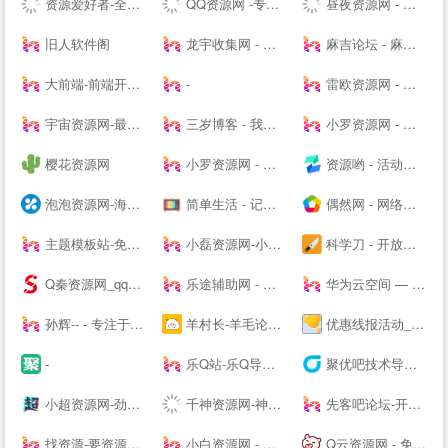
资源爱好者-全网资源一网打尽！
QQ资源网 -专注分享网络优质资源
昼夜资源网 - 专注活动，软件，教程分享！总之就是网络那些事。
旧人软件阁
龙宇收集网 - 龙网专注分享免费龙宇网优质资源并收集网络中各种绿色软件
麻吉论坛 - 麻吉辅助,麻吉资源,我爱资源网,麻吉娱乐网,辅助网,破解软件分享,最全面的免费资源论坛 - www.k7788.cn
大前端-前端开发_主机测评推荐
-
雷欧资源网 - 善恶资源网,辅助网,678辅助网,小刀娱乐网,破解软件分享,最全面的免费资源平台!
宇宙资源网-最新副业项目推荐-网络赚钱课程分享-创业商机-新媒体运营-资源整合-创业项目
三岁博客 - 我的世界只有你懂
小罗资源网 - 全网最精免费优质资源,活动线报,实用软件,技术教程等内容
樱花资源网
小罗资源网 - 全网最精免费优质资源,软件,技术等分享
资源哟 - 活动、软件、教程 - 综合资源聚合平台
泡泡资源网-海量精品资源持续推送 专业可靠的网络知识服务平台
简单生活 - 记录大熊和小婷生活点滴的夫妻--
偶然网 - 网络活动资讯共享平台
主题模板站-免费模板,免费源码,PHP源码,网站模板,插件软件资源分享平台!
小磊资源网-小磊技术网_软件库_爱收集分享各种破解软件。
科学刀 - 开放交流，共享精神，走进科学刀论坛
Q秦资源网_qq技术网_古圣资源网_乔合软件库_爱收集资源网_qq业务乐园_小刀娱乐网_qq资源网_流氓资源网_qq教程网-好东西不私藏我们专注分享
乐途辅助网 - 我爱辅助网_678辅助网-找辅助上乐途-最大游戏辅助网-热门辅助资源网
华为云空间 — 存于云间，尽享精彩
孙辉-- - 专注于各种焊接设备、电动缸营销和焊接技术分享交流-后花园笔记
羊村长-羊毛论坛，开放交流，共享精神，让你的钱包鼓起来！ - Powered by Discuz!
优惠线报活动_每日一手福利线报活动_优惠券领取app-线报惠社区
-
乐Q站-乐Q导航网
聚优吧技术导航 - 汇聚国内优质资源技术教程网站
小超资源网-劲爆游戏辅助网_我爱辅助网_专注分享绿色软件
千神资源网-神一样的资源分享|游戏交流论坛
先客吧论坛-开放交流-极致分享
找资源-要资源就上找资源|专业提供,免费资源,活动资源,源码资源,励志打造全网最好最全的资源大全-
小白资源网 - 专业免费分享QQ技术资源，优质教程,辅助,QQ技术,以及其他日常信息,好货不私藏!
Q云资源网 - 免费资源搜集分享平台!