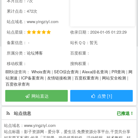
本月点击：7次
累计点击：472次
站点域名：www.yingziyl.com
站点星级：
收录日期：2024-01-05 01:23:29
备案信息： -
站长ＱＱ：暂无
所属分类：
论坛博客
百度权重：
移动权重：
搜狗权重：
Whois查询
|
SEO综合查询
|
Alexa排名查询
|
PR查询
|
网
快捷查询：
站测速
|
ICP备案查询
|
友情链接检测
|
百度权重查询
|
网站安全检测
|
百度收录查询
网站直达
点赞 [1]
站点信息
已推送！
站点域名：
www.yingziyl.com
站点标题：
影子资源网 - 爱分享，爱生活 免费资源分享平台,干货共分享
好东西不私藏!-传递「正能量」提供优质软件、活动线报、技术教程，好