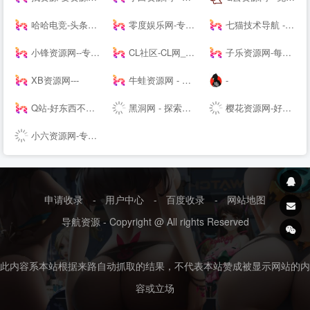
哈哈电竞-头条快讯网，综合商业资讯报道
零度娱乐网-专注绿色软件与网络技术分享
七猫技术导航 - 学技术,找资源,从这里开始
小锋资源网--专注于优质资源分享,每天更新大量原创技术教程,线报活动,QQ技术、QQ资源、微信资源、宅男福利、网络热门、破解软件等...
CL社区-CL网_专注于全网-挂机项目-免费项目-赚钱项目-游戏搬砖项目-活动线报-源码基地-副业-活动-软件-教程-致力于全网付费项目揭秘分享
子乐资源网-每日资源分享,活动线报,技术教程,网站源码,汇聚全网最新最热的资源网!
XB资源网---
牛蛙资源网 - 只为资源而生,分享永无止境
-
Q站-好东西不私藏 乐于分享-关注QQ最新动态,掌握QQ第一资讯,分享最具价值内容
黑洞网 - 探索实时资讯以及技术资源的站长之家，属于你的IT天空☁️
樱花资源网-好资源不私藏!大家一起分享!
小六资源网-专注QQ资源教程技术娱乐
申请收录
-
用户中心
-
百度收录
-
网站地图
导航资源 - Copyright @ All rights Reserved
此内容系本站根据来路自动抓取的结果，不代表本站赞成被显示网站的内
容或立场