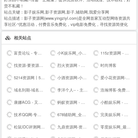
货不私藏！
站点关键：
影子娱乐网,影子资源网,影子,辅助网,我爱分享网
站点描述：
影子资源网(www.yingziyl.com)是全网首家互动型网络资源共
享社区-“优惠活动，付费音乐免费化，vip电影免费化，寻找资源简便化
相关站点
富贵论坛 - 专业的虚拟物品交易论坛，QQ号，YY号，手机号，邮箱，游戏帐号交易 - FGBBS.NET
小K娱乐网_小K网-QQ活动_资源分享-源码基地-网赚项目-安卓绿色软件基地
115z资源网 - 专注网络资源快速下载
找资源-要资源就上找资源|专业提供,免费资源,活动资源,源码资源,励志打造全网最好最全的资源大全 -
烈火资源网 - 实用并且丰富的资源大全
时尚博客
5214资源网丨5214辅助网丨5214商铺丨游戏辅助网丨辅助网
小酒资源网-小酒专业分享技术术教程
爱小花资源网-免费分享好资源-小花资源网-应有尽有！
域名到期-域名续费提醒
李洋个人-- - 主题模板制作_企业网站搭建_SEO排名优化等多元化服务的个人--网站（Talklee空间）
浩瀚博客-免费教程资源网
康娜ACG - 又一个二次元聚集站点
蚂蚁资源网 - 免费游戏辅助,软件,活动,技术教程分享平台_小刀娱乐网_我爱辅助网_善恶资源网！
小酷娱乐网 - 分享永无止境!娱乐,技术,教程,软件网络资源网
技术QQ网-专注QQ及微信红包活动_QQ新闻资讯_QQ软件下载
678辅助网_全网最大免费软件,资源教程,游戏辅助资源网_单机游戏
完美娱乐网 - 免费活动福利等分享平台
松鼠IDC评测网-服务器_云服务器_主机_优惠_促销_测评
九鼎资源网-资源分享-源码基地-综合优质网络资源收集分享
零度娱乐网_最专业的资源收集分享平台_破解软件教程源码分享|易语言源码|线报乐园|最专业的技术网站|最新QQ资讯