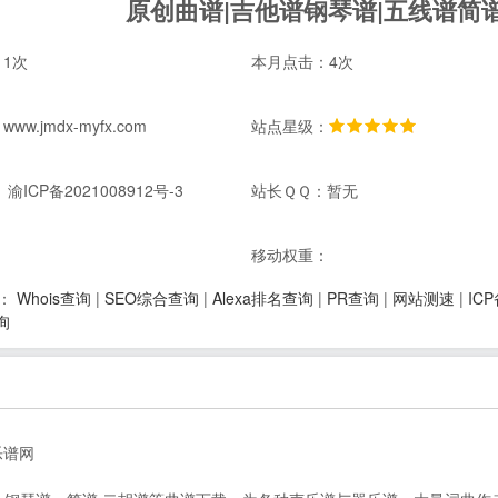
原创曲谱|吉他谱钢琴谱|五线谱简
1次
本月点击：4次
w.jmdx-myfx.com
站点星级：
渝ICP备2021008912号-3
站长ＱＱ：暂无
：
移动权重：
Whois查询
|
SEO综合查询
|
Alexa排名查询
|
PR查询
|
网站测速
|
IC
：
询
乐谱网