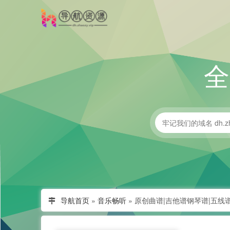
导航首页
»
音乐畅听
»
原创曲谱|吉他谱钢琴谱|五线