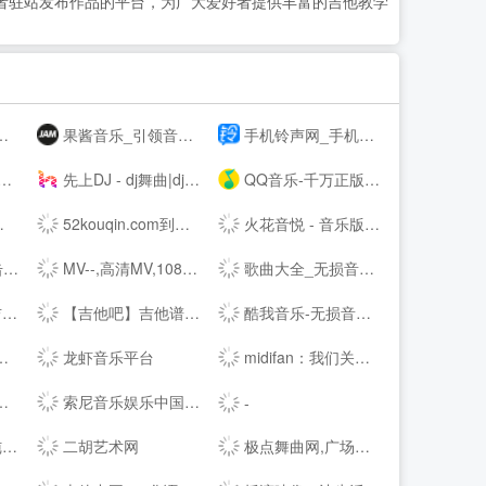
者驻站发布作品的平台，为广大爱好者提供丰富的吉他教学
果酱音乐_引领音乐娱乐新风向
手机铃声网_手机铃声下载_免费手机铃声下载
先上DJ - dj舞曲|dj歌曲串烧|dj慢摇舞曲|劲爆dj|车载dj
QQ音乐-千万正版音乐海量无损曲库新歌热歌天天畅听的高品质音乐平台！
52kouqin.com到期，请续费
火花音悦 - 音乐版权服务平台，正版音乐好听不贵
风
MV--,高清MV,1080PMV,高清MP4,MV下载,可可MV
歌曲大全_无损音乐下载_MP3歌曲免费下载 - 求歌网
!
【吉他吧】吉他谱大全_吉他弹唱视频教学
酷我音乐-无损音质正版在线试听网站
龙虾音乐平台
midifan：我们关注电脑音乐
索尼音乐娱乐中国 | Sony Music Entertainment China
-
站
二胡艺术网
极点舞曲网,广场舞,中国好舞蹈,鬼步舞,交谊舞曲,交谊舞曲网站,交谊舞曲免费下载,dj舞曲免费下载,dj舞曲下载,舞曲大全,劲爆dj舞曲,好听的dj舞曲