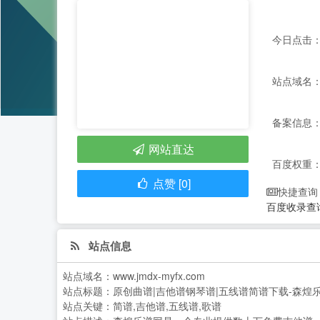
今日点击：
站点域名：ww
备案信息： 
网站直达
百度权重
点赞 [0]
快捷查询
百度收录查
站点信息
站点域名：
www.jmdx-myfx.com
站点标题：
原创曲谱|吉他谱钢琴谱|五线谱简谱下载-森煌
站点关键：
简谱,吉他谱,五线谱,歌谱