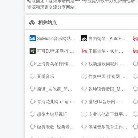
站点描述：
森煌乐谱网是一个专业提供数十万免费吉他谱
资源和玩家交流分享网站。
相关站点
SeMusic音乐网站源码|一号DJ开源PHP音乐CMS网站管理系统
自由钢琴 - AutoPiano | 在线钢琴，键盘钢琴，模拟钢琴，多种乐器选择，好听又好玩
可可DJ音乐网-车载dj dj舞曲 dj现场视频 原创DJ音乐分享平台
玉振古筝 - 40年技术沉淀，铸就扬州筝业佼佼者
上海青岛琴行|钢琴品牌|买钢琴|学钢琴|钢琴价格|小小莫扎特钢琴城培训--
找动漫歌词就到 - 每日动漫歌词网
豆瓣音乐
伴奏中国 伴奏网 -- 【其他均为假冒网站 将追究法律责任】
简谱_吉他谱_简谱歌谱大全_钢琴谱_歌谱曲谱大全 - 爱曲谱网
乾坤语音帝国_MP3音乐免费试听下载网站
青海花儿网-qinghaihuaer.com.cn
世纪DJ音乐网 - 无损高品质DJ舞曲分享,音质最好的DJ免费下载网站
想像力钢琴视听
专业吉他谱下载平台 - 吉他世界
经典老歌_经典老歌大全_经典老歌100首怀旧连播
洪啸音乐教育工作站 - 音乐教师的网络家园 - Powered by Discuz!