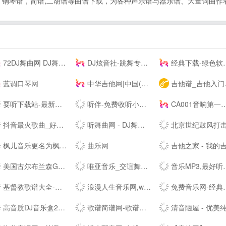
，钢琴谱，简谱,二胡谱等曲谱下载，为各种声乐谱与器乐谱、大量词曲作
72DJ舞曲网 DJ舞曲 DJ串烧 最新好听的dj舞曲免费下载网站
DJ炫音社-跳舞专辑_公路音乐_酒吧音乐夜店慢摇车载DJ舞曲网站
经典下载-绿色软件下载-常用软件下载
蓝调口琴网
中华吉他网|中国(珠海)国际吉他艺术节|中国(珠海)吉他大赛|教育|琴行|厂商|珠海吉他学会|研究会|珠海市音乐家协会|联谊会|结他|吉它|china|gutiar|keytar|www.zhguitar.com
吉他谱_吉他入门教程_吉他教学视频_吉他谱下载-吉他屋
要听下载站-最新手机游戏软件下载平台
听伴-免费收听小说相声儿歌笑话段子,网络收音机|在线收听平台！
CA001音响第一网 _ 音频视频灯光信息平台 - Powered by CA001.COM
抖音最火歌曲_好听的歌曲 - 我要歌词网
听舞曲网 - DJ舞曲,MP4,MP3免费下载,流行音乐,抖音热门歌曲,网络热门歌曲
北京世纪鼓风打击乐器中心-打击乐鼓
枫儿音乐更名为枫儿乐谱网提供各种简谱，歌谱，五线谱，吉他谱
曲乐网
吉他之家 - 我的吉他谱,我的吉他网站
美国古尔布兰森GULBRANSEN-百年高端品牌钢琴-（中国）--
唯亚音乐_交谊舞曲_舞厅舞曲大全_夜场交谊舞曲
音乐MP3,最好听的歌曲,流行音乐网 - YYMP3音乐网
基督教歌谱大全-分享基督教赞美诗歌简谱，五线谱，和弦谱，歌词的最佳网站!
浪漫人生音乐网,www.dj191.com,车载音乐,慢摇中文,武汉dj193,最新好听的dj,音乐串烧,Dj视频下载,免费下载
免费音乐网-经典歌曲大全、无损MP3歌曲免费下载
高音质DJ音乐盒2020---320kbps高清DJ播放器 dj音乐盒2016
歌谱简谱网-歌谱网_搜谱网_中国歌谱网简谱大全
清音陋屋 - 优美纯音乐精美散文分享网