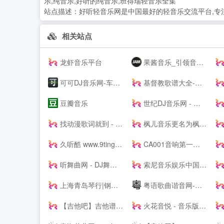
乐,纯音乐,好听的纯音乐,班得瑞轻音乐全集
站点描述：
好听轻音乐网是中国最好的轻音乐交流平台,专
相关站点
龙虾音乐平台
果酱音乐_引领音乐娱乐新风向
可可DJ音乐网-车载dj dj舞曲 dj现场视频 原创DJ音乐分享平台
基督教歌谱大全-分享基督教赞美诗歌简谱，五线谱，和弦谱，歌词的最佳网站!
豆瓣音乐
世纪DJ音乐网 - 无损高品质DJ舞曲分享,音质最好的DJ免费下载网站
找动漫歌词就到 - 每日动漫歌词网
枫儿音乐更名为枫儿乐谱网提供各种简谱，歌谱，五线谱，吉他谱
久听酷 www.9tingku.com 原创DJ音乐分享平台 DJ舞曲 超劲爆车载DJ下载网站
CA001音响第一网 _ 音频视频灯光信息平台 - Powered by CA001.COM
听舞曲网 - DJ舞曲,MP4,MP3免费下载,流行音乐,抖音热门歌曲,网络热门歌曲
索尼音乐娱乐中国 | Sony Music Entertainment China
上海青岛琴行|钢琴品牌|买钢琴|学钢琴|钢琴价格|小小莫扎特钢琴城培训--
粤语歌曲谐音网-粤语歌词谐音网
【吉他吧】吉他谱大全_吉他弹唱视频教学
火花音悦 - 音乐版权服务平台，正版音乐好听不贵