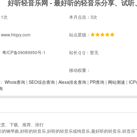
好听轻音乐网 - 最好听的轻音乐分享、试
1次
本月点击：3次
w.htqyy.com
站点星级：
粤ICP备09089950号-1
站长ＱＱ：暂无
：
移动权重：
Whois查询
|
SEO综合查询
|
Alexa排名查询
|
PR查询
|
网站测速
|
IC
：
询
欣赏、下载、推荐、排行
听的钢琴曲,好听的轻音乐,好听的轻音乐或纯音乐,最好听的轻音乐,轻音乐