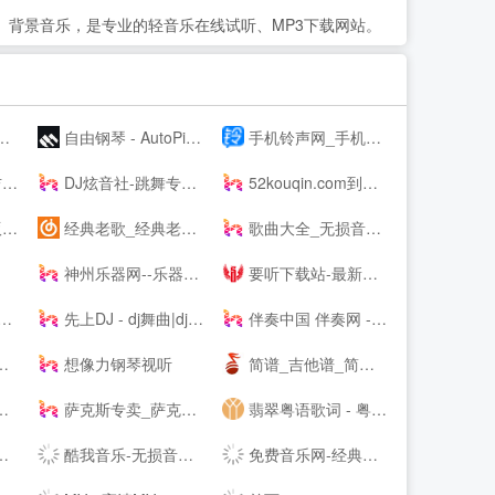
、背景音乐，是专业的轻音乐在线试听、MP3下载网站。
自由钢琴 - AutoPiano | 在线钢琴，键盘钢琴，模拟钢琴，多种乐器选择，好听又好玩
手机铃声网_手机铃声下载_免费手机铃声下载
!
DJ炫音社-跳舞专辑_公路音乐_酒吧音乐夜店慢摇车载DJ舞曲网站
52kouqin.com到期，请续费
！
经典老歌_经典老歌大全_经典老歌100首怀旧连播
歌曲大全_无损音乐下载_MP3歌曲免费下载 - 求歌网
神州乐器网--乐器行业--
要听下载站-最新手机游戏软件下载平台
先上DJ - dj舞曲|dj歌曲串烧|dj慢摇舞曲|劲爆dj|车载dj
伴奏中国 伴奏网 -- 【其他均为假冒网站 将追究法律责任】
想像力钢琴视听
简谱_吉他谱_简谱歌谱大全_钢琴谱_歌谱曲谱大全 - 爱曲谱网
萨克斯专卖_萨克斯价格_进口萨克斯_萨克斯厂家-台湾Sertur/萨尔特萨克斯【官网】
翡翠粤语歌词 - 粤语歌词拼音注音
酷我音乐-无损音质正版在线试听网站
免费音乐网-经典歌曲大全、无损MP3歌曲免费下载