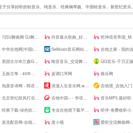
注于分享好听的轻音乐、纯音乐、经典钢琴曲、中国轻音乐、新世纪音乐
72DJ舞曲网 DJ舞曲 DJ串烧 最新好听的dj舞曲免费下载网站
抖音最火歌曲_好听的歌曲 - 我要歌词网
乾坤语音帝国_MP3音乐免费试听下载网站
中华吉他网|中国(珠海)国际吉他艺术节|中国(珠海)吉他大赛|教育|琴行|厂商|珠海吉他学会|研究会|珠海市音乐家协会|联谊会|结他|吉它|china|gutiar|keytar|www.zhguitar.com
SeMusic音乐网站源码|一号DJ开源PHP音乐CMS网站管理系统
吉他之家 - 我的吉他谱,我的吉他网站
美国古尔布兰森GULBRANSEN-百年高端品牌钢琴-（中国）--
唯亚音乐_交谊舞曲_舞厅舞曲大全_夜场交谊舞曲
QQ音乐-千万正版音乐海量无损曲库新歌热歌天天畅听的高品质音乐平台
玉振古筝 - 40年技术沉淀，铸就扬州筝业佼佼者
蓝调口琴网
曲乐网
泡菜音译网 - 韩语歌词音译,谐音歌词,韩剧ost音译分享平台
浪漫人生音乐网,www.dj191.com,车载音乐,慢摇中文,武汉dj193,最新好听的dj,音乐串烧,Dj视频下载,免费下载
吉他谱_吉他入门教程_吉他教学视频_吉他谱下载-吉他屋
北京世纪鼓风打击乐器中心-打击乐鼓风
吉他中国-- - 华语首席吉他门户！中文旗舰吉他多维平台！
音乐MP3,最好听的歌曲,流行音乐网 - YYMP3音乐网
经典下载-绿色软件下载-常用软件下载
专业吉他谱下载平台 - 吉他世界
听伴-免费收听小说相声儿歌笑话段子,网络收音机|在线收听平台！
派克配音网-在线配音网站_广告宣传片配音_动画游戏配音公司
度小视
爱听交谊舞曲网-交谊舞曲下载,免费交谊舞曲,广场舞曲,交谊舞曲,最新交谊舞曲网