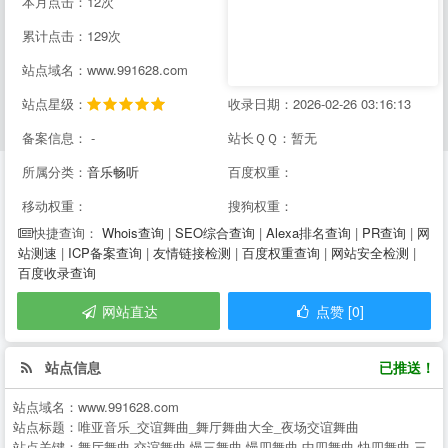
本月点击：12次
累计点击：129次
站点域名：www.991628.com
站点星级：
收录日期：2026-02-26 03:16:13
备案信息： -
站长ＱＱ：暂无
所属分类：
音乐畅听
百度权重：
移动权重：
搜狗权重：
Whois查询
|
SEO综合查询
|
Alexa排名查询
|
PR查询
|
网
快捷查询：
站测速
|
ICP备案查询
|
友情链接检测
|
百度权重查询
|
网站安全检测
|
百度收录查询
网站直达
点赞 [0]
站点信息
已推送！
站点域名：
www.991628.com
站点标题：
唯亚音乐_交谊舞曲_舞厅舞曲大全_夜场交谊舞曲
站点关键：
舞厅舞曲,交谊舞曲,慢三舞曲,慢四舞曲,中四舞曲,快四舞曲,三