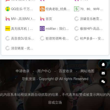
QQ音乐-千万正版音乐海量无损曲库新歌热歌天天畅听的高品质音乐平台！
经典老歌_经典老歌大全_经典老歌100首怀旧连播
70、80、90年代经典老歌尽在-经典老歌网
MV--,高清MV,1080PMV,高清MP4,MV下载,可可MV
首页
洪啸音乐教育工作站 - 音乐教师的网络家园 - Powered by Discuz!
真无线耳机 | 蓝牙耳机 | 蓝牙耳机品牌排行榜前十名 | 骨传导耳机ANC | 北欧耳机品牌 TWS | 捷波朗 Jabra
midifan：我们关注电脑音乐
极致HiFi-高品质无损音乐下载站
高音质DJ音乐盒2020---320kbps高清DJ播放器 dj音乐盒2016
歌谱简谱网-歌谱网_搜谱网_中国歌谱网简谱大全
铃声多多-- - 安卓、苹果、电脑官方版下载
清音陋屋 - 优美纯音乐精美散文分享网站
申请收录
-
用户中心
-
百度收录
-
网站地图
导航资源 - Copyright @ All rights Reserved
此内容系本站根据来路自动抓取的结果，不代表本站赞成被显示网站的内
容或立场