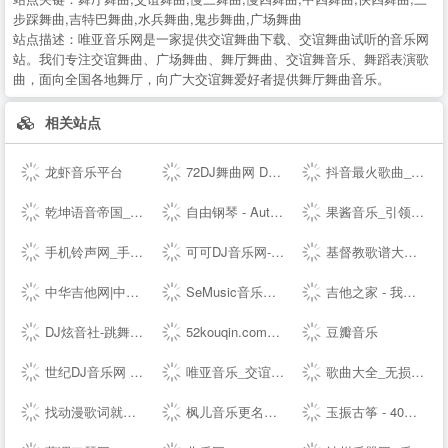
步踩舞曲,吉特巴舞曲,水兵舞曲,鬼步舞曲,广场舞曲
站点描述：
唯亚音乐网是一家提供交谊舞曲下载、交谊舞曲试听的音乐网
站。我们专注交谊舞曲、广场舞曲、舞厅舞曲、交谊舞音乐、舞蹈表演歌
曲，面向全国各地舞厅，向广大交谊舞爱好者提供舞厅舞曲音乐。
相关站点
龙虾音乐平台
72DJ舞曲网 DJ舞曲 DJ串烧 最新好听的dj舞曲免费下载网站
抖音最火歌曲_好听的歌曲 - 我要歌词网
乾坤语音帝国_MP3音乐免费试听下载网站
自由钢琴 - AutoPiano | 在线钢琴，键盘钢琴，模拟钢琴，多种乐器选择，好听又好玩
果酱音乐_引领音乐娱乐新风向
手机铃声网_手机铃声下载_免费手机铃声下载
可可DJ音乐网-车载dj dj舞曲 dj现场视频 原创DJ音乐分享平台
基督教歌谱大全-分享基督教赞美诗歌简谱，五线谱，和弦谱，歌词的最佳网站!
中华吉他网|中国(珠海)国际吉他艺术节|中国(珠海)吉他大赛|教育|琴行|厂商|珠海吉他学会|研究会|珠海市音乐家协会|联谊会|结他|吉它|china|gutiar|keytar|www.zhguitar.com
SeMusic音乐网站源码|一号DJ开源PHP音乐CMS网站管理系统
吉他之家 - 我的吉他谱,我的吉他网站!
DJ炫音社-跳舞专辑_公路音乐_酒吧音乐夜店慢摇车载DJ舞曲网站
52kouqin.com到期，请续费
豆瓣音乐
世纪DJ音乐网 - 无损高品质DJ舞曲分享,音质最好的DJ免费下载网站
唯亚音乐_交谊舞曲_舞厅舞曲大全_夜场交谊舞曲
歌曲大全_无损音乐下载_MP3歌曲免费下载 - 求歌网
找动漫歌词就到 - 每日动漫歌词网
枫儿音乐更名为枫儿乐谱网提供各种简谱，歌谱，五线谱，吉他谱
玉振古筝 - 40年技术沉淀，铸就扬州筝业佼佼者