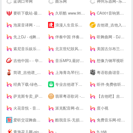
蓝调口琴网
曲乐网
神州乐器网--乐器行业--
要听下载站-最新手机游戏软件下载平台
久听酷 www.9tingku.com 原创DJ音乐分享平台 DJ舞曲 超劲爆车载DJ下载网站
CA001音响第一网 _ 音频视频灯光信息平台 - Powered by CA001.COM
泡菜音译网 - 韩语歌词音译,谐音歌词,韩剧ost音译分享平台
浪漫人生音乐网,www.dj191.com,车载音乐,慢摇中文,武汉dj193,最新好听的dj,音乐串烧,Dj视频下载,免费下载
吉他谱_吉他入门教程_吉他教学视频_吉他谱下载-吉他屋
先上DJ - dj舞曲|dj歌曲串烧|dj慢摇舞曲|劲爆dj|车载dj
伴奏中国 伴奏网 -- 【其他均为假冒网站 将追究法律责任】
听舞曲网 - DJ舞曲,MP4,MP3免费下载,流行音乐,抖音热门歌曲,网络热门歌曲
索尼音乐娱乐中国 | Sony Music Entertainment China
北京世纪鼓风打击乐器中心-打击乐鼓风
美国古尔布兰森GULBRANSEN-百年高端品牌钢琴-（中国）--
吉他中国-- - 华语首席吉他门户！中文旗舰吉他多维平台！
音乐MP3,最好听的歌曲,流行音乐网 - YYMP3音乐网
想像力钢琴视听
简谱_吉他谱_简谱歌谱大全_钢琴谱_歌谱曲谱大全 - 爱曲谱网
上海青岛琴行|钢琴品牌|买钢琴|学钢琴|钢琴价格|小小莫扎特钢琴城培训--
粤语歌曲谐音网-粤语歌词谐音网
经典下载-绿色软件下载-常用软件下载
专业吉他谱下载平台 - 吉他世界
听伴-免费收听小说相声儿歌笑话段子,网络收音机|在线收听平台！
萨克斯专卖_萨克斯价格_进口萨克斯_萨克斯厂家-台湾Sertur/萨尔特萨克斯【官网】
翡翠粤语歌词 - 粤语歌词拼音注音
【吉他吧】吉他谱大全_吉他弹唱视频教学
火花音悦 - 音乐版权服务平台，正版音乐好听不贵
派克配音网-在线配音网站_广告宣传片配音_动画游戏配音公司
度小视
爱听交谊舞曲网-交谊舞曲下载,免费交谊舞曲,广场舞曲,交谊舞曲,最新交谊舞曲网
酷我音乐-无损音质正版在线试听网站
免费音乐网-经典歌曲大全、无损MP3歌曲免费下载
青海花儿网-qinghaihuaer.com.cn
-
ft-168