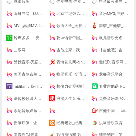
豆瓣音乐
伴奏中国 伴奏网 -- 【其他均为假冒网站 将追究法律责任】
抖音最火歌曲_好听的歌曲 - 我要歌词网
听舞曲网 - DJ舞曲,MP4,MP3免费下载,流行音乐,抖音热门歌曲,网络热门歌曲
北京世纪鼓风打击乐器中心-打击乐鼓风
音乐MP3,最好听的歌曲,流行音乐网 - YYMP3音乐网
MV--,高清MV,1080PMV,高清MP4,MV下载,可可MV
歌曲大全_无损音乐下载_MP3歌曲免费下载 - 求歌网
简谱_吉他谱_简谱歌谱大全_钢琴谱_歌谱曲谱大全 - 爱曲谱网
铃声多多-- - 安卓、苹果、电脑官方版下载
乾坤语音帝国_MP3音乐免费试听下载网站
枫儿音乐更名为枫儿乐谱网提供各种简谱，歌谱，五线谱，吉他谱
曲乐网
吉他之家 - 我的吉他谱,我的吉他网站!
【吉他吧】吉他谱大全_吉他弹唱视频教学
酷我音乐-无损音质正版在线试听网站
青海花儿网-qinghaihuaer.com.cn
世纪DJ音乐网 - 无损高品质DJ舞曲分享,音质最好的DJ免费下载网站
美国古尔布兰森GULBRANSEN-百年高端品牌钢琴-（中国）--
唯亚音乐_交谊舞曲_舞厅舞曲大全_夜场交谊舞曲
龙虾音乐平台
midifan：我们关注电脑音乐
想像力钢琴视听
专业吉他谱下载平台 - 吉他世界
基督教歌谱大全-分享基督教赞美诗歌简谱，五线谱，和弦谱，歌词的最佳网站!
浪漫人生音乐网,www.dj191.com,车载音乐,慢摇中文,武汉dj193,最新好听的dj,音乐串烧,Dj视频下载,免费下载
免费音乐网-经典歌曲大全、无损MP3歌曲免费下载
索尼音乐娱乐中国 | Sony Music Entertainment China
-
吉他中国-- - 华语首席吉他门户！中文旗舰吉他多维平台！
摇滚映像 - 让生活看见希望
经典老歌_经典老歌大全_经典老歌100首怀旧连播
洪啸音乐教育工作站 - 音乐教师的网络家园 - Powered by Discuz!
高音质DJ音乐盒2020---320kbps高清DJ播放器 dj音乐盒2016
歌谱简谱网-歌谱网_搜谱网_中国歌谱网简谱大全
清音陋屋 - 优美纯音乐精美散文分享网站