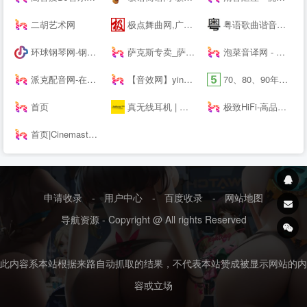
二胡艺术网
极点舞曲网,广场舞,中国好舞蹈,鬼步舞,交谊舞曲,交谊舞曲网站,交谊舞曲免费下载,dj舞曲免费下载,dj舞曲下载,舞曲大全,劲爆dj舞曲,好听的dj舞曲
粤语歌曲谐音网-粤语歌词谐音网
环球钢琴网-钢琴曲-钢琴谱-钢琴入门-钢琴考级
萨克斯专卖_萨克斯价格_进口萨克斯_萨克斯厂家-台湾Sertur/萨尔特萨克斯【官网】
泡菜音译网 - 韩语歌词音译,谐音歌词,韩剧ost音译分享平台
派克配音网-在线配音网站_广告宣传片配音_动画游戏配音公司
【音效网】yinxiao.com-音效,音效网,免费音效素材,音效素材网,音效素材,音效网,音效素材网,音效素材下载,音效素材网站,中国音效素材,音效素材,音效网
70、80、90年代经典老歌尽在-经典老歌网
首页
真无线耳机 | 蓝牙耳机 | 蓝牙耳机品牌排行榜前十名 | 骨传导耳机ANC | 北欧耳机品牌 TWS | 捷波朗 Jabra
极致HiFi-高品质无损音乐下载站
首页|Cinemaster影音大师--
申请收录
-
用户中心
-
百度收录
-
网站地图
导航资源 - Copyright @ All rights Reserved
此内容系本站根据来路自动抓取的结果，不代表本站赞成被显示网站的内
容或立场