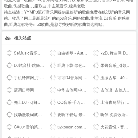
歌曲,伤感歌曲,儿童歌曲,非主流音乐,经典老歌
站点描述：
YYMP3流行音乐网提供最好听的歌曲免费在线试听的音乐网
站。收录了网上最新最流行的mp3音乐,网络歌曲,非主流,DJ音乐,伤感歌
曲,经典老歌等等mp3歌曲,是您寻找好听的歌曲首选网站。
相关站点
SeMusic音乐网站源码|一号DJ开源PHP音乐CMS网站管理系统
自由钢琴 - AutoPiano | 在线钢琴，键盘钢琴，模拟钢琴，多种乐器选择，好听又好玩
72DJ舞曲网 DJ舞曲 DJ串烧 最新好听的dj舞曲免费下载网站
DJ炫音社-跳舞专辑_公路音乐_酒吧音乐夜店慢摇车载DJ舞曲网站
经典下载-绿色软件下载-常用软件下载
果酱音乐_引领音乐娱乐新风向
手机铃声网_手机铃声下载_免费手机铃声下载
可可DJ音乐网-车载dj dj舞曲 dj现场视频 原创DJ音乐分享平台
玉振古筝 - 40年技术沉淀，铸就扬州筝业佼佼者
蓝调口琴网
中华吉他网|中国(珠海)国际吉他艺术节|中国(珠海)吉他大赛|教育|琴行|厂商|珠海吉他学会|研究会|珠海市音乐家协会|联谊会|结他|吉它|china|gutiar|keytar|www.zhguitar.com
吉他谱_吉他入门教程_吉他教学视频_吉他谱下载-吉他屋
先上DJ - dj舞曲|dj歌曲串烧|dj慢摇舞曲|劲爆dj|车载dj
QQ音乐-千万正版音乐海量无损曲库新歌热歌天天畅听的高品质音乐平台！
上海青岛琴行|钢琴品牌|买钢琴|学钢琴|钢琴价格|小小莫扎特钢琴城培训--
找动漫歌词就到 - 每日动漫歌词网
要听下载站-最新手机游戏软件下载平台
听伴-免费收听小说相声儿歌笑话段子,网络收音机|在线收听平台！
CA001音响第一网 _ 音频视频灯光信息平台 - Powered by CA001.COM
52kouqin.com到期，请续费
火花音悦 - 音乐版权服务平台，正版音乐好听不贵