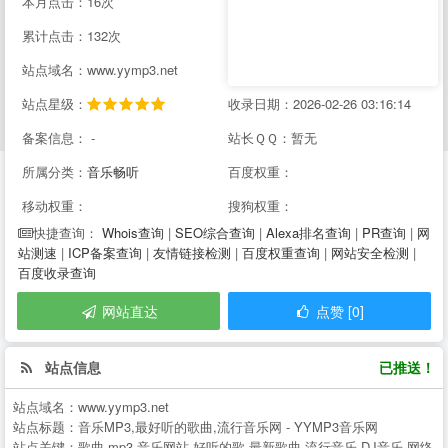
本月点击：16次
累计点击：132次
站点域名：www.yymp3.net
站点星级：
收录日期：2026-02-26 03:16:14
备案信息： -
站长ＱＱ：暂无
所属分类：
音乐畅听
百度权重：
移动权重：
搜狗权重：
Whois查询
|
SEO综合查询
|
Alexa排名查询
|
PR查询
|
网
快捷查询：
站测速
|
ICP备案查询
|
友情链接检测
|
百度权重查询
|
网站安全检测
|
百度收录查询
网站直达
点赞 [0]
站点信息
已推送！
站点域名：
www.yymp3.net
站点标题：
音乐MP3,最好听的歌曲,流行音乐网 - YYMP3音乐网
站点关键：
歌曲,mp3,音乐网站,好听的歌,最新歌曲,流行音乐,DJ音乐,网络