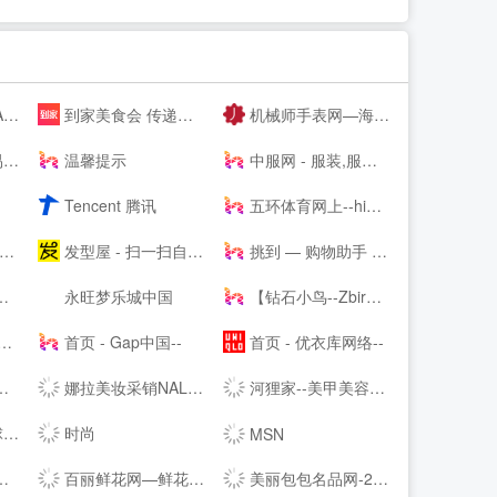
】
到家美食会 传递好滋味
机械师手表网—海外自营仓储直邮手表，名表百年品牌文化
服
温馨提示
中服网 - 服装,服饰,服装品牌,服装招商,服装代理加盟,女装,男装,童装,休闲装,服装媒体,服装设计,服装资讯
Tencent 腾讯
五环体育网上--hiwuhuan.com-运动鞋服1-8折起，户外品牌低至1折，专柜正品，耐克，阿迪达斯，匡威，户外鞋，篮球鞋，足球鞋，慢跑鞋，实体店供货
发型屋 - 扫一扫自己脸型配发型设计软件
挑到 — 购物助手 超值商品每日海量快报
永旺梦乐城中国
【钻石小鸟--Zbird】-网购珠宝专业品牌
首页 - Gap中国--
首页 - 优衣库网络--
娜拉美妆采销NALA - 为全球美妆商家提供采销服务的平台
河狸家--美甲美容美发美妆，上门服务
鉴赏
时尚
MSN
百丽鲜花网—鲜花速递领先品牌,网上花店提供网上订花、送花服务
美丽包包名品网-2017新款香奈儿包包|gucci包|lv包|dior包包