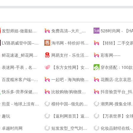
发型师姐-做最贴心的发型设计网
免费高清--大片_每日更新不停播_一起看剧吧
528时尚网 - 【HAO528时尚网
LV路易威登中国-- - LOUIS VUITTON官方--中文版 | LV--
淘书网 - 特价好书天天抢
【转转】二手交易网,二手手机交易网,58闲置交易APP,转转客
鲜花速递_鲜花网速递_鲜花配送【快至1小时送达】
网易支付 - 乐生活，易支付
彩客网-----
表迷网-手表，名表，腕表-我的手表网，我的手表专家。
【东方女性网】女人我最大做时尚潮女人_时尚潮流女性_时尚女人
穿衣搭配：100款服装搭配技巧-穿衣搭配网-搭配搜
百度糯米客户端--百度糯米--客户端下载页
一起吧 - 海淘购物网站大全，国外购物海外购，全球品牌商家华人网购导航
花圈店-北京哀思无限花圈店专业提供|花圈|殡葬花圈|殡仪花圈|葬礼花圈|丧礼花圈|祭奠花圈|吊唁花圈|丧事花圈|白事花圈|哀思花圈|公祭花圈|花篮|殡葬花篮|葬礼花篮|吊唁花篮|悼念花篮|丧事花篮|祭奠花束|吊唁花束|遗像托花|灵堂布置业务及在线订购花圈速递全国业务的服务商。
快乐多-营养保健,美容护肤品专业网,打造品质好生活,值得信赖
比较购物/购物搜索/购物返现/-顶九比价购物搜索引擎
抖音验货平台_抖音带货达人-种草之家
煎蛋 - 地球上没有新鲜事
模特中国--领先的模特资讯及模特培训----
潮男网-搜集全球潮牌及球鞋潮流情报「潮牌球鞋综合站」
趣玩
【返利网首页】返利折扣网_返利折扣网站-57折返利网
【万表世界】全球名表资讯互动平台！全球名表品牌文化、资讯、活动，手表知识、手表导购、手表
卓越时尚网
短发发型_空气刘海_流行发型设计网_美发街
化妆品财经在线-用记录凝视产业