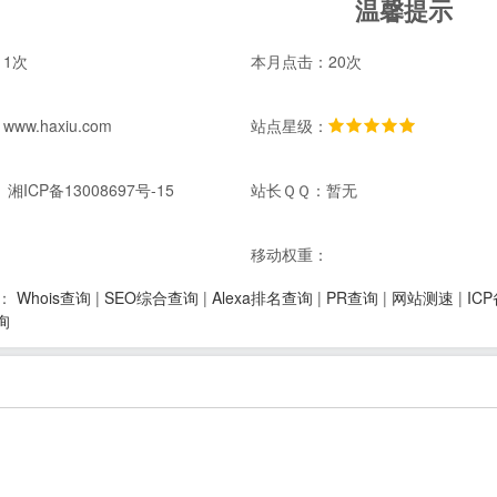
温馨提示
1次
本月点击：20次
w.haxiu.com
站点星级：
湘ICP备13008697号-15
站长ＱＱ：暂无
：
移动权重：
Whois查询
|
SEO综合查询
|
Alexa排名查询
|
PR查询
|
网站测速
|
IC
：
询