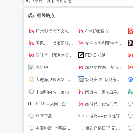
站点描述：
没有描述信息
相关站点
广州影行天下文化传播有限公司
3ce彩妆官方--
国风志，汉服正版导航站 Guofengzhi, Hanfu Genuine Navigation Station |
专注澳大利亚特产和新西兰特产的澳洲中文网 - 0061澳洲制造
三叶草 - 阿迪达斯三叶草 - 三叶草--
FENDI芬迪--
跳转中
精品女性网—都市白领最喜爱的高端女性新媒体平台
大连海贝数码网--集中采购/免费送货/免费报价/免费咨询/优质服务
智能安防_智能家居_智能办公_人工智能机器人-梨花恋--
中国时尚网—国内时尚潮流生活方式融媒体平台
闺蜜网 - 美妆互动媒体 消费参考决策入口
ELLE中文网 | 全新高端女性-- | ELLE 世界时装之苑杂志--
她时代_ 女性时尚生活网站|Smartshe-全球时尚分享平台
酷享下载
九游会----信誉保证
火豆电影-全网高清聚合影视-免费--
服饰穿搭日记-记录服饰美食精彩_潮流服装搭配技巧_穿衣搭配经验_服饰搭配穿衣打扮指南