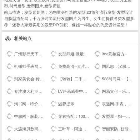
型,时尚发型,发型图片,发型师姐
站点描述：
发型师姐网：为您量身打造的发型·2019年流行发型·发型设计
与脸型搭配网，千万张时尚流行发型图片为男生、女生们提供各类发型参
考！还教大家最实用的发型DIY知识，像姐一样贴心的为您设计发型！
相关站点
广州影行天下文化传播有限公司
发型师姐-做最贴心的发型设计网
3ce彩妆官方--
机械师手表网—海外自营仓储直邮手表，名表百年品牌文化
免费高清--大片_每日更新不停播_一起看剧吧
国风志，汉服正版导航站 Guofengzhi, Hanfu Genuine Navigation Station |
到家美食会 传递好滋味
【转转】二手交易网,二手手机交易网,58闲置交易APP,转转客服
528时尚网 - 【HAO528时尚网】
专注澳大利亚特产和新西兰特产的澳洲中文网 - 0061澳洲制造
LV路易威登中国-- - LOUIS VUITTON官方--中文版 | LV--
网易支付 - 乐生活，易支付
淘书网 - 特价好书天天抢
温馨提示
表迷网-手表，名表，腕表-我的手表网，我的手表专家。
中服网 - 服装,服饰,服装品牌,服装招商,服装代理加盟,女装,男装,童装,休闲装,服装媒体,服装设计,服装资讯
穿衣搭配：100款服装搭配技巧-穿衣搭配网-搭配搜
发型屋 - 扫一扫自己脸型配发型设计软件
大连海贝数码网--集中采购/免费送货/免费报价/免费咨询/优质服务
三叶草 - 阿迪达斯三叶草 - 三叶草--
智能安防_智能家居_智能办公_人工智能机器人-梨花恋--