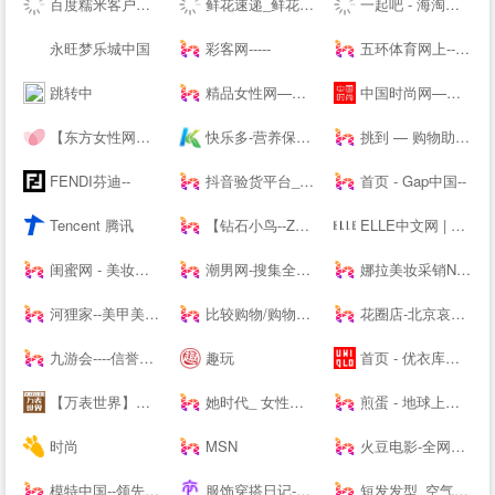
百度糯米客户端--百度糯米--客户端下载页
鲜花速递_鲜花网速递_鲜花配送【快至1小时送达】
一起吧 - 海淘购物网站大全，国外购物海外购，全球品牌商家华人网购导航
永旺梦乐城中国
彩客网-----
五环体育网上--hiwuhuan.com-运动鞋服1-8折起，户外品牌低至1折，专柜正品，耐克，阿迪达斯，匡威，户外鞋，篮球鞋，足球鞋，慢跑鞋，实体店供货
跳转中
精品女性网—都市白领最喜爱的高端女性新媒体平台
中国时尚网—国内时尚潮流生活方式融媒体平台
【东方女性网】女人我最大做时尚潮女人_时尚潮流女性_时尚女人
快乐多-营养保健,美容护肤品专业网,打造品质好生活,值得信赖
挑到 — 购物助手 超值商品每日海量快报
FENDI芬迪--
抖音验货平台_抖音带货达人-种草之家
首页 - Gap中国--
Tencent 腾讯
【钻石小鸟--Zbird】-网购珠宝专业品牌
ELLE中文网 | 全新高端女性-- | ELLE 世界时装之苑杂志--
闺蜜网 - 美妆互动媒体 消费参考决策入口
潮男网-搜集全球潮牌及球鞋潮流情报「潮牌球鞋综合站」
娜拉美妆采销NALA - 为全球美妆商家提供采销服务的平台
河狸家--美甲美容美发美妆，上门服务
比较购物/购物搜索/购物返现/-顶九比价购物搜索引擎
花圈店-北京哀思无限花圈店专业提供|花圈|殡葬花圈|殡仪花圈|葬礼花圈|丧礼花圈|祭奠花圈|吊唁花圈|丧事花圈|白事花圈|哀思花圈|公祭花圈|花篮|殡葬花篮|葬礼花篮|吊唁花篮|悼念花篮|丧事花篮|祭奠花束|吊唁花束|遗像托花|灵堂布置业务及在线订购花圈速递全国业务的服务商。
九游会----信誉保证
趣玩
首页 - 优衣库网络--
【万表世界】全球名表资讯互动平台！全球名表品牌文化、资讯、活动，手表知识、手表导购、手表鉴赏
她时代_ 女性时尚生活网站|Smartshe-全球时尚分享平台
煎蛋 - 地球上没有新鲜事
时尚
MSN
火豆电影-全网高清聚合影视-免费--
模特中国--领先的模特资讯及模特培训----
服饰穿搭日记-记录服饰美食精彩_潮流服装搭配技巧_穿衣搭配经验_服饰搭配穿衣打扮指南
短发发型_空气刘海_流行发型设计网_美发街