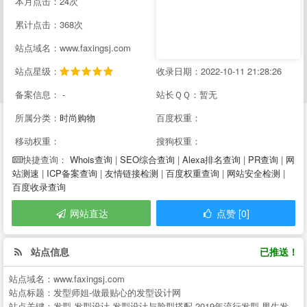
本月点击：24次
累计点击：368次
站点域名：www.faxingsj.com
站点星级：
收录日期：2022-10-11 21:28:26
备案信息： -
站长ＱＱ：暂无
所属分类：
时尚购物
百度权重：
移动权重：
搜狗权重：
Whois查询
|
SEO综合查询
|
Alexa排名查询
|
PR查询
|
网
快捷查询：
站测速
|
ICP备案查询
|
友情链接检测
|
百度权重查询
|
网站安全检测
|
百度收录查询
网站直达
点赞 [0]
站点信息
已推送！
站点域名：
www.faxingsj.com
站点标题：
发型师姐-做最贴心的发型设计网
站点关键：
发型,发型设计,发型设计与脸型搭配,2019年流行发型,男生发