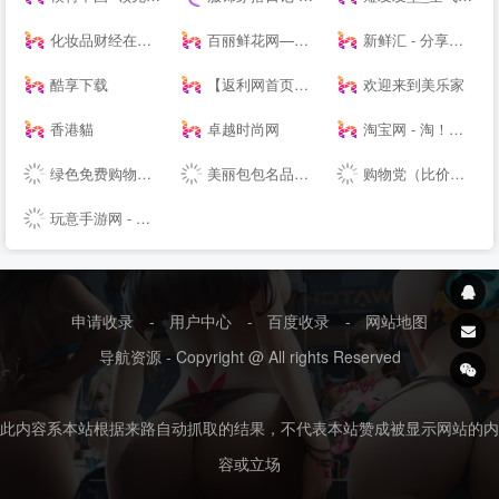
化妆品财经在线-用记录凝视产业
百丽鲜花网—鲜花速递领先品牌,网上花店提供网上订花、送花服务
新鲜汇 - 分享你的消费新主张
酷享下载
【返利网首页】返利折扣网_返利折扣网站-57折返利网
欢迎来到美乐家
香港貓
卓越时尚网
淘宝网 - 淘！我喜欢
绿色免费购物软件下载_折扣应用下载_安卓返利app下载 - 番茄购物网
美丽包包名品网-2017新款香奈儿包包|gucci包|lv包|dior包包
购物党（比价器）_精选每日值得入手促销活动及优惠券_正品比价网_历史价格查询_比价软件_购物党
玩意手游网 - 专心做手游评测的下载站！
申请收录
-
用户中心
-
百度收录
-
网站地图
导航资源 - Copyright @ All rights Reserved
此内容系本站根据来路自动抓取的结果，不代表本站赞成被显示网站的内
容或立场