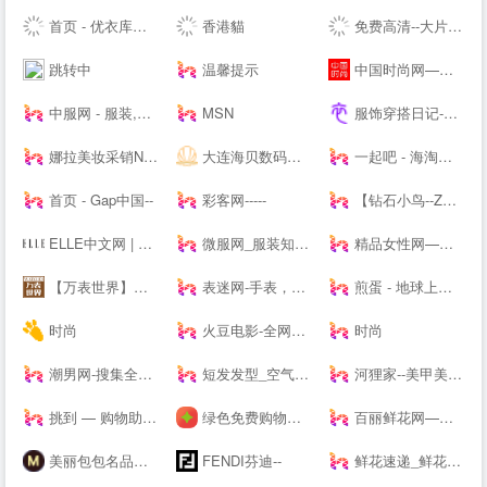
首页 - 优衣库网络--
香港貓
免费高清--大片_每日更新不停播_一起看剧吧
跳转中
温馨提示
中国时尚网—国内时尚潮流生活方式融媒体平台
中服网 - 服装,服饰,服装品牌,服装招商,服装代理加盟,女装,男装,童装,休闲装,服装媒体,服装设计,服装资讯
MSN
服饰穿搭日记-记录服饰美食精彩_潮流服装搭配技巧_穿衣搭配经验_服饰搭配穿衣打扮指南
娜拉美妆采销NALA - 为全球美妆商家提供采销服务的平台
大连海贝数码网--集中采购/免费送货/免费报价/免费咨询/优质服务
一起吧 - 海淘购物网站大全，国外购物海外购，全球品牌商家华人网购导航
首页 - Gap中国--
彩客网-----
【钻石小鸟--Zbird】-网购珠宝专业品牌
ELLE中文网 | 全新高端女性-- | ELLE 世界时装之苑杂志--
微服网_服装知识--
精品女性网—都市白领最喜爱的高端女性新媒体平台
【万表世界】全球名表资讯互动平台！全球名表品牌文化、资讯、活动，手表知识、手表导购、手表鉴赏
表迷网-手表，名表，腕表-我的手表网，我的手表专家。
煎蛋 - 地球上没有新鲜事
时尚
火豆电影-全网高清聚合影视-免费--
时尚
潮男网-搜集全球潮牌及球鞋潮流情报「潮牌球鞋综合站」
短发发型_空气刘海_流行发型设计网_美发街
河狸家--美甲美容美发美妆，上门服务
挑到 — 购物助手 超值商品每日海量快报
绿色免费购物软件下载_折扣应用下载_安卓返利app下载 - 番茄购物网
百丽鲜花网—鲜花速递领先品牌,网上花店提供网上订花、送花服务
美丽包包名品网-2017新款香奈儿包包|gucci包|lv包|dior包包
FENDI芬迪--
鲜花速递_鲜花网速递_鲜花配送【快至1小时送达】