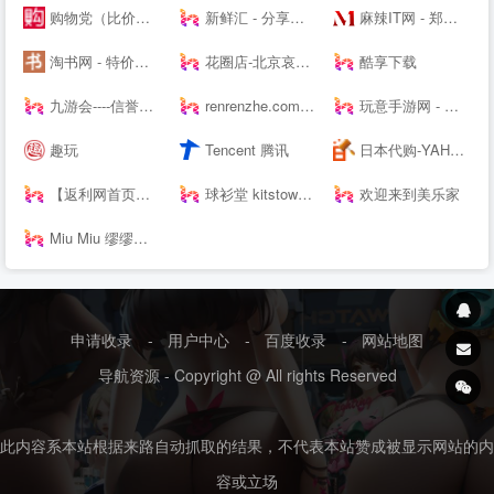
购物党（比价器）_精选每日值得入手促销活动及优惠券_正品比价网_历史价格查询_比价软件_购物党
新鲜汇 - 分享你的消费新主张
麻辣IT网 - 郑州科技市场,河南科技市场,河南郑州IT,IT批发渠道
淘书网 - 特价好书天天抢
花圈店-北京哀思无限花圈店专业提供|花圈|殡葬花圈|殡仪花圈|葬礼花圈|丧礼花圈|祭奠花圈|吊唁花圈|丧事花圈|白事花圈|哀思花圈|公祭花圈|花篮|殡葬花篮|葬礼花篮|吊唁花篮|悼念花篮|丧事花篮|祭奠花束|吊唁花束|遗像托花|灵堂布置业务及在线订购花圈速递全国业务的服务商。
酷享下载
九游会----信誉保证
renrenzhe.com - The domain is a--ilable for purchase
玩意手游网 - 专心做手游评测的下载站！
趣玩
Tencent 腾讯
日本代购-YAHOO代拍-日拍网
【返利网首页】返利折扣网_返利折扣网站-57折返利网
球衫堂 kitstown , 天下球衫，荟萃一堂。
欢迎来到美乐家
Miu Miu 缪缪中国--丨诠释奢侈品女士时装,包袋新风尚
申请收录
-
用户中心
-
百度收录
-
网站地图
导航资源 - Copyright @ All rights Reserved
此内容系本站根据来路自动抓取的结果，不代表本站赞成被显示网站的内
容或立场