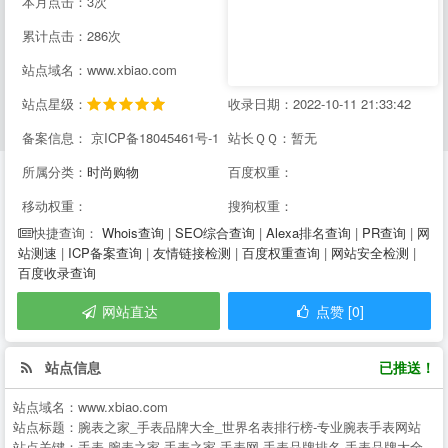
本月点击：3次
累计点击：286次
站点域名：www.xbiao.com
站点星级：
收录日期：2022-10-11 21:33:42
备案信息： 京ICP备18045461号-1
站长ＱＱ：暂无
所属分类：
时尚购物
百度权重：
移动权重：
搜狗权重：
Whois查询
|
SEO综合查询
|
Alexa排名查询
|
PR查询
|
网
快捷查询：
站测速
|
ICP备案查询
|
友情链接检测
|
百度权重查询
|
网站安全检测
|
百度收录查询
网站直达
点赞 [0]
站点信息
已推送！
站点域名：
www.xbiao.com
站点标题：
腕表之家_手表品牌大全_世界名表排行榜-专业腕表手表网站
站点关键：
手表,腕表之家,手表之家,手表网,手表品牌排名,手表品牌大全,