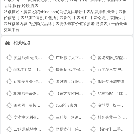
品牌,报价,论坛,腕表,--
站点描述：
腕表之家(xbiao.com)为您提供最新手表品牌排名,最新手表报
价信息,手表品牌**信息,并包括手表新闻,手表图片,手表论坛,手表购买,手
表维修等内容,为您购买品牌手表提供最有价值的参考,是爱表人士的最佳
交流平台.
相关站点
发型师姐-做最贴心的发型设计网
广州影行天下文化传播有限公司
智能安防_智能家居_智能办公_人工智能机器人-梨花恋--
528时尚网 - 【HAO528时尚网】
快乐多-营养保健,美容护肤品专业网,打造品质好生活,值得信赖
百度糯米客户端--百度糯米--客户端下载页
到家美食会 传递好滋味
国风志，汉服正版导航站 Guofengzhi, Hanfu Genuine Navigation Station |
永旺梦乐城中国
机械师手表网—海外自营仓储直邮手表，名表百年品牌文化
【东方女性网】女人我最大做时尚潮女人_时尚潮流女性_时尚女人
穿衣搭配：100款服装搭配技巧-穿衣搭配网-搭配搜
闺蜜网 - 美妆互动媒体 消费参考决策入口
3ce彩妆官方--
发型屋 - 扫一扫自己脸型配发型设计软件
专注澳大利亚特产和新西兰特产的澳洲中文网 - 0061澳洲制造
三叶草 - 阿迪达斯三叶草 - 三叶草--
抖音验货平台_抖音带货达人-种草之家
LV路易威登中国-- - LOUIS VUITTON官方--中文版 | LV--
网易支付 - 乐生活，易支付
【转转】二手交易网,二手手机交易网,58闲置交易APP,转转客服