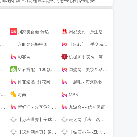
量好的鲜花网,网上订花选乐享花艺,为您传递祝福传递爱!
到家美食会 传递好滋味
网易支付 - 乐生活，易支付
永旺梦乐城中国
【转转】二手交易网,二手手机交易网,58闲置交易APP,转转客服
抢
彩客网-----
机械师手表网—海外自营仓储直邮手表，名表百年品牌文化
穿衣搭配：100款服装搭配技巧-穿衣搭配网-搭配搜
闺蜜网 - 美妆互动媒体 消费参考决策入口
鲜花速递_鲜花网速递_鲜花配送【快至1小时送达】
一起吧 - 海淘购物网站大全，国外购物海外购，全球品牌商家华人网购导航
事
时尚
MSN
物党
新鲜汇 - 分享你的消费新主张
九游会----信誉保证
-
【万表世界】全球名表资讯互动平台！全球名表品牌文化、资讯、活动，手表知识、手表导购、手表鉴赏
表迷网-手表，名表，腕表-我的手表网，我的手表专家。
【返利网首页】返利折扣网_返利折扣网站-57折返利网
【钻石小鸟--Zbird】-网购珠宝专业品牌