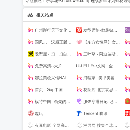
站点描述：
乐享花艺(Leflower.com)-连续多年评
相关站点
广州影行天下文化传播有限公司
发型师姐-做最贴心的发型设计网
国风志，汉服正版导航站 Guofengzhi, Hanfu Genuine Navigation Station |
【东方女性网】女人我最大做时尚潮女人_时尚潮流女性_时尚女人
发型屋 - 扫一扫自己脸型配发型设计软件
三叶草 - 阿迪达斯三叶草 - 三叶草--
免费高清--大片_每日更新不停播_一起看剧吧
ELLE中文网 | 全新高端女性-- | ELLE 世界时装之苑杂志--
娜拉美妆采销NALA - 为全球美妆商家提供采销服务的平台
河狸家--美甲美容美发美妆，上门服务
首页 - Gap中国--
花圈店-北京哀思无限花圈店专业提供|花圈|殡葬花圈|殡仪花圈|葬礼花圈|丧礼花圈|祭奠花圈|吊唁花圈|丧事花圈|白事花圈|哀思花圈|公祭花圈|花篮|殡葬花篮|葬礼花篮|吊唁花篮|悼念花篮|丧事花篮|祭奠花束|吊唁花束|遗像托花|灵堂布置业务及在线订购花圈速递全国业务的服务商。
模特中国--领先的模特资讯及模特培训----
服饰穿搭日记-记录服饰美食精彩_潮流服装搭配技巧_穿衣搭配经验_服饰搭配穿衣打扮指南
趣玩
Tencent 腾讯
火豆电影-全网高清聚合影视-免费--
潮男网-搜集全球潮牌及球鞋潮流情报「潮牌球鞋综合站」