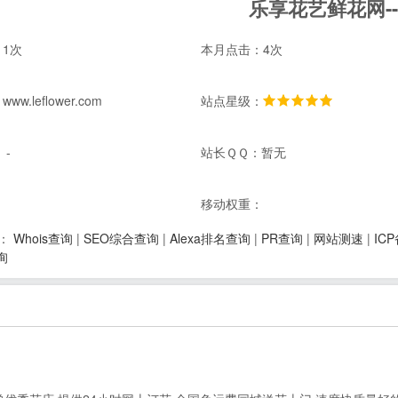
乐享花艺鲜花网--
1次
本月点击：4次
w.leflower.com
站点星级：
 -
站长ＱＱ：暂无
：
移动权重：
Whois查询
|
SEO综合查询
|
Alexa排名查询
|
PR查询
|
网站测速
|
IC
：
询