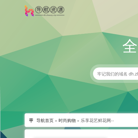
导航首页
»
时尚购物
»
乐享花艺鲜花网--