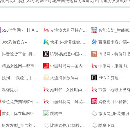
为鲜花速递优秀花店,提供24小时网上订花,全国免运费同城送花上门,速度快质
528时尚网 - 【HAO528时尚网】
专注澳大利亚特产和新西兰特产的澳洲中文网 - 0061澳洲制造
智能安防_智能家居_智能办公_人工智能机器人-梨花恋--
3ce彩妆官方--
快乐多-营养保健,美容护肤品专业网,打造品质好生活,值得信赖
百度糯米客户端--百度糯米--客户端下载页
抖音验货平台_抖音带货达人-种草之家
LV路易威登中国-- - LOUIS VUITTON官方--中文版 | LV--
淘书网 - 特价好书天天
精品女性网—都市白领最喜爱的高端女性新媒体平台
中国时尚网—国内时尚潮流生活方式融媒体平台
中服网 - 服装,服饰,服装品牌,服装招商,服装代理加盟,女装,男装,童装,休闲装,服装媒体,服装设计,服装资讯
挑到 — 购物助手 超值商品每日海量快报
大连海贝数码网--集中采购/免费送货/免费报价/免费咨询/优质服务
FENDI芬迪--
温馨提示
她时代_ 女性时尚生活网站|Smartshe-全球时尚分享平台
煎蛋 - 地球上没有新鲜
绿色免费购物软件下载_折扣应用下载_安卓返利app下载 - 番茄购物网
百丽鲜花网—鲜花速递领先品牌,网上花店提供网上订花、送花服务
购物党（比价器）_精选每日值得入手促销活动及优惠券_正品比价网_历史价格查询_比价软件_购
首页 - 优衣库网络--
跳转中
微服网_服装知识-
短发发型_空气刘海_流行发型设计网_美发街
比较购物/购物搜索/购物返现/-顶九比价购物搜索引擎
酷享下载