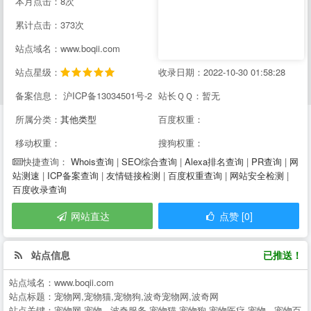
本月点击：8次
累计点击：373次
站点域名：www.boqii.com
站点星级：
收录日期：2022-10-30 01:58:28
备案信息： 沪ICP备13034501号-2
站长ＱＱ：暂无
所属分类：
其他类型
百度权重：
移动权重：
搜狗权重：
Whois查询
|
SEO综合查询
|
Alexa排名查询
|
PR查询
|
网
快捷查询：
站测速
|
ICP备案查询
|
友情链接检测
|
百度权重查询
|
网站安全检测
|
百度收录查询
网站直达
点赞 [0]
站点信息
已推送！
站点域名：
www.boqii.com
站点标题：
宠物网,宠物猫,宠物狗,波奇宠物网,波奇网
站点关键：
宠物网,宠物--,波奇服务,宠物猫,宠物狗,宠物医疗,宠物--,宠物百