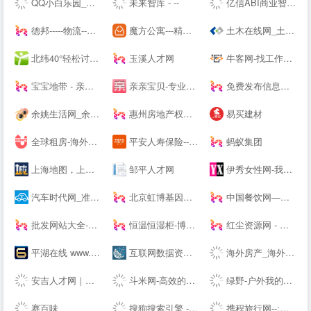
QQ小白乐园_三岁资源网_技术导航_全网精品资源分享平台
未来智库 - --
亿信ABI商业智能软件-一站式数据分析BI软件工具
德邦-----物流--一站式服务
魔方公寓---精品单身青年白领公寓出租|酒店式爱情公寓租房
土木在线网_土木工程师专业技术交流资料下载
北纬40°轻松讨论，严肃思考。
玉溪人才网
牛客网-找工作神器|笔试题库|面试经验|实习招聘内推，求职就业一站解决_牛客网
宝宝地带 - 亲子阅读育儿交流网站社区
亲亲宝贝-专业的育儿网站_亲亲宝贝网
免费发布信息网站大全_信息发布网站大全_B2B网站大全 - 壹佰导航网
余姚生活网_余姚论坛_余姚市综合--
惠州房地产权威媒体-惠民之家房产网
易买建材
全球租房-海外租房-留学租房-留学生公寓-U--s异乡好居
平安人寿保险---人寿保险,重疾保险,意外保险,医疗保险,少儿保险,理财储蓄
蚂蚁集团
上海地图，上海电子地图，上海街景地图，实景地图 - 城市吧街景地图2021
邹平人才网
伊秀女性网-我们致力于专业的女性时尚--
汽车时代网_准确汽车报价,助您正确选车、买车、用车
北京虹博基因医疗科技股份有限公司 | 虹博基因
中国餐饮网—餐饮食品批发采购供应链服务平台
批发网站大全-生意人都在用的批发123456789
恒温恒湿柜-博物馆展柜-展柜恒湿机-除湿加湿一体机-投影机恒温箱
红尘资源网 - 只为资源分享而生,专注用户切身体验! -
平湖在线 www.PH66.com | 生活_消费_信息专业媒体 | 平湖在线 平湖通
互联网数据资讯网-199IT | 发现数据的价值-199IT | 中文互联网数据研究资讯中心-199IT
海外房产_海外买房置业_海外房产投资 - 外国买房网 | Waigf.com
安吉人才网｜安吉人才市场｜安吉--｜安吉人力资源网
斗米网-高效的全职、兼职招聘服务平台
绿野-户外我的生活-绿野活动
赛百味
搜狗搜索引擎 - 上网从搜狗开始
携程旅行网--:酒店预订,机票预订查询,旅游度假,商旅管理