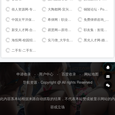
俗人资源网-专注网站源码、网站模板、插件，技术教程、实用工具、绿色软件、活动线报！
大陶都网-宜兴人的--
铜陵论坛 - Powered by Discuz!
中国太平洋保险---车险,财产保险,人寿保险,重大疾病保险,少儿保险,理财保险
希律网：职业资格类试题与答案
免费律师咨询_问律师_律师咨询-法律快车--（Lawtime.cn）
新安人才网-合肥人才网-合肥---安徽---合肥招聘会信息
易贤网—原培训认证网|考试网|人事考试网|--|人才网|报名|成绩查询
职友集：发现和了解你未来的雇主
海投网-校园招聘|校招|宣讲会|为应届毕业生提供校园招聘会最新信息
实习僧_大学生实习、校招求职--站_实习_校园招聘丨萌想科技
黑光人才网-婚纱影楼招聘_儿童影楼招聘专业平台！
二手车-二手车交易市场-二手车交易平台-第一车网
申请收录
-
用户中心
-
百度收录
-
网站地图
导航资源 - Copyright @ All rights Reserved
此内容系本站根据来路自动抓取的结果，不代表本站赞成被显示网站的内
容或立场