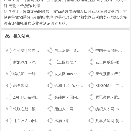
科,宠物大全,宠物论坛.
站点描述：
波奇宠物网是属于宠物爱好者的综合型网站.这里是宠物猫，宠
物狗等宠物爱好者们的集中地.也是包含宠物**和宠物百科的专业网站.选择
波奇宠物网,健康宠物生活从波奇开始.
相关站点
蛋蛋赞 | 想你所想,看你所看!
网上厨房 - 菜谱食谱大全 - 学做家常菜的美食网
中国平安保险集团提供专业的保险、银行、投资、贷款、理财服务
新浪汽车 - 汽车生活源动力！
【全国房地产门户|房地产网】-实播看房抢优惠-全国房天下
云工网威客-远程工作、按需雇佣，灵活用工人才共享平台
编织汇 - 一针一线织出无限可能！
女人网 nrw.cc-时尚女性--
天气预报30天(一个月)天气查询，天气预报未来15、20、30天 - 30天天气
喆资源网
合和社区--物业管理服务综合信息论坛
XDGAME - 专注单机游戏试玩及正版推荐！
ZAPRO·杂铺|发现美好，分享快乐！
智能网 - 国内专业的人工智能科技门户
腾讯微保 - 腾讯官方保险代理平台
银联在线 - 银联网上手机充值缴费,网上信用卡还款 安全,快捷,高效!
唐山人才网
纺织人才网texhr.cn-纺织---纺织人才--站
【台州人力网】台州人才网，台州--，台州最新人才招聘信息！
水滴互助
共享货源网-货源总舵，淘宝店货源，工厂货源，奢侈品货源网