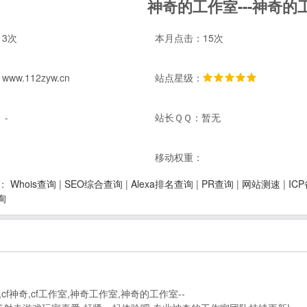
神奇的工作室---神奇的工
3次
本月点击：15次
w.112zyw.cn
站点星级：
 -
站长ＱＱ：暂无
：
移动权重：
Whois查询
|
SEO综合查询
|
Alexa排名查询
|
PR查询
|
网站测速
|
IC
：
询
f神奇,cf工作室,神奇工作室,神奇的工作室--