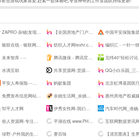
等射击游戏玩家喜爱,赶紧一起体验吧,专业神奇的工作室团队持续更新!
ZAPRO·杂铺|发现美好，分享快乐！
【全国房地产门户|房地产网】-实播看房抢优惠-全国房天下
中国平安保险集团提供专业的保险、银行、投资、贷款、理财服
银联在线 - 银联网上手机充值缴费,网上信用卡还款 安全,快捷,高效!
纺织人才网texhr.cn-纺织---纺织人才--站
编织汇 - 一针一线织出无限可能
未来智库 - --
腾讯微保 - 腾讯官方保险代理平台
北纬40°轻松讨论，严肃思考。
水滴互助
共享货源网-货源总舵，淘宝店货源，工厂货源，奢侈品货源网
QQ小白乐园_三岁资源网_技术导航_全网精品资源分享平台
平安人寿保险---人寿保险,重疾保险,意外保险,医疗保险,少儿保险,理财储蓄
蚂蚁集团
北京虹博基因医疗科技股份有限公司 | 虹博基
免费发布信息网站大全_信息发布网站大全_B2B网站大全 - 壹佰导航网
余姚生活网_余姚论坛_余姚市综合--
惠州房地产权威媒体-惠民之家房产
邹平人才网
伊秀女性网-我们致力于专业的女性时尚--
汽车时代网_准确汽车报价,助您正确选车、买车、用车
俗人资源网-专注网站源码、网站模板、插件，技术教程、实用工具、绿色软件、活动线报！
平湖在线 www.PH66.com | 生活_消费_信息专业媒体 | 平湖在线 平湖通
互联网数据资讯网-199IT | 发现数据的价值-199IT | 中文互联网数据研究资讯中心-199
绿野-户外我的生活-绿野活动
赛百味
【清宫图表】生男生女清宫图表|2022生男生女预测表-生育帮 - 生男生