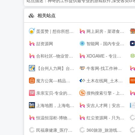
站点描述：
神奇的工作提供最专业的游戏软件,深受各类cf
相关站点
蛋蛋赞 | 想你所想,看你所看!
网上厨房 - 菜谱食谱大全 - 学做家常菜的美食网
喆资源网
智能网 - 国内专业的人工智能科技门户
合和社区--物业管理服务综合信息论坛
XDGAME - 专注单机游戏试玩及正版推荐！
【台州人力网】台州人才网，台州--，台州最新人才招聘信息！
牛客网-找工作神器|笔试题库|面试经验|实习招聘内推，求职就业一站解决_牛客网
魔方公寓---精品单身青年白领公寓出租|酒店式爱情公寓租房
土木在线网_土木工程师专业技术交流资料下载
亲亲宝贝-专业的育儿网站_亲亲宝贝网
搜狗搜索引擎 - 上网从搜狗开始
上海地图，上海电子地图，上海街景地图，实景地图 - 城市吧街景地图2021
安吉人才网｜安吉人才市场｜安吉--｜安吉人力资源网
恒温恒湿柜-博物馆展柜-展柜恒湿机-除湿加湿一体机-投影机恒温箱
红尘资源网 - 只为资源分享而生,专注用户切身体验! -
民福康健康_医疗健康科普与在线健康内容服务平台
360旅游_旅游线路推荐_旅游景点大全