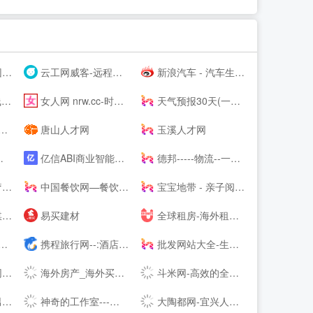
务
云工网威客-远程工作、按需雇佣，灵活用工人才共享平台
新浪汽车 - 汽车生活源动力！
！
女人网 nrw.cc-时尚女性--
天气预报30天(一个月)天气查询，天气预报未来15、20、30天 - 30天天气
唐山人才网
玉溪人才网
亿信ABI商业智能软件-一站式数据分析BI软件工具
德邦-----物流--一站式服务
因
中国餐饮网—餐饮食品批发采购供应链服务平台
宝宝地带 - 亲子阅读育儿交流网站社区
网
易买建材
全球租房-海外租房-留学租房-留学生公寓-U--s异乡好居
携程旅行网--:酒店预订,机票预订查询,旅游度假,商旅管理
批发网站大全-生意人都在用的批发123456789
IT
海外房产_海外买房置业_海外房产投资 - 外国买房网 | Waigf.com
斗米网-高效的全职、兼职招聘服务平台
女帮
神奇的工作室---神奇的工作室--
大陶都网-宜兴人的--