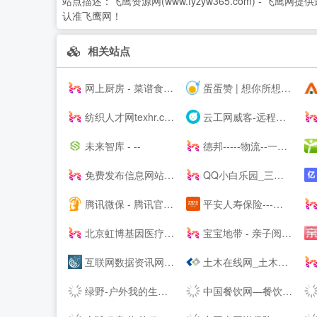
站点描述：
飞鹰资源网(www.fyzyw365.com) 
认准飞鹰网！
相关站点
网上厨房 - 菜谱食谱大全 - 学做家常菜的美食网
蛋蛋赞 | 想你所想,看你所看!
纺织人才网texhr.cn-纺织---纺织人才--站
云工网威客-远程工作、按需雇佣，灵活用工人才共享平台
未来智库 - --
德邦-----物流--一站式服务
免费发布信息网站大全_信息发布网站大全_B2B网站大全 - 壹佰导航网
QQ小白乐园_三岁资源网_技术导航_全网精品资源分享平台
腾讯微保 - 腾讯官方保险代理平台
平安人寿保险---人寿保险,重疾保险,意外保险,医疗保险,少儿保险,理财储蓄
北京虹博基因医疗科技股份有限公司 | 虹博基因
宝宝地带 - 亲子阅读育儿交流网站社区
互联网数据资讯网-199IT | 发现数据的价值-199IT | 中文互联网数据研究资讯中心-199IT
土木在线网_土木工程师专业技术交流资料下载
绿野-户外我的生活-绿野活动
中国餐饮网—餐饮食品批发采购供应链服务平台