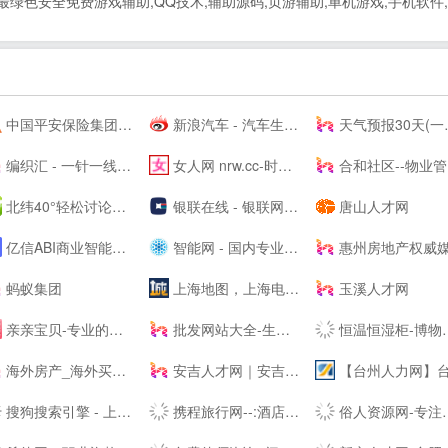
- 飞鹰网提供最绿色安全免费游戏辅助,QQ技术,辅助源码,页游辅助,单机游戏,
中国平安保险集团提供专业的保险、银行、投资、贷款、理财服务
新浪汽车 - 汽车生活源动力！
天气预报30天(一个月)天气查询，天气预报未来15、20、30天 - 30天天气
编织汇 - 一针一线织出无限可能！
女人网 nrw.cc-时尚女性--
合和社区--物业管理服务综合信息论坛
北纬40°轻松讨论，严肃思考。
银联在线 - 银联网上手机充值缴费,网上信用卡还款 安全,快捷,高效!
唐山人才网
亿信ABI商业智能软件-一站式数据分析BI软件工具
智能网 - 国内专业的人工智能科技门户
惠州房地产权威媒体-惠民之家房产
蚂蚁集团
上海地图，上海电子地图，上海街景地图，实景地图 - 城市吧街景地图2021
玉溪人才网
亲亲宝贝-专业的育儿网站_亲亲宝贝网
批发网站大全-生意人都在用的批发123456789
恒温恒湿柜-博物馆展柜-展柜恒湿机-除湿加湿一体机-投影机恒温箱
海外房产_海外买房置业_海外房产投资 - 外国买房网 | Waigf.com
安吉人才网｜安吉人才市场｜安吉--｜安吉人力资源网
【台州人力网】台州人才网，台州--，台州最新人才招聘信息
搜狗搜索引擎 - 上网从搜狗开始
携程旅行网--:酒店预订,机票预订查询,旅游度假,商旅管理
俗人资源网-专注网站源码、网站模板、插件，技术教程、实用工具、绿色软件、活动线报！