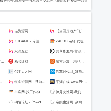
手机软件,破解软件,编程安全与易语言交流等互联网软件资源平台请
喆资源网
【全国房地产门户|房地产网】-实播看房抢优惠-全国房天下
XDGAME - 专注单机游戏试玩及正版推荐！
ZAPRO·杂铺|发现美好，分享快乐！
水滴互助
共享货源网-货源总舵，淘宝店货源，工厂货源，奢侈品货源网
网
易买建材
魔方公寓---精品单身青年白领公寓出租|酒店式爱情公寓租房
邹平人才网
汽车时代网_准确汽车报价,助您正确选车、买车、用车
红尘资源网 - 只为资源分享而生,专注用户切身体验! -
平湖在线 www.PH66.com | 生活_消费_信息专业媒体 | 平湖在线 平湖通
！
牛客网-找工作神器|笔试题库|面试经验|实习招聘内推，求职就业一站解决_牛客网
伊秀女性网-我们致力于专业的女性时尚--
铜陵论坛 - Powered by Discuz!
余姚生活网_余姚论坛_余姚市综合--