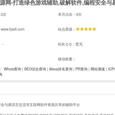
2次
本月点击：4次
ww.fyw9.com
站点星级：
 -
站长ＱＱ：暂无
：
移动权重：
Whois查询
|
SEO综合查询
|
Alexa排名查询
|
PR查询
|
网站测速
|
IC
：
询
程安全与易语言交流等互联网软件资源共享的辅助平台