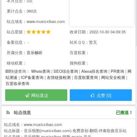
本月点击：3次
累计点击：360次
站点域名：www.musicxibao.com
站点星级：
收录日期：2022-10-30 04:09:35
备案信息： -
站长ＱＱ：暂无
所属分类：
音乐畅听
百度权重：
移动权重：
搜狗权重：
Whois查询
|
SEO综合查询
|
Alexa排名查询
|
PR查询
|
网
快捷查询：
站测速
|
ICP备案查询
|
友情链接检测
|
百度权重查询
|
网站安全检测
|
百度收录查询
网站直达
点赞 [0]
站点信息
已推送！
站点域名：
www.musicxibao.com
站点标题：
音乐细胞(musicxibao.com)-免费原创-翻唱-伴奏歌曲音乐站
站点关键：
音乐细胞,musicxibao,细胞,music,音乐