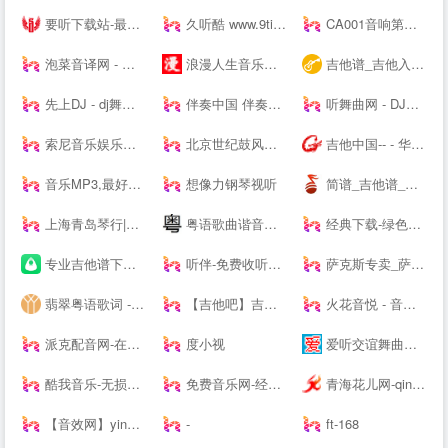
要听下载站-最新手机游戏软件下载平台
久听酷 www.9tingku.com 原创DJ音乐分享平台 DJ舞曲 超劲爆车载DJ下载网站
CA001音响第一网 _ 音频视频灯光信息平台 - Powered by CA001.COM
泡菜音译网 - 韩语歌词音译,谐音歌词,韩剧ost音译分享平台
浪漫人生音乐网,www.dj191.com,车载音乐,慢摇中文,武汉dj193,最新好听的dj,音乐串烧,Dj视频下载,免费下载
吉他谱_吉他入门教程_吉他教学视频_吉他谱下载-吉他屋
先上DJ - dj舞曲|dj歌曲串烧|dj慢摇舞曲|劲爆dj|车载dj
伴奏中国 伴奏网 -- 【其他均为假冒网站 将追究法律责任】
听舞曲网 - DJ舞曲,MP4,MP3免费下载,流行音乐,抖音热门歌曲,网络热门歌曲
索尼音乐娱乐中国 | Sony Music Entertainment China
北京世纪鼓风打击乐器中心-打击乐鼓风
吉他中国-- - 华语首席吉他门户！中文旗舰吉他多维平台！
音乐MP3,最好听的歌曲,流行音乐网 - YYMP3音乐网
想像力钢琴视听
简谱_吉他谱_简谱歌谱大全_钢琴谱_歌谱曲谱大全 - 爱曲谱网
上海青岛琴行|钢琴品牌|买钢琴|学钢琴|钢琴价格|小小莫扎特钢琴城培训--
粤语歌曲谐音网-粤语歌词谐音网
经典下载-绿色软件下载-常用软件下载
专业吉他谱下载平台 - 吉他世界
听伴-免费收听小说相声儿歌笑话段子,网络收音机|在线收听平台！
萨克斯专卖_萨克斯价格_进口萨克斯_萨克斯厂家-台湾Sertur/萨尔特萨克斯【官网】
翡翠粤语歌词 - 粤语歌词拼音注音
【吉他吧】吉他谱大全_吉他弹唱视频教学
火花音悦 - 音乐版权服务平台，正版音乐好听不贵
派克配音网-在线配音网站_广告宣传片配音_动画游戏配音公司
度小视
爱听交谊舞曲网-交谊舞曲下载,免费交谊舞曲,广场舞曲,交谊舞曲,最新交谊舞曲网
酷我音乐-无损音质正版在线试听网站
免费音乐网-经典歌曲大全、无损MP3歌曲免费下载
青海花儿网-qinghaihuaer.com.cn
【音效网】yinxiao.com-音效,音效网,免费音效素材,音效素材网,音效素材,音效网,音效素材网,音效素材下载,音效素材网站,中国音效素材,音效素材,音效网
-
ft-168