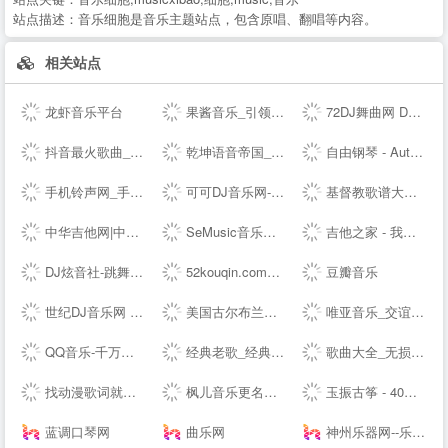
站点描述：
音乐细胞是音乐主题站点，包含原唱、翻唱等内容。
相关站点
龙虾音乐平台
果酱音乐_引领音乐娱乐新风向
72DJ舞曲网 DJ舞曲 DJ串烧 最新好听的dj舞曲免费下载网站
抖音最火歌曲_好听的歌曲 - 我要歌词网
乾坤语音帝国_MP3音乐免费试听下载网站
自由钢琴 - AutoPiano | 在线钢琴，键盘钢琴，模拟钢琴，多种乐器选择，好听又好玩
手机铃声网_手机铃声下载_免费手机铃声下载
可可DJ音乐网-车载dj dj舞曲 dj现场视频 原创DJ音乐分享平台
基督教歌谱大全-分享基督教赞美诗歌简谱，五线谱，和弦谱，歌词的最佳网站!
中华吉他网|中国(珠海)国际吉他艺术节|中国(珠海)吉他大赛|教育|琴行|厂商|珠海吉他学会|研究会|珠海市音乐家协会|联谊会|结他|吉它|china|gutiar|keytar|www.zhguitar.com
SeMusic音乐网站源码|一号DJ开源PHP音乐CMS网站管理系统
吉他之家 - 我的吉他谱,我的吉他网站!
DJ炫音社-跳舞专辑_公路音乐_酒吧音乐夜店慢摇车载DJ舞曲网站
52kouqin.com到期，请续费
豆瓣音乐
世纪DJ音乐网 - 无损高品质DJ舞曲分享,音质最好的DJ免费下载网站
美国古尔布兰森GULBRANSEN-百年高端品牌钢琴-（中国）--
唯亚音乐_交谊舞曲_舞厅舞曲大全_夜场交谊舞曲
QQ音乐-千万正版音乐海量无损曲库新歌热歌天天畅听的高品质音乐平台！
经典老歌_经典老歌大全_经典老歌100首怀旧连播
歌曲大全_无损音乐下载_MP3歌曲免费下载 - 求歌网
找动漫歌词就到 - 每日动漫歌词网
枫儿音乐更名为枫儿乐谱网提供各种简谱，歌谱，五线谱，吉他谱
玉振古筝 - 40年技术沉淀，铸就扬州筝业佼佼者
蓝调口琴网
曲乐网
神州乐器网--乐器行业--