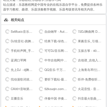
站点描述：
乐器教程网是中国专业的在线乐器自学平台，免费提供各种乐
器学习教程、曲谱、乐器演奏教学视频、乐器考级资讯等相关内容。
相关站点
SeMusic音乐网站源码|一号DJ开源PHP音乐CMS网站管理系统
自由钢琴 - AutoPiano | 在线钢琴，键盘钢琴，模拟钢琴，多种乐器选择，好听又好玩
72DJ舞曲网 DJ舞曲 DJ串烧 最新好听的dj舞曲免费下载网站
DJ炫音社-跳舞专辑_公路音乐_酒吧音乐夜店慢摇车载DJ舞曲网站
经典下载-绿色软件下载-常用软件下载
果酱音乐_引领音乐娱乐新风向
手机铃声网_手机铃声下载_免费手机铃声下载
可可DJ音乐网-车载dj dj舞曲 dj现场视频 原创DJ音乐分享平台
玉振古筝 - 40年技术沉淀，铸就扬州筝业佼佼者
蓝调口琴网
中华吉他网|中国(珠海)国际吉他艺术节|中国(珠海)吉他大赛|教育|琴行|厂商|珠海吉他学会|研究会|珠海市音乐家协会|联谊会|结他|吉它|china|gutiar|keytar|www.zhguitar.com
吉他谱_吉他入门教程_吉他教学视频_吉他谱下载-吉他屋
先上DJ - dj舞曲|dj歌曲串烧|dj慢摇舞曲|劲爆dj|车载dj
QQ音乐-千万正版音乐海量无损曲库新歌热歌天天畅听的高品质音乐平台！
上海青岛琴行|钢琴品牌|买钢琴|学钢琴|钢琴价格|小小莫扎特钢琴城培训--
找动漫歌词就到 - 每日动漫歌词网
要听下载站-最新手机游戏软件下载平台
听伴-免费收听小说相声儿歌笑话段子,网络收音机|在线收听平台！
CA001音响第一网 _ 音频视频灯光信息平台 - Powered by CA001.COM
52kouqin.com到期，请续费
火花音悦 - 音乐版权服务平台，正版音乐好听不贵
豆瓣音乐
伴奏中国 伴奏网 -- 【其他均为假冒网站 将追究法律责任】
抖音最火歌曲_好听的歌曲 - 我要歌词网