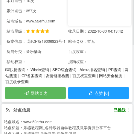
本月点击：10次
累计点击：357次
站点域名：www.52erhu.com
站点星级：
收录日期：2022-10-30 04:13:42
备案信息： 苏ICP备19006823号-1
站长ＱＱ：暂无
所属分类：
音乐畅听
百度权重：
移动权重：
搜狗权重：
Whois查询
|
SEO综合查询
|
Alexa排名查询
|
PR查询
|
网
快捷查询：
站测速
|
ICP备案查询
|
友情链接检测
|
百度权重查询
|
网站安全检测
|
百度收录查询
网站直达
点赞 [0]
站点信息
已推送！
站点域名：
www.52erhu.com
站点标题：
乐器教程网_各种乐器自学教程及教学资源分享平台
站点关键：
乐器教程,乐器教学,乐器学习网