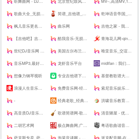
听舞曲网 - DJ舞曲,MP4,MP3免费下载,流行音乐,抖音热门歌曲,网络热门歌曲
北京世纪鼓风打击乐器中心-打击乐鼓风
MV--,高清MV,1080PMV,高清MP4,MV下载,可可MV
歌曲大全_无损音乐下载_MP3歌曲免费下载 - 求歌网
简谱_吉他谱_简谱歌谱大全_钢琴谱_歌谱曲谱大全 - 爱曲谱网
乾坤语音帝国_MP3音乐免费试听下载网站
枫儿音乐更名为枫儿乐谱网提供各种简谱，歌谱，五线谱，吉他谱
曲乐网
吉他之家 - 我的吉他谱,我的吉他网站!
【吉他吧】吉他谱大全_吉他弹唱视频教学
酷我音乐-无损音质正版在线试听网站
青海花儿网-qinghaihuaer.com.cn
世纪DJ音乐网 - 无损高品质DJ舞曲分享,音质最好的DJ免费下载网站
美国古尔布兰森GULBRANSEN-百年高端品牌钢琴-（中国）--
唯亚音乐_交谊舞曲_舞厅舞曲大全_夜场交谊舞曲
音乐MP3,最好听的歌曲,流行音乐网 - YYMP3音乐网
龙虾音乐平台
midifan：我们关注电脑音乐
想像力钢琴视听
专业吉他谱下载平台 - 吉他世界
基督教歌谱大全-分享基督教赞美诗歌简谱，五线谱，和弦谱，歌词的最佳网站!
浪漫人生音乐网,www.dj191.com,车载音乐,慢摇中文,武汉dj193,最新好听的dj,音乐串烧,Dj视频下载,免费下载
免费音乐网-经典歌曲大全、无损MP3歌曲免费下载
索尼音乐娱乐中国 | Sony Music Entertainment China
-
经典老歌_经典老歌大全_经典老歌100首怀旧连播
洪啸音乐教育工作站 - 音乐教师的网络家园 - Powered by Discuz!
高音质DJ音乐盒2020---320kbps高清DJ播放器 dj音乐盒2016
歌谱简谱网-歌谱网_搜谱网_中国歌谱网简谱大全
清音陋屋 - 优美纯音乐精美散文分享网站
二胡艺术网
极点舞曲网,广场舞,中国好舞蹈,鬼步舞,交谊舞曲,交谊舞曲网站,交谊舞曲免费下载,dj舞曲免费下载,dj舞曲下载,舞曲大全,劲爆dj舞曲,好听的dj舞曲
粤语歌曲谐音网-粤语歌词谐音网
萨克斯专卖_萨克斯价格_进口萨克斯_萨克斯厂家-台湾Sertur/萨尔特萨克斯【官网】
泡菜音译网 - 韩语歌词音译,谐音歌词,韩剧ost音译分享平台
派克配音网-在线配音网站_广告宣传片配音_动画游戏配音公司