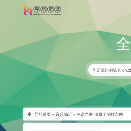
导航首页
»
音乐畅听
»
曲谱之家-做最全的搜谱网