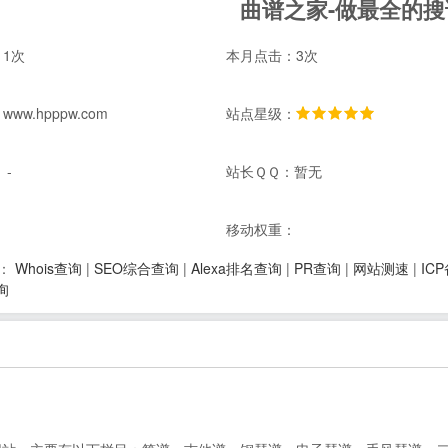
曲谱之家-做最全的搜
1次
本月点击：3次
ww.hpppw.com
站点星级：
 -
站长ＱＱ：暂无
：
移动权重：
Whois查询
|
SEO综合查询
|
Alexa排名查询
|
PR查询
|
网站测速
|
IC
：
询