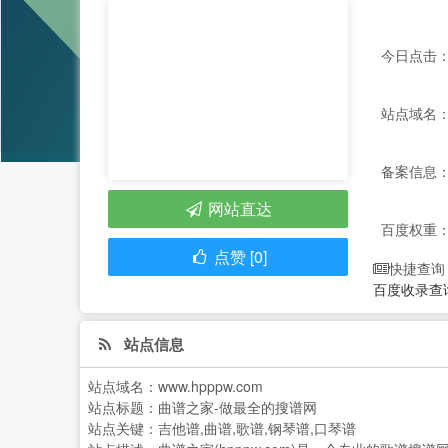
今日点击：
站点域名：w
备案信息：
网站直达
百度权重
点赞 [0]
快捷查询
百度收录查
站点信息
站点域名：
www.hpppw.com
站点标题：
曲谱之家-做最全的搜谱网
站点关键：
吉他谱,曲谱,歌谱,钢琴谱,口琴谱