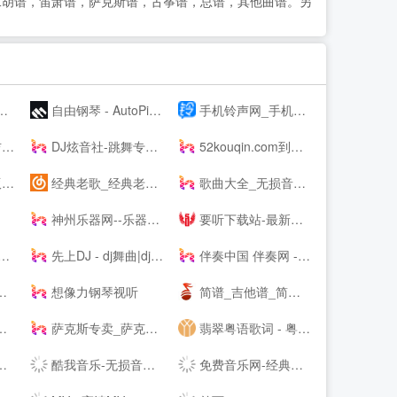
，二胡谱，笛萧谱，萨克斯谱，古筝谱，总谱，其他曲谱。另
自由钢琴 - AutoPiano | 在线钢琴，键盘钢琴，模拟钢琴，多种乐器选择，好听又好玩
手机铃声网_手机铃声下载_免费手机铃声下载
!
DJ炫音社-跳舞专辑_公路音乐_酒吧音乐夜店慢摇车载DJ舞曲网站
52kouqin.com到期，请续费
！
经典老歌_经典老歌大全_经典老歌100首怀旧连播
歌曲大全_无损音乐下载_MP3歌曲免费下载 - 求歌网
神州乐器网--乐器行业--
要听下载站-最新手机游戏软件下载平台
先上DJ - dj舞曲|dj歌曲串烧|dj慢摇舞曲|劲爆dj|车载dj
伴奏中国 伴奏网 -- 【其他均为假冒网站 将追究法律责任】
想像力钢琴视听
简谱_吉他谱_简谱歌谱大全_钢琴谱_歌谱曲谱大全 - 爱曲谱网
萨克斯专卖_萨克斯价格_进口萨克斯_萨克斯厂家-台湾Sertur/萨尔特萨克斯【官网】
翡翠粤语歌词 - 粤语歌词拼音注音
酷我音乐-无损音质正版在线试听网站
免费音乐网-经典歌曲大全、无损MP3歌曲免费下载