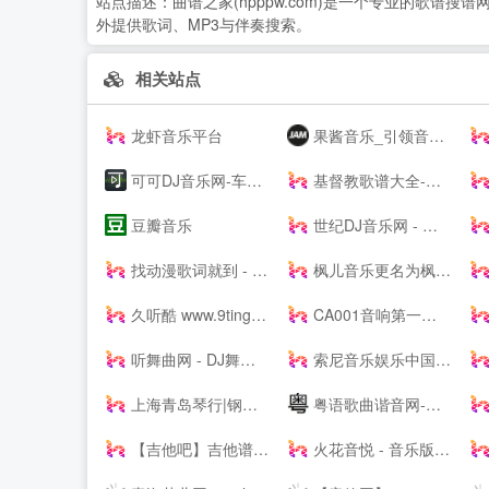
站点描述：
曲谱之家(hpppw.com)是一个专业的歌
外提供歌词、MP3与伴奏搜索。
相关站点
龙虾音乐平台
果酱音乐_引领音乐娱乐新风向
可可DJ音乐网-车载dj dj舞曲 dj现场视频 原创DJ音乐分享平台
基督教歌谱大全-分享基督教赞美诗歌简谱，五线谱，和弦谱，歌词的最佳网站!
豆瓣音乐
世纪DJ音乐网 - 无损高品质DJ舞曲分享,音质最好的DJ免费下载网站
找动漫歌词就到 - 每日动漫歌词网
枫儿音乐更名为枫儿乐谱网提供各种简谱，歌谱，五线谱，吉他谱
久听酷 www.9tingku.com 原创DJ音乐分享平台 DJ舞曲 超劲爆车载DJ下载网站
CA001音响第一网 _ 音频视频灯光信息平台 - Powered by CA001.COM
听舞曲网 - DJ舞曲,MP4,MP3免费下载,流行音乐,抖音热门歌曲,网络热门歌曲
索尼音乐娱乐中国 | Sony Music Entertainment China
上海青岛琴行|钢琴品牌|买钢琴|学钢琴|钢琴价格|小小莫扎特钢琴城培训--
粤语歌曲谐音网-粤语歌词谐音网
【吉他吧】吉他谱大全_吉他弹唱视频教学
火花音悦 - 音乐版权服务平台，正版音乐好听不贵