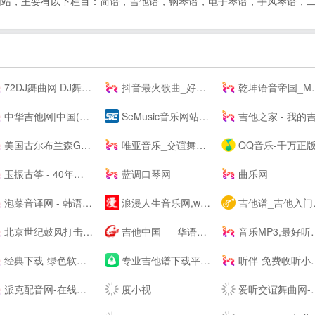
谱搜谱网站，主要有以下栏目：简谱，吉他谱，钢琴谱，电子琴谱，手风琴谱
72DJ舞曲网 DJ舞曲 DJ串烧 最新好听的dj舞曲免费下载网站
抖音最火歌曲_好听的歌曲 - 我要歌词网
乾坤语音帝国_MP3音乐免费试听下载网站
中华吉他网|中国(珠海)国际吉他艺术节|中国(珠海)吉他大赛|教育|琴行|厂商|珠海吉他学会|研究会|珠海市音乐家协会|联谊会|结他|吉它|china|gutiar|keytar|www.zhguitar.com
SeMusic音乐网站源码|一号DJ开源PHP音乐CMS网站管理系统
吉他之家 - 我的吉他谱,我的吉他网站
美国古尔布兰森GULBRANSEN-百年高端品牌钢琴-（中国）--
唯亚音乐_交谊舞曲_舞厅舞曲大全_夜场交谊舞曲
QQ音乐-千万正版音乐海量无损曲库新歌热歌天天畅听的高品质音乐平台
玉振古筝 - 40年技术沉淀，铸就扬州筝业佼佼者
蓝调口琴网
曲乐网
泡菜音译网 - 韩语歌词音译,谐音歌词,韩剧ost音译分享平台
浪漫人生音乐网,www.dj191.com,车载音乐,慢摇中文,武汉dj193,最新好听的dj,音乐串烧,Dj视频下载,免费下载
吉他谱_吉他入门教程_吉他教学视频_吉他谱下载-吉他屋
北京世纪鼓风打击乐器中心-打击乐鼓风
吉他中国-- - 华语首席吉他门户！中文旗舰吉他多维平台！
音乐MP3,最好听的歌曲,流行音乐网 - YYMP3音乐网
经典下载-绿色软件下载-常用软件下载
专业吉他谱下载平台 - 吉他世界
听伴-免费收听小说相声儿歌笑话段子,网络收音机|在线收听平台！
派克配音网-在线配音网站_广告宣传片配音_动画游戏配音公司
度小视
爱听交谊舞曲网-交谊舞曲下载,免费交谊舞曲,广场舞曲,交谊舞曲,最新交谊舞曲网