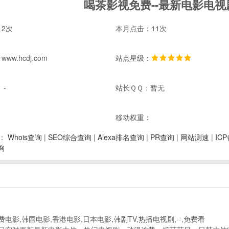
喝茶影视免费--最新电影电视
2次
本月点击：11次
w.hcdj.com
站点星级：
 -
站长ＱＱ：暂无
：
移动权重：
Whois查询
|
SEO综合查询
|
Alexa排名查询
|
PR查询
|
网站测速
|
IC
：
询
电影,韩国电影,香港电影,日本电影,韩剧TV,热播电视剧,--,免费看