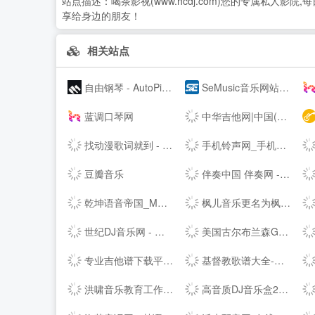
站点描述：
喝茶影视(www.hcdj.com)您的专属私
享给身边的朋友！
相关站点
自由钢琴 - AutoPiano | 在线钢琴，键盘钢琴，模拟钢琴，多种乐器选择，好听又好玩
SeMusic音乐网站源码|一号DJ开源PHP音乐CMS网站管理系统
蓝调口琴网
中华吉他网|中国(珠海)国际吉他艺术节|中国(珠海)吉他大赛|教育|琴行|厂商|珠海吉他学会|研究会|珠海市音乐家协会|联谊会|结他|吉它|china|gutiar|keytar|www.zhguitar.com
找动漫歌词就到 - 每日动漫歌词网
手机铃声网_手机铃声下载_免费手机铃声下载
豆瓣音乐
伴奏中国 伴奏网 -- 【其他均为假冒网站 将追究法律责任】
乾坤语音帝国_MP3音乐免费试听下载网站
枫儿音乐更名为枫儿乐谱网提供各种简谱，歌谱，五线谱，吉他谱
世纪DJ音乐网 - 无损高品质DJ舞曲分享,音质最好的DJ免费下载网站
美国古尔布兰森GULBRANSEN-百年高端品牌钢琴-（中国）--
专业吉他谱下载平台 - 吉他世界
基督教歌谱大全-分享基督教赞美诗歌简谱，五线谱，和弦谱，歌词的最佳网站!
洪啸音乐教育工作站 - 音乐教师的网络家园 - Powered by Discuz!
高音质DJ音乐盒2020---320kbps高清DJ播放器 dj音乐盒2016