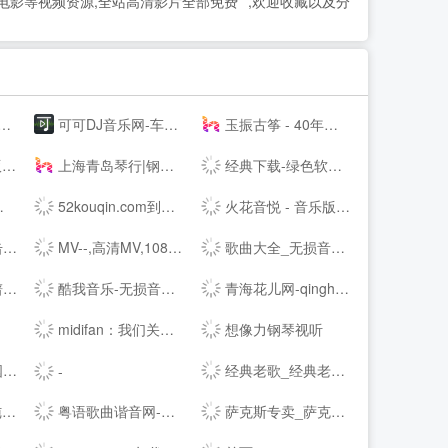
片电影等视频资源,全站高清影片全部免费**,欢迎收藏以及分
可可DJ音乐网-车载dj dj舞曲 dj现场视频 原创DJ音乐分享平台
玉振古筝 - 40年技术沉淀，铸就扬州筝业佼佼者
！
上海青岛琴行|钢琴品牌|买钢琴|学钢琴|钢琴价格|小小莫扎特钢琴城培训--
经典下载-绿色软件下载-常用软件下载
52kouqin.com到期，请续费
火花音悦 - 音乐版权服务平台，正版音乐好听不贵
风
MV--,高清MV,1080PMV,高清MP4,MV下载,可可MV
歌曲大全_无损音乐下载_MP3歌曲免费下载 - 求歌网
学
酷我音乐-无损音质正版在线试听网站
青海花儿网-qinghaihuaer.com.cn
midifan：我们关注电脑音乐
想像力钢琴视听
na
经典老歌_经典老歌大全_经典老歌100首怀旧连播
-
站
粤语歌曲谐音网-粤语歌词谐音网
萨克斯专卖_萨克斯价格_进口萨克斯_萨克斯厂家-台湾Sertur/萨尔特萨克斯【官网】