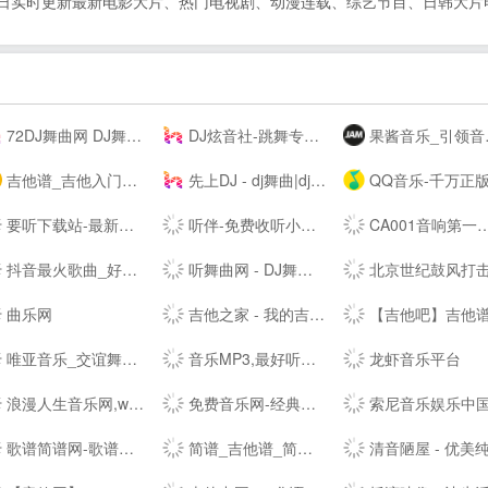
人影院,每日实时更新最新电影大片、热门电视剧、动漫连载、综艺节目、日韩大
72DJ舞曲网 DJ舞曲 DJ串烧 最新好听的dj舞曲免费下载网站
DJ炫音社-跳舞专辑_公路音乐_酒吧音乐夜店慢摇车载DJ舞曲网站
果酱音乐_引领音乐娱乐新风向
吉他谱_吉他入门教程_吉他教学视频_吉他谱下载-吉他屋
先上DJ - dj舞曲|dj歌曲串烧|dj慢摇舞曲|劲爆dj|车载dj
QQ音乐-千万正版音乐海量无损曲库新歌热歌天天畅听的高品质音乐平台
要听下载站-最新手机游戏软件下载平台
听伴-免费收听小说相声儿歌笑话段子,网络收音机|在线收听平台！
CA001音响第一网 _ 音频视频灯光信息平台 - Powered by CA001.COM
抖音最火歌曲_好听的歌曲 - 我要歌词网
听舞曲网 - DJ舞曲,MP4,MP3免费下载,流行音乐,抖音热门歌曲,网络热门歌曲
北京世纪鼓风打击乐器中心-打击乐鼓
曲乐网
吉他之家 - 我的吉他谱,我的吉他网站!
【吉他吧】吉他谱大全_吉他弹唱视频教
唯亚音乐_交谊舞曲_舞厅舞曲大全_夜场交谊舞曲
音乐MP3,最好听的歌曲,流行音乐网 - YYMP3音乐网
龙虾音乐平台
浪漫人生音乐网,www.dj191.com,车载音乐,慢摇中文,武汉dj193,最新好听的dj,音乐串烧,Dj视频下载,免费下载
免费音乐网-经典歌曲大全、无损MP3歌曲免费下载
索尼音乐娱乐中国 | Sony Music Entertainment Chi
歌谱简谱网-歌谱网_搜谱网_中国歌谱网简谱大全
简谱_吉他谱_简谱歌谱大全_钢琴谱_歌谱曲谱大全 - 爱曲谱网
清音陋屋 - 优美纯音乐精美散文分享网