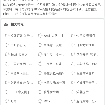
站点描述：
值值值是一个特价搜索引擎：实时监控全网什么值得买类资讯
和爆料，每日同步推荐1000+高性价比商品和打折促销活动。让你在第一
时间，一站式获取全网优惠券和特价信息
相关站点
发型师姐-做最贴心的发型设计网
528时尚网 - 【HAO528时尚网】
快乐多-营养保健,美容护肤品专业网,打造品质好生活,值得信赖
广州影行天下文化传播有限公司
国风志，汉服正版导航站 Guofengzhi, Hanfu Genuine Navigation Station |
【东方女性网】女人我最大做时尚潮女人_时尚潮流女性_时尚女人
3ce彩妆官方--
发型屋 - 扫一扫自己脸型配发型设计软件
智能安防_智能家居_智能办公_人工智能机器人-梨花恋--
中国时尚网—国内时尚潮流生活方式融媒体平台
中服网 - 服装,服饰,服装品牌,服装招商,服装代理加盟,女装,男装,童装,休闲装,服装媒体,服装设计,服装资讯
穿衣搭配：100款服装搭配技巧-穿衣搭配网-搭配搜
闺蜜网 - 美妆互动媒体 消费参考决策入口
娜拉美妆采销NALA - 为全球美妆商家提供采销服务的平台
百度糯米客户端--百度糯米--客户端下载页
到家美食会 传递好滋味
永旺梦乐城中国
机械师手表网—海外自营仓储直邮手表，名表百年品牌文化
ELLE中文网 | 全新高端女性-- | ELLE 世界时装之苑杂志--
精品女性网—都市白领最喜爱的高端女性新媒体平台
温馨提示
时尚
MSN
服饰穿搭日记-记录服饰美食精彩_潮流服装搭配技巧_穿衣搭配经验_服饰搭配穿衣打扮指南