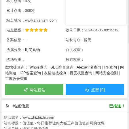
本月点击：4次
累计点击：305次
站点域名：www.zhizhizhi.com
站点星级：
收录日期：2024-01-05 03:15:19
备案信息： -
站长ＱＱ：暂无
所属分类：
时尚购物
百度权重：
移动权重：
搜狗权重：
Whois查询
|
SEO综合查询
|
Alexa排名查询
|
PR查询
|
网
快捷查询：
站测速
|
ICP备案查询
|
友情链接检测
|
百度权重查询
|
网站安全检测
|
百度收录查询
网站直达
点赞 [0]
站点信息
已推送！
站点域名：
www.zhizhizhi.com
站点标题：
值值值 - 每日推荐让你大喊三声值值值的网购优惠
站点关键：
没有关键词信息