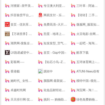
河狸家--美甲美容美发美妆，上门服务
专注澳大利亚特产和新西兰特产的澳洲中文网 - 0061澳洲制造
三叶草 - 阿迪达斯三叶草 - 三叶草--
抖音验货平台_抖音带货达人-种草之家
网易支付 - 乐生活，易支付
【转转】二手交易网,二手手机交易网,58闲置交易APP,转转客服
首页 - 优衣库网络--
免费高清--大片_每日更新不停播_一起看剧吧
微服网_服装知识--
【万表世界】全球名表资讯互动平台！全球名表品牌文化、资讯、活动，手表知识、手表导购、手表鉴赏
煎蛋 - 地球上没有新鲜事
火豆电影-全网高清聚合影视-免费--
潮男网-搜集全球潮牌及球鞋潮流情报「潮牌球鞋综合站」
短发发型_空气刘海_流行发型设计网_美发街
一起吧 - 海淘购物网站大全，国外购物海外购，全球品牌商家华人网购导航
LV路易威登中国-- - LOUIS VUITTON官方--中文版 | LV--
首页 - Gap中国--
酷享下载
彩客网-----
【钻石小鸟--Zbird】-网购珠宝专业品牌
五环体育网上--hiwuhuan.com-运动鞋服1-8折起，户外品牌低至1折，专柜正品，耐克，阿迪达斯，匡威，户外鞋，篮球鞋，足球鞋，慢跑鞋，实体店供货
香港貓
跳转中
ATUNI-Neeu你有
她时代_ 女性时尚生活网站|Smartshe-全球时尚分享平台
胭脂网-最新娱乐明星热点尽在胭脂网
模特中国--领先的模特资讯及模特培训----
卓越时尚网
化妆品财经在线-用记录凝视产业
淘宝网 - 淘！我喜欢
天天排行网-实用的十大品牌排名排行网站
挑到 — 购物助手 超值商品每日海量快报
绿色免费购物软件下载_折扣应用下载_安卓返利app下载 - 番茄购物网