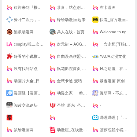
欢迎来到『樱花大战社区』
恭喜，站点创建成功！
布卡漫画
缘叶二次元，动漫文章评论平台
锋绘动漫|画起来
快看_官方漫画_漫画大全免费--
熊爪动漫网
兵人在线 - 首页
Welcome to nginx!
cosplay啦二次元cosplay一站式网站：coser宣传,cos摄影-LA站
次元街 – ACG爱好者分享平台（ciyuanjie.cn）
一念永恒(耳根),一念永恒最新章节_鸟书网
好看的小说推荐阅读_都市好看小说推荐 - 飞叶文学网
自由漫画联盟-FCW.cn-FreeCartoonsWeb
YACA动漫文化
没有找到站点
飘花影院首页-飘花影视手机版---飘花电影院
风之动漫 - 在线漫画 日本动漫 火影忍者漫画 海贼王漫画
动画片大全_日本动漫_火影忍者720集 - 星星动漫网 www.xxdm.org
金鹰卡通 麦咭漫画 - (′▽`〃) - 麦咭麦咭网 maijimaiji.cn
暴走漫画-原创漫画社区
漫画经【漫画大全】免费版漫画--
动漫之家_一拳超人漫画_海贼王漫画_妖神记漫画-7e漫画
翼萌网 - 不忘初心 伴你同行
阅读交流论坛
圣墟_辰东_圣墟最新章节无弹窗-书海居
-
-
-
哔哩哔哩 (゜-゜)つロ 干杯~-bilibili
鼠绘漫画网
动漫屋_在线漫画_为看漫画的人而生
菠萝包轻小说-SF轻小说国内最大轻小说原创网站|天火互动传媒