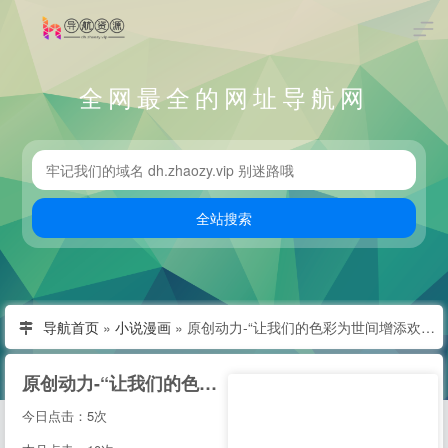
全网最全的网址导航网
导航首页
»
小说漫画
»
原创动力-“让我们的色彩为世间增添欢笑!"
原创动力-“让我们的色彩为世间增添欢笑!"
今日点击：5次